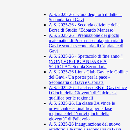
A.S. 2025-26 - Cura degli orti didattici -
Secondaria di Gavi
A.S. 2025-26 - Seconda edizione della
Borsa di Studio "Edoardo Manesso"
A.S. 2025-26 - Premiazione dei giochi
matematici di Prisma - scuola primaria di
Gavi e scuola secondaria di Capriata e di
Gavi
A.S. 2025-26 - Spettacolo di fine anno "
(NON) VOGLIO ANDARE A
SCUOLA"- Scuola Secondaria
A.S. 2025-26 Lions Club Gavi e le Colline
del Gavi - Un poster per la pace -
Secondaria di Gavi e Capriata
A.S. 2025-26 - La classe 3B di Gavi vince
i Giochi della Gioventù di Calcio e si
qualifica per le regionali
A.S. 2025-26. La classe 3A vince le
provinciali e si qualifica per la fase
regionale dei “Nuovi giochi della
gioventù” di Pallavolo
A.S. 2025-26 Inaugurazione del nuovo
refettorio alla scuola secondaria di Gavi