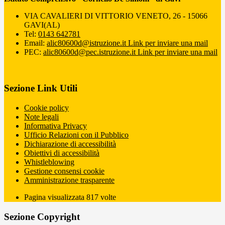
VIA CAVALIERI DI VITTORIO VENETO, 26 - 15066
GAVI(AL)
Tel:
0143 642781
Email:
alic80600d@istruzione.it
Link per inviare una mail
PEC:
alic80600d@pec.istruzione.it
Link per inviare una mail
Sezione Link Utili
Cookie policy
Note legali
Informativa Privacy
Ufficio Relazioni con il Pubblico
Dichiarazione di accessibilità
Obiettivi di accessibilità
Whistleblowing
Gestione consensi cookie
Amministrazione trasparente
Pagina visualizzata
817
volte
Sezione Copyright