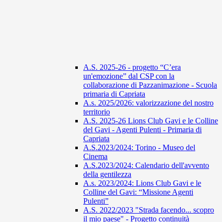
A.S. 2025-26 - progetto “C’era
un'emozione” dal CSP con la
collaborazione di Pazzanimazione - Scuola
primaria di Capriata
A.s. 2025/2026: valorizzazione del nostro
territorio
A.S. 2025-26 Lions Club Gavi e le Colline
del Gavi - Agenti Pulenti - Primaria di
Capriata
A.S.2023/2024: Torino - Museo del
Cinema
A.S.2023/2024: Calendario dell'avvento
della gentilezza
A.s. 2023/2024: Lions Club Gavi e le
Colline del Gavi: “Missione Agenti
Pulenti”
A.S. 2022/2023 "Strada facendo... scopro
il mio paese" - Progetto continuità