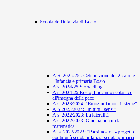
Scuola dell'infanzia di Bosio
A.S. 2025-26 - Celebrazione del 25 aprile
- Infanzia e primaria Bosio
A.s. 2024-25 Storytelling
A.s. 2024-25 Bosio, fine anno scolastico
all'insegna della pace
A.s. 2023/2024: "Emozioniamoci insieme"
A.S.2023/2024: "In tutti i sensi"
A.s. 2022/2023: La lateralità
A.s. 2022/2023: Giochiamo con la
matematica
A. s. 2022/2023: "Paesi nostri" - progetto
continuità scuola infanzia-scuola primaria