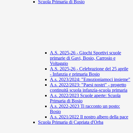
Scuola Primaria di Bosio
A.S. 2025-26 - Giochi Sportivi scuole
primarie di Gavi, Bosio, Carrosio e
Voltaggio
A.S. 2025-26 - Celebrazione del 25 aprile
- Infanzia e primaria Bosio
A.s. 2023/2024: "Emozioniamoci insieme"
A.s. 2022/2023: "Paesi nostri" - progetto
continuità scuola infanzia-scuola primaria
A.s. 2022/2023 Scuole aperte: Scuola
Primaria di Bosio
A.s. 2022-2023 Ti racconto un posto:
Bosio
A.s. 2021/2022 Il nostro albero della pace
Scuola Primaria di Capriata d'Orba