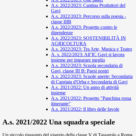
A.s. 2022/2023: Cantina Produttori del
Gavi
A.s. 2022/2023: Percorso sulla poesia -
classe IIIB
A.s. 2022/2023: Progetto contro le
dipendenze
A.s. 2022/2023: SOSTENIBILITÀ IN
AGRICOLTURA
A.s. 2022/2023: Tra Arte, Musica e Teatro
A. s. 2022/2023: All’IC Gavi si lavora
insieme per imparare meglio
A.s. 2022/2023: Scuola secondaria di
Gavi, classe III B: Paesi nostri
A.s. 2022/2023: Scuole aperte: Secondaria
di Capriata d'Orba e Secondaria di Gavi
A.s. 2021/2022: Un anno di attività
insieme
A.s. 2021/2022: Progetto "Panchina rossa
itinerante"
A.s. 2021/2022: Il libro delle favole
A.s. 2021/2022 Una squadra speciale
Un piccolo riassunto del viaggio della classe V di Tassarolo a Roma,