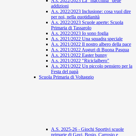
A.s. 2022/2023 La "macchina" delle
addizioni
A.s. 2022/2023 Inclusione: cosa vuol dire
per noi, nella quotidianità
A.s. 2022/2023 Scuole aperte: Scuola
Primaria di Tassarolo
A.s. 2022/2023 Io sono foglia
A.s. 2021/2022 Una squadra speciale
A.s. 2021/2022 Il nostro albero della pace
A.s. 2021/2022 Auguri di Buona Pasqua
A.s. 2021/2022 Easter bunny
A.s. 2021/2022 "Riciclalbero"
A.s. 2021/2022 Un piccolo pensiero per la
Festa del papà
Scuola Primaria di Voltaggio
A.S. 2025-26 - Giochi Sportivi scuole
primarie di Gavi, Bosio, Carrosio e