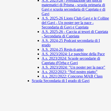
A.S. 2025-26 - Premiazione dei giochi
matematici di Prisma - scuola primaria di
Gavi e scuola secondaria di Capriata e di
Gavi
A.S. 2025-26 Lions Club Gavi e le Colline
del Gavi - Un poster per la pace -
Secondaria di Gavi e Capriata
A.S. 2025-26 - Caccia ai tesori di Capriata
- Secondaria di Capriata
A.S. 2024-25 Podcast secondaria di I
grado
A.S. 2024-25 Resis-ti-amo
A.S. 2023/2024: Le panchine della Pace
A.s. 2023/2024: Scuole secondarie di
Capriata d'Orba e Gavi
A.S. 2023/2024: "Un poster per la pace"
A.s. 2022/2023: “Nel nostro piatto”
A.s. 2021/2022: Concorso MAB Class
Scuola Secondaria di I grado di Gavi