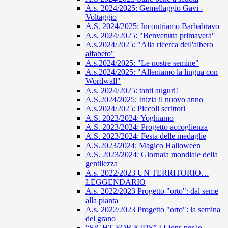
A.s. 2024/2025: Gemellaggio Gavi -
Voltaggio
A.S. 2024/2025: Incontriamo Barbabravo
A.s. 2024/2025: "Benvenuta primavera"
A.s.2024/2025: "Alla ricerca dell'albero
alfabeto"
A.s.2024/2025: "Le nostre semine"
A.s.2024/2025: "Alleniamo la lingua con
Wordwall"
A.s. 2024/2025: tanti auguri!
A.S.2024/2025: Inizia il nuovo anno
A.s.2024/2025: Piccoli scrittori
A.S. 2023/2024: Yoghiamo
A.S. 2023/2024: Progetto accoglienza
A.S. 2023/2024: Festa delle medaglie
A.S.2023/2024: Magico Halloween
A.S. 2023/2024: Giornata mondiale della
gentilezza
A.s. 2022/2023 UN TERRITORIO…
LEGGENDARIO
A.s. 2022/2023 Progetto "orto": dal seme
alla pianta
A.s. 2022/2023 Progetto "orto": la semina
del grano
“SIGHT FOR KIDS” I Lions per lo