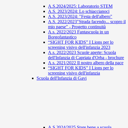
A.S.2024/2025: Laboratorio STEM
A.S. 2023/2024: Lo schiaccianoci
A.S. 2023/2024: "Festa dell'albero"
A.S. 2022/2023"Strada facendo... scopro il
mio paese" - Progetto continuità
A.s. 2022/2023 Fantascuola in un
Borgofantastico
“SIGHT FOR KIDS” I Lions per lo
screening visivo dell'infanzia 2023
A.s. 2022/2023 Scuole aperte: Scuola
dell'Infanzia di Capriata d'Orba - brochure
A.s. 2021/2022 Il nostro albero della pace
“SIGHT FOR KIDS” I Lions per lo
screening visivo dell'infanzia
Scuola dell'Infanzia di Gavi
A.S 2024/2025 Stare bene a scuola