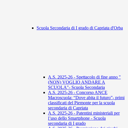
Scuola Secondaria di I grado di Capriata d'Orba
A.S. 2025-26 - Spettacolo di fine anno "
(NON) VOGLIO ANDARE A
SCUOLA"- Scuola Secondaria
A.S. 2025-26 - Concorso ANCE
Macroscuola: “Dove abita il futuro”- primi
classificati del Piemonte per la scuola
secondaria di Capriata
A.S. 2025-26 - Patentini ministeriali per
l’uso dello Smartphone - Scuola
secondaria di I grado