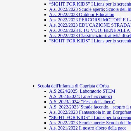
“SIGHT FOR KIDS” I Lions per lo screening
A.s. 2022/2023 Scuole aperte: Scuola dell'I
A.s. 2022/2023 Outdoor Education
A.s. 2022/2023 PERCORSI MOTORI E 
A.s. 2022/2023 EDUCAZIONE STRAD
A.s. 2022/2023 E TU VUOI BENE ALL
A.s. 2022/2023 Classificazioni: attività di s
“SIGHT FOR KIDS” I Lions per lo screening
Scuola dell'Infanzia di Capriata d'Orba
A.S.2024/2025: Laboratorio STEM
A.S. 2023/2024: Lo schiaccianoci
A.S. 2023/2024: "Festa dell'albero"
A.S. 2022/2023"Strada facendo... scopro il 
A.s. 2022/2023 Fantascuola in un Borgofant
“SIGHT FOR KIDS” I Lions per lo screening
A.s. 2022/2023 Scuole aperte: Scuola dell'In
A.s. 2021/2022 Il nostro albero della pace