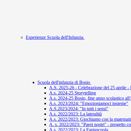
Esperienze Scuola dell'Infanzia
Scuola dell'infanzia di Bosio
A.S. 2025-26 - Celebrazione del 25 aprile - 
A.s. 2024-25 Storytelling
A.s. 2024-25 Bosio, fine anno scolastico all
A.s. 2023/2024: "Emozioniamoci insieme"
A.S.2023/2024: "In tutti i sensi"
A.s. 2022/2023: La lateralità
A.s. 2022/2023: Giochiamo con la matemati
A. s. 2022/2023: "Paesi nostri" - progetto co
A.s. 2022/2023: La Fantascuola