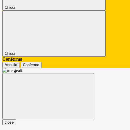
Chiudi
Chiudi
Conferma
Annulla
Conferma
close