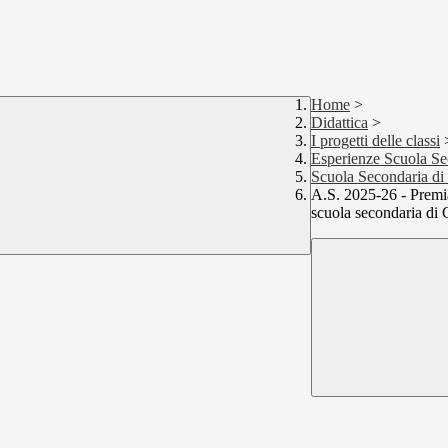
Home
>
Didattica
>
I progetti delle classi
Esperienze Scuola Se
Scuola Secondaria di 
A.S. 2025-26 - Premia
scuola secondaria di 