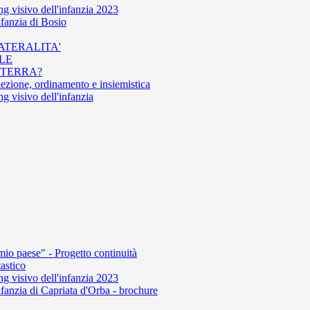
 visivo dell'infanzia 2023
nfanzia di Bosio
LATERALITA'
ALE
A TERRA?
elezione, ordinamento e insiemistica
 visivo dell'infanzia
mio paese" - Progetto continuità
astico
 visivo dell'infanzia 2023
fanzia di Capriata d'Orba - brochure