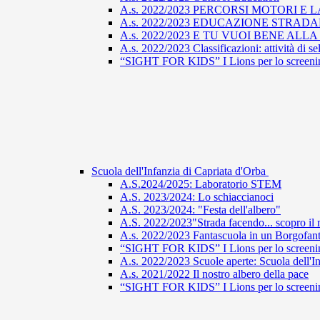
A.s. 2022/2023 PERCORSI MOTORI E 
A.s. 2022/2023 EDUCAZIONE STRAD
A.s. 2022/2023 E TU VUOI BENE ALL
A.s. 2022/2023 Classificazioni: attività di s
“SIGHT FOR KIDS” I Lions per lo screening
Scuola dell'Infanzia di Capriata d'Orba
A.S.2024/2025: Laboratorio STEM
A.S. 2023/2024: Lo schiaccianoci
A.S. 2023/2024: "Festa dell'albero"
A.S. 2022/2023"Strada facendo... scopro il 
A.s. 2022/2023 Fantascuola in un Borgofant
“SIGHT FOR KIDS” I Lions per lo screening
A.s. 2022/2023 Scuole aperte: Scuola dell'In
A.s. 2021/2022 Il nostro albero della pace
“SIGHT FOR KIDS” I Lions per lo screening