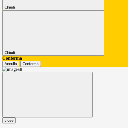
Chiudi
Chiudi
Conferma
Annulla
Conferma
close