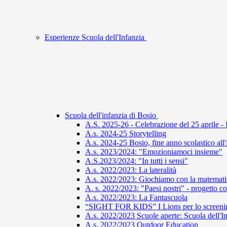
Esperienze Scuola dell'Infanzia
Scuola dell'infanzia di Bosio
A.S. 2025-26 - Celebrazione del 25 aprile - 
A.s. 2024-25 Storytelling
A.s. 2024-25 Bosio, fine anno scolastico all
A.s. 2023/2024: "Emozioniamoci insieme"
A.S.2023/2024: "In tutti i sensi"
A.s. 2022/2023: La lateralità
A.s. 2022/2023: Giochiamo con la matemati
A. s. 2022/2023: "Paesi nostri" - progetto co
A.s. 2022/2023: La Fantascuola
“SIGHT FOR KIDS” I Lions per lo screening
A.s. 2022/2023 Scuole aperte: Scuola dell'I
A.s. 2022/2023 Outdoor Education