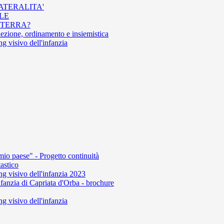
LATERALITA'
ALE
A TERRA?
elezione, ordinamento e insiemistica
 visivo dell'infanzia
mio paese" - Progetto continuità
astico
 visivo dell'infanzia 2023
fanzia di Capriata d'Orba - brochure
 visivo dell'infanzia