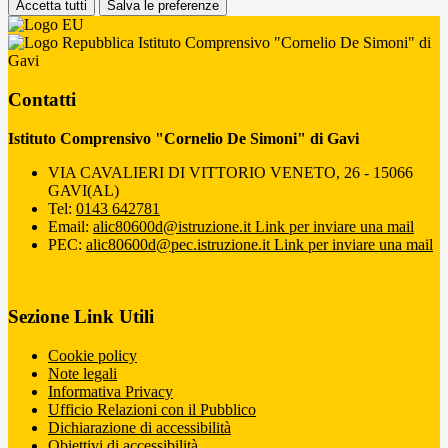
Accetta tutti
Salva le preferenze
Istituto Comprensivo "Cornelio De Simoni" di
Gavi
Contatti
Istituto Comprensivo "Cornelio De Simoni" di Gavi
VIA CAVALIERI DI VITTORIO VENETO, 26 - 15066
GAVI(AL)
Tel:
0143 642781
Email:
alic80600d@istruzione.it
Link per inviare una mail
PEC:
alic80600d@pec.istruzione.it
Link per inviare una mail
Sezione Link Utili
Cookie policy
Note legali
Informativa Privacy
Ufficio Relazioni con il Pubblico
Dichiarazione di accessibilità
Obiettivi di accessibilità