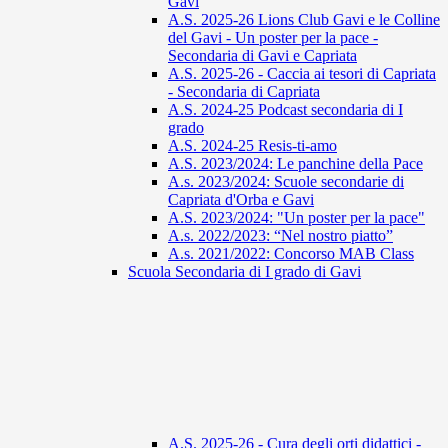
Gavi
A.S. 2025-26 Lions Club Gavi e le Colline
del Gavi - Un poster per la pace -
Secondaria di Gavi e Capriata
A.S. 2025-26 - Caccia ai tesori di Capriata
- Secondaria di Capriata
A.S. 2024-25 Podcast secondaria di I
grado
A.S. 2024-25 Resis-ti-amo
A.S. 2023/2024: Le panchine della Pace
A.s. 2023/2024: Scuole secondarie di
Capriata d'Orba e Gavi
A.S. 2023/2024: "Un poster per la pace"
A.s. 2022/2023: “Nel nostro piatto”
A.s. 2021/2022: Concorso MAB Class
Scuola Secondaria di I grado di Gavi
A.S. 2025-26 - Cura degli orti didattici -