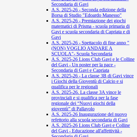
Secondaria di Gavi
A.S. 2025-26 - Seconda edizione della
Borsa di Studio "Edoardo Manesso"
A.S. 2025-26 - Premiazione dei giochi
matematici di Prisma - scuola primaria di
Gavi e scuola secondaria di Capriata e di
Gavi
A.S. 2025-26 - Spettacolo di fine anno "
(NON) VOGLIO ANDARE A
SCUOLA"- Scuola Secondaria
A.S. 2025-26 Lions Club Gavi e le Colline
del Gavi - Un poster per la pace -
Secondaria di Gavi e Capriata
A.S. 2025-26 - La classe 3B di Gavi vince
i Giochi della Gioventù di Calcio e si
qualifica per le regionali
A.S. 2025-26. La classe 3A vince le
provinciali e si qualifica per la fase
regionale dei “Nuovi giochi della
gioventù” di Pallavolo
A.S. 2025-26 Inaugurazione del nuovo
refettorio alla scuola secondaria di Gavi
A.S. 2025-26 Lions Club Gavi e Colline
del Gavi - Educazione all'affettività -
Secondaria di Gavi