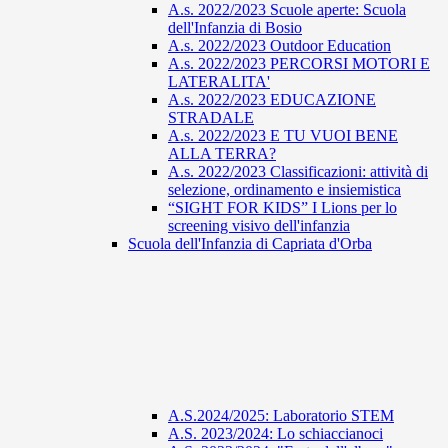
A.s. 2022/2023 Scuole aperte: Scuola
dell'Infanzia di Bosio
A.s. 2022/2023 Outdoor Education
A.s. 2022/2023 PERCORSI MOTORI E
LATERALITA'
A.s. 2022/2023 EDUCAZIONE
STRADALE
A.s. 2022/2023 E TU VUOI BENE
ALLA TERRA?
A.s. 2022/2023 Classificazioni: attività di
selezione, ordinamento e insiemistica
“SIGHT FOR KIDS” I Lions per lo
screening visivo dell'infanzia
Scuola dell'Infanzia di Capriata d'Orba
A.S.2024/2025: Laboratorio STEM
A.S. 2023/2024: Lo schiaccianoci