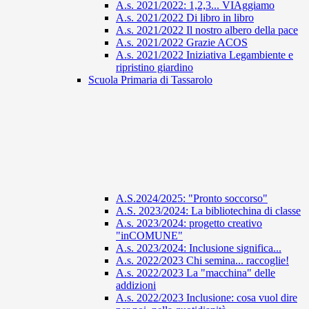
A.s. 2021/2022: 1,2,3... VIAggiamo
A.s. 2021/2022 Di libro in libro
A.s. 2021/2022 Il nostro albero della pace
A.s. 2021/2022 Grazie ACOS
A.s. 2021/2022 Iniziativa Legambiente e
ripristino giardino
Scuola Primaria di Tassarolo
A.S.2024/2025: "Pronto soccorso"
A.S. 2023/2024: La bibliotechina di classe
A.s. 2023/2024: progetto creativo
"inCOMUNE"
A.s. 2023/2024: Inclusione significa...
A.s. 2022/2023 Chi semina... raccoglie!
A.s. 2022/2023 La "macchina" delle
addizioni
A.s. 2022/2023 Inclusione: cosa vuol dire