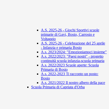
A.S. 2025-26 - Giochi Sportivi scuole
primarie di Gavi, Bosio, Carrosio e
Voltaggio
A.S. 2025-26 - Celebrazione del 25 aprile
- Infanzia e primaria Bosio
A.s. 2023/2024: "Emozioniamoci insieme"
A.s. 2022/2023: "Paesi nostri" - progetto
continuità scuola infanzia-scuola primaria
A.s. 2022/2023 Scuole aperte: Scuola
Primaria di Bosio
A.s. 2022-2023 Ti racconto un posto:
Bosio
A.s. 2021/2022 Il nostro albero della pace
Scuola Primaria di Capriata d'Orba