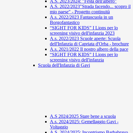
A.S. 2023/2024: "Festa dell'albero"
A.S. 2022/2023"Strada facendo... scopro il
mio paese" - Progetto continuità
A.s. 2022/2023 Fantascuola in un
Borgofantastico
“SIGHT FOR KIDS” I Lions per lo
screening visivo dell'infanzia 2023
A.s. 2022/2023 Scuole aperte: Scuola
dell'Infanzia di Capriata d'Orba - brochure
A.s. 2021/2022 Il nostro albero della pace
“SIGHT FOR KIDS” I Lions per lo
screening visivo dell'infanzia
Scuola dell'Infanzia di Gavi
A.S 2024/2025 Stare bene a scuola
A.s. 2024/2025: Gemellaggio Gavi -
Voltaggio
A.S. 2024/2025: Incontriamo Barbabravo