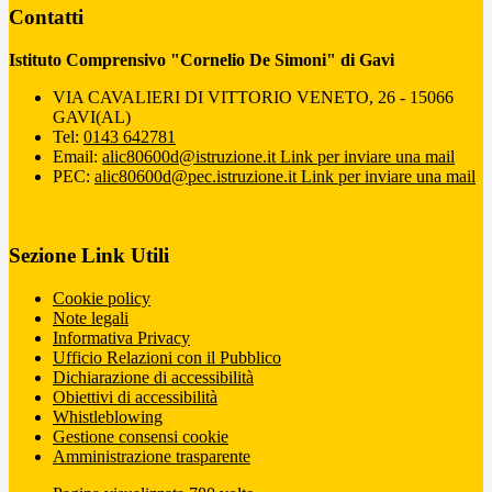
Contatti
Istituto Comprensivo "Cornelio De Simoni" di Gavi
VIA CAVALIERI DI VITTORIO VENETO, 26 - 15066
GAVI(AL)
Tel:
0143 642781
Email:
alic80600d@istruzione.it
Link per inviare una mail
PEC:
alic80600d@pec.istruzione.it
Link per inviare una mail
Sezione Link Utili
Cookie policy
Note legali
Informativa Privacy
Ufficio Relazioni con il Pubblico
Dichiarazione di accessibilità
Obiettivi di accessibilità
Whistleblowing
Gestione consensi cookie
Amministrazione trasparente