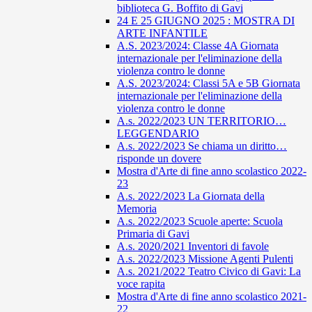
biblioteca G. Boffito di Gavi
24 E 25 GIUGNO 2025 : MOSTRA DI
ARTE INFANTILE
A.S. 2023/2024: Classe 4A Giornata
internazionale per l'eliminazione della
violenza contro le donne
A.S. 2023/2024: Classi 5A e 5B Giornata
internazionale per l'eliminazione della
violenza contro le donne
A.s. 2022/2023 UN TERRITORIO…
LEGGENDARIO
A.s. 2022/2023 Se chiama un diritto…
risponde un dovere
Mostra d'Arte di fine anno scolastico 2022-
23
A.s. 2022/2023 La Giornata della
Memoria
A.s. 2022/2023 Scuole aperte: Scuola
Primaria di Gavi
A.s. 2020/2021 Inventori di favole
A.s. 2022/2023 Missione Agenti Pulenti
A.s. 2021/2022 Teatro Civico di Gavi: La
voce rapita
Mostra d'Arte di fine anno scolastico 2021-
22