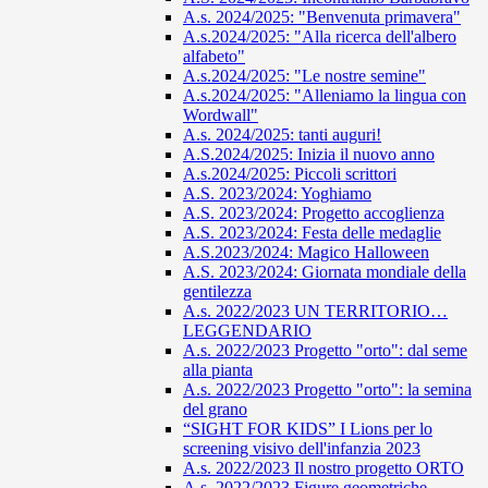
A.s. 2024/2025: "Benvenuta primavera"
A.s.2024/2025: "Alla ricerca dell'albero
alfabeto"
A.s.2024/2025: "Le nostre semine"
A.s.2024/2025: "Alleniamo la lingua con
Wordwall"
A.s. 2024/2025: tanti auguri!
A.S.2024/2025: Inizia il nuovo anno
A.s.2024/2025: Piccoli scrittori
A.S. 2023/2024: Yoghiamo
A.S. 2023/2024: Progetto accoglienza
A.S. 2023/2024: Festa delle medaglie
A.S.2023/2024: Magico Halloween
A.S. 2023/2024: Giornata mondiale della
gentilezza
A.s. 2022/2023 UN TERRITORIO…
LEGGENDARIO
A.s. 2022/2023 Progetto "orto": dal seme
alla pianta
A.s. 2022/2023 Progetto "orto": la semina
del grano
“SIGHT FOR KIDS” I Lions per lo
screening visivo dell'infanzia 2023
A.s. 2022/2023 Il nostro progetto ORTO
A.s. 2022/2023 Figure geometriche