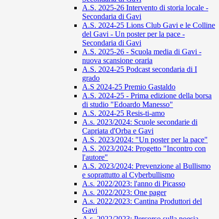
A.S. 2025-26 Intervento di storia locale -
Secondaria di Gavi
A.S. 2024-25 Lions Club Gavi e le Colline
del Gavi - Un poster per la pace -
Secondaria di Gavi
A.S. 2025-26 - Scuola media di Gavi -
nuova scansione oraria
A.S. 2024-25 Podcast secondaria di I
grado
A.S 2024-25 Premio Gastaldo
A.S. 2024-25 - Prima edizione della borsa
di studio "Edoardo Manesso"
A.S. 2024-25 Resis-ti-amo
A.s. 2023/2024: Scuole secondarie di
Capriata d'Orba e Gavi
A.S. 2023/2024: "Un poster per la pace"
A.S. 2023/2024: Progetto "Incontro con
l'autore"
A.S. 2023/2024: Prevenzione al Bullismo
e soprattutto al Cyberbullismo
A.s. 2022/2023: l'anno di Picasso
A.s. 2022/2023: One pager
A.s. 2022/2023: Cantina Produttori del
Gavi
A.s. 2022/2023: Percorso sulla poesia -