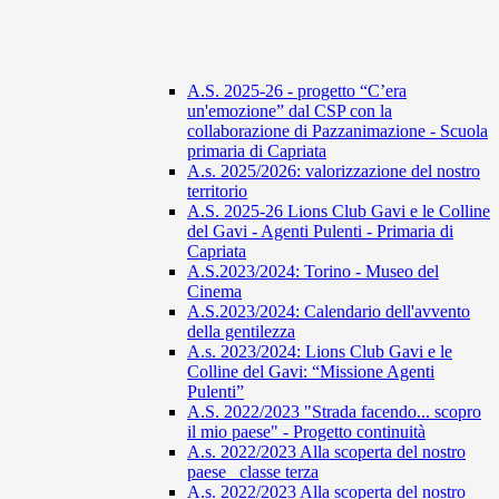
A.S. 2025-26 - progetto “C’era
un'emozione” dal CSP con la
collaborazione di Pazzanimazione - Scuola
primaria di Capriata
A.s. 2025/2026: valorizzazione del nostro
territorio
A.S. 2025-26 Lions Club Gavi e le Colline
del Gavi - Agenti Pulenti - Primaria di
Capriata
A.S.2023/2024: Torino - Museo del
Cinema
A.S.2023/2024: Calendario dell'avvento
della gentilezza
A.s. 2023/2024: Lions Club Gavi e le
Colline del Gavi: “Missione Agenti
Pulenti”
A.S. 2022/2023 "Strada facendo... scopro
il mio paese" - Progetto continuità
A.s. 2022/2023 Alla scoperta del nostro
paese_ classe terza
A.s. 2022/2023 Alla scoperta del nostro