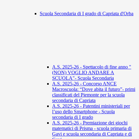
Scuola Secondaria di I grado di Capriata d'Orba
A.S. 2025-26 - Spettacolo di fine anno "
(NON) VOGLIO ANDARE A
SCUOLA"- Scuola Secondaria
A.S. 2025-26 - Concorso ANCE
Macroscuola: “Dove abita il futuro”- primi
classificati del Piemonte per la scuola
secondaria di Capriata
A.S. 2025-26 - Patentini ministeriali per
l’uso dello Smartphone - Scuola
secondaria di I grado
A.S. 2025-26 - Premiazione dei giochi
matematici di Prisma - scuola primaria di
Gavi e scuola secondaria di Capriata e di