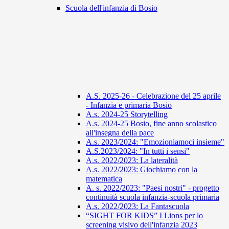
Scuola dell'infanzia di Bosio
A.S. 2025-26 - Celebrazione del 25 aprile
- Infanzia e primaria Bosio
A.s. 2024-25 Storytelling
A.s. 2024-25 Bosio, fine anno scolastico
all'insegna della pace
A.s. 2023/2024: "Emozioniamoci insieme"
A.S.2023/2024: "In tutti i sensi"
A.s. 2022/2023: La lateralità
A.s. 2022/2023: Giochiamo con la
matematica
A. s. 2022/2023: "Paesi nostri" - progetto
continuità scuola infanzia-scuola primaria
A.s. 2022/2023: La Fantascuola
“SIGHT FOR KIDS” I Lions per lo
screening visivo dell'infanzia 2023