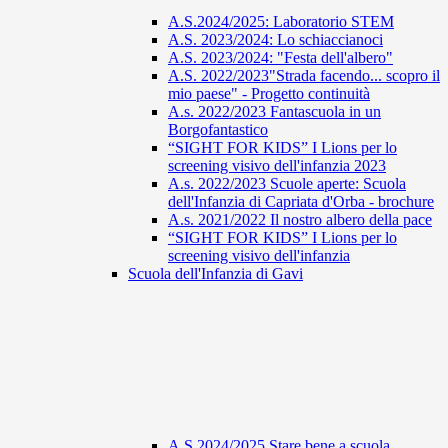
A.S.2024/2025: Laboratorio STEM
A.S. 2023/2024: Lo schiaccianoci
A.S. 2023/2024: "Festa dell'albero"
A.S. 2022/2023"Strada facendo... scopro il
mio paese" - Progetto continuità
A.s. 2022/2023 Fantascuola in un
Borgofantastico
“SIGHT FOR KIDS” I Lions per lo
screening visivo dell'infanzia 2023
A.s. 2022/2023 Scuole aperte: Scuola
dell'Infanzia di Capriata d'Orba - brochure
A.s. 2021/2022 Il nostro albero della pace
“SIGHT FOR KIDS” I Lions per lo
screening visivo dell'infanzia
Scuola dell'Infanzia di Gavi
A.S 2024/2025 Stare bene a scuola