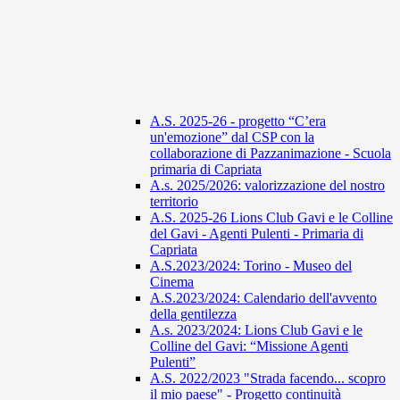
A.S. 2025-26 - progetto “C’era
un'emozione” dal CSP con la
collaborazione di Pazzanimazione - Scuola
primaria di Capriata
A.s. 2025/2026: valorizzazione del nostro
territorio
A.S. 2025-26 Lions Club Gavi e le Colline
del Gavi - Agenti Pulenti - Primaria di
Capriata
A.S.2023/2024: Torino - Museo del
Cinema
A.S.2023/2024: Calendario dell'avvento
della gentilezza
A.s. 2023/2024: Lions Club Gavi e le
Colline del Gavi: “Missione Agenti
Pulenti”
A.S. 2022/2023 "Strada facendo... scopro
il mio paese" - Progetto continuità