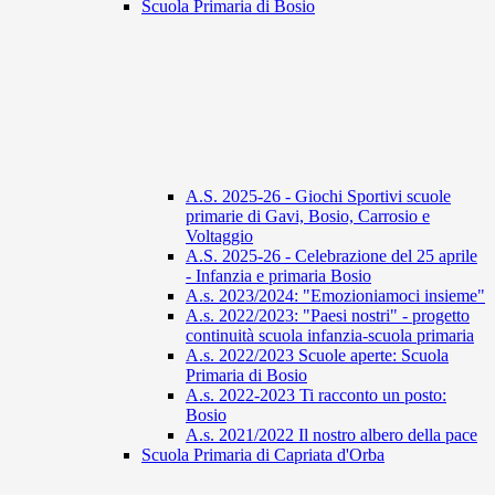
Scuola Primaria di Bosio
A.S. 2025-26 - Giochi Sportivi scuole
primarie di Gavi, Bosio, Carrosio e
Voltaggio
A.S. 2025-26 - Celebrazione del 25 aprile
- Infanzia e primaria Bosio
A.s. 2023/2024: "Emozioniamoci insieme"
A.s. 2022/2023: "Paesi nostri" - progetto
continuità scuola infanzia-scuola primaria
A.s. 2022/2023 Scuole aperte: Scuola
Primaria di Bosio
A.s. 2022-2023 Ti racconto un posto:
Bosio
A.s. 2021/2022 Il nostro albero della pace
Scuola Primaria di Capriata d'Orba