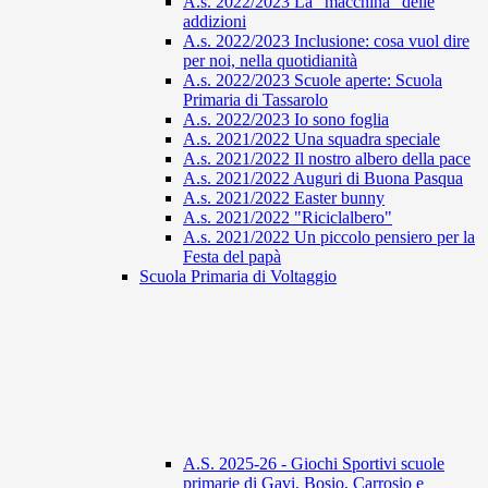
A.s. 2022/2023 La "macchina" delle
addizioni
A.s. 2022/2023 Inclusione: cosa vuol dire
per noi, nella quotidianità
A.s. 2022/2023 Scuole aperte: Scuola
Primaria di Tassarolo
A.s. 2022/2023 Io sono foglia
A.s. 2021/2022 Una squadra speciale
A.s. 2021/2022 Il nostro albero della pace
A.s. 2021/2022 Auguri di Buona Pasqua
A.s. 2021/2022 Easter bunny
A.s. 2021/2022 "Riciclalbero"
A.s. 2021/2022 Un piccolo pensiero per la
Festa del papà
Scuola Primaria di Voltaggio
A.S. 2025-26 - Giochi Sportivi scuole
primarie di Gavi, Bosio, Carrosio e