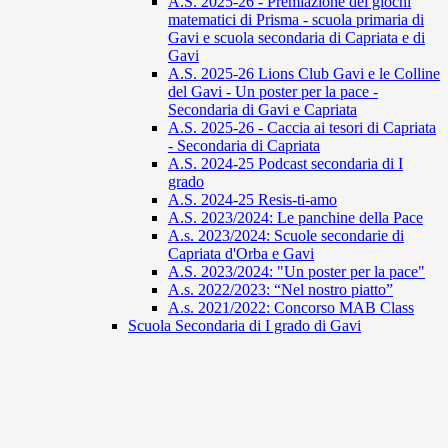
A.S. 2025-26 - Premiazione dei giochi
matematici di Prisma - scuola primaria di
Gavi e scuola secondaria di Capriata e di
Gavi
A.S. 2025-26 Lions Club Gavi e le Colline
del Gavi - Un poster per la pace -
Secondaria di Gavi e Capriata
A.S. 2025-26 - Caccia ai tesori di Capriata
- Secondaria di Capriata
A.S. 2024-25 Podcast secondaria di I
grado
A.S. 2024-25 Resis-ti-amo
A.S. 2023/2024: Le panchine della Pace
A.s. 2023/2024: Scuole secondarie di
Capriata d'Orba e Gavi
A.S. 2023/2024: "Un poster per la pace"
A.s. 2022/2023: “Nel nostro piatto”
A.s. 2021/2022: Concorso MAB Class
Scuola Secondaria di I grado di Gavi