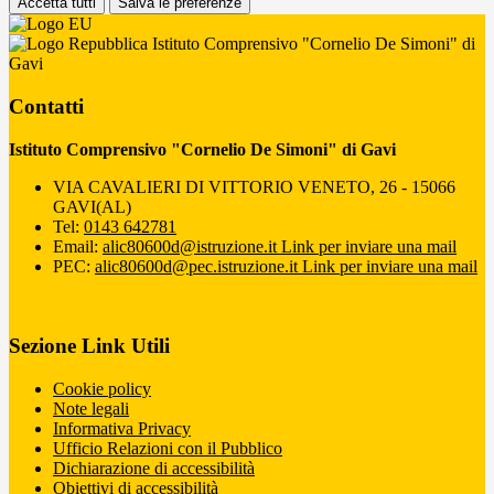
Accetta tutti
Salva le preferenze
Istituto Comprensivo "Cornelio De Simoni" di
Gavi
Contatti
Istituto Comprensivo "Cornelio De Simoni" di Gavi
VIA CAVALIERI DI VITTORIO VENETO, 26 - 15066
GAVI(AL)
Tel:
0143 642781
Email:
alic80600d@istruzione.it
Link per inviare una mail
PEC:
alic80600d@pec.istruzione.it
Link per inviare una mail
Sezione Link Utili
Cookie policy
Note legali
Informativa Privacy
Ufficio Relazioni con il Pubblico
Dichiarazione di accessibilità
Obiettivi di accessibilità