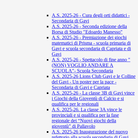
A.S. 2025-26 - Cura degli orti didattici -
Secondaria di Gavi
A.S. 2025-26 - Seconda edizione della
Borsa di Studio "Edoardo Manesso"
A.S. 2025-26 - Premiazione dei giochi
matematici di Prisma - scuola primaria di
Gavi e scuola secondaria di Capriata e di
Gavi
A.S. 2025-26 - Spettacolo di fine anno "
(NON) VOGLIO ANDARE A
SCUOLA"- Scuola Secondaria
A.S. 2025-26 Lions Club Gavi e le Colline
del Gavi - Un poster per la pace -
Secondaria di Gavi e Capriata
A.S. 2025-26 - La classe 3B di Gavi vince
i Giochi della Gioventù di Calcio e si
qualifica per le regionali
A.S. 2025-26. La classe 3A vince le
provinciali e si qualifica per la fase
regionale dei “Nuovi giochi della
gioventù” di Pallavolo
A.S. 2025-26 Inaugurazione del nuovo
refettorio alla scuola secondaria di Gavi