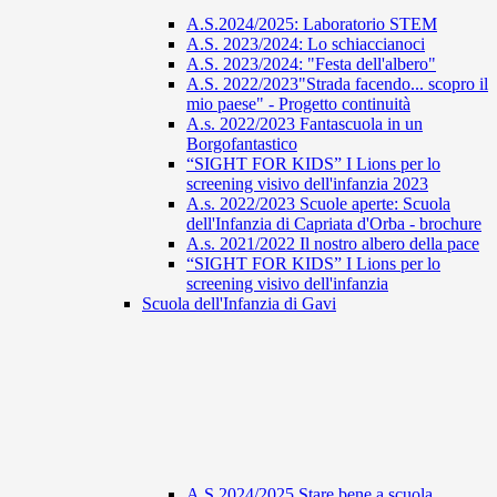
A.S.2024/2025: Laboratorio STEM
A.S. 2023/2024: Lo schiaccianoci
A.S. 2023/2024: "Festa dell'albero"
A.S. 2022/2023"Strada facendo... scopro il
mio paese" - Progetto continuità
A.s. 2022/2023 Fantascuola in un
Borgofantastico
“SIGHT FOR KIDS” I Lions per lo
screening visivo dell'infanzia 2023
A.s. 2022/2023 Scuole aperte: Scuola
dell'Infanzia di Capriata d'Orba - brochure
A.s. 2021/2022 Il nostro albero della pace
“SIGHT FOR KIDS” I Lions per lo
screening visivo dell'infanzia
Scuola dell'Infanzia di Gavi
A.S 2024/2025 Stare bene a scuola