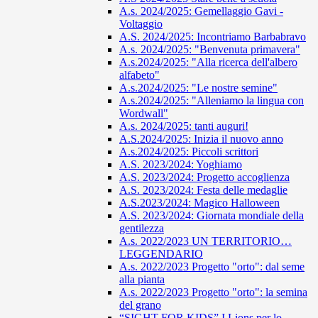
A.s. 2024/2025: Gemellaggio Gavi -
Voltaggio
A.S. 2024/2025: Incontriamo Barbabravo
A.s. 2024/2025: "Benvenuta primavera"
A.s.2024/2025: "Alla ricerca dell'albero
alfabeto"
A.s.2024/2025: "Le nostre semine"
A.s.2024/2025: "Alleniamo la lingua con
Wordwall"
A.s. 2024/2025: tanti auguri!
A.S.2024/2025: Inizia il nuovo anno
A.s.2024/2025: Piccoli scrittori
A.S. 2023/2024: Yoghiamo
A.S. 2023/2024: Progetto accoglienza
A.S. 2023/2024: Festa delle medaglie
A.S.2023/2024: Magico Halloween
A.S. 2023/2024: Giornata mondiale della
gentilezza
A.s. 2022/2023 UN TERRITORIO…
LEGGENDARIO
A.s. 2022/2023 Progetto "orto": dal seme
alla pianta
A.s. 2022/2023 Progetto "orto": la semina
del grano
“SIGHT FOR KIDS” I Lions per lo