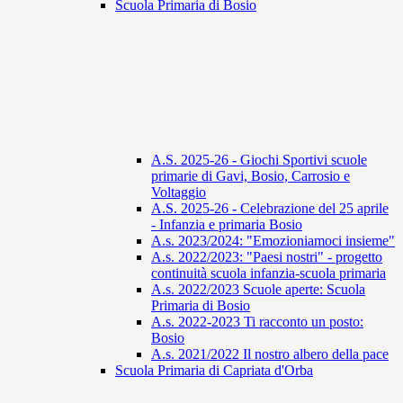
Scuola Primaria di Bosio
A.S. 2025-26 - Giochi Sportivi scuole
primarie di Gavi, Bosio, Carrosio e
Voltaggio
A.S. 2025-26 - Celebrazione del 25 aprile
- Infanzia e primaria Bosio
A.s. 2023/2024: "Emozioniamoci insieme"
A.s. 2022/2023: "Paesi nostri" - progetto
continuità scuola infanzia-scuola primaria
A.s. 2022/2023 Scuole aperte: Scuola
Primaria di Bosio
A.s. 2022-2023 Ti racconto un posto:
Bosio
A.s. 2021/2022 Il nostro albero della pace
Scuola Primaria di Capriata d'Orba