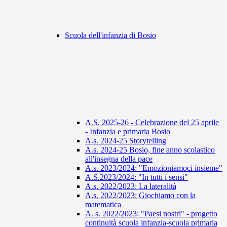
Scuola dell'infanzia di Bosio
A.S. 2025-26 - Celebrazione del 25 aprile
- Infanzia e primaria Bosio
A.s. 2024-25 Storytelling
A.s. 2024-25 Bosio, fine anno scolastico
all'insegna della pace
A.s. 2023/2024: "Emozioniamoci insieme"
A.S.2023/2024: "In tutti i sensi"
A.s. 2022/2023: La lateralità
A.s. 2022/2023: Giochiamo con la
matematica
A. s. 2022/2023: "Paesi nostri" - progetto
continuità scuola infanzia-scuola primaria