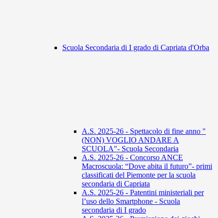
Scuola Secondaria di I grado di Capriata d'Orba
A.S. 2025-26 - Spettacolo di fine anno "
(NON) VOGLIO ANDARE A
SCUOLA"- Scuola Secondaria
A.S. 2025-26 - Concorso ANCE
Macroscuola: “Dove abita il futuro”- primi
classificati del Piemonte per la scuola
secondaria di Capriata
A.S. 2025-26 - Patentini ministeriali per
l’uso dello Smartphone - Scuola
secondaria di I grado