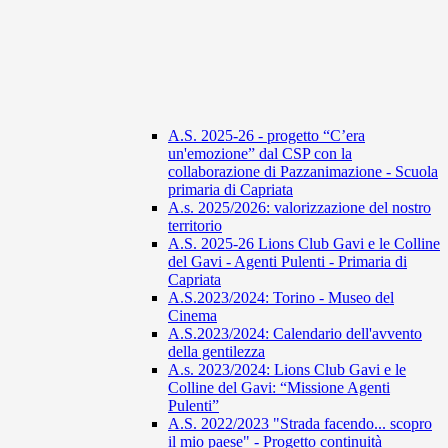
A.S. 2025-26 - progetto “C’era
un'emozione” dal CSP con la
collaborazione di Pazzanimazione - Scuola
primaria di Capriata
A.s. 2025/2026: valorizzazione del nostro
territorio
A.S. 2025-26 Lions Club Gavi e le Colline
del Gavi - Agenti Pulenti - Primaria di
Capriata
A.S.2023/2024: Torino - Museo del
Cinema
A.S.2023/2024: Calendario dell'avvento
della gentilezza
A.s. 2023/2024: Lions Club Gavi e le
Colline del Gavi: “Missione Agenti
Pulenti”
A.S. 2022/2023 "Strada facendo... scopro
il mio paese" - Progetto continuità