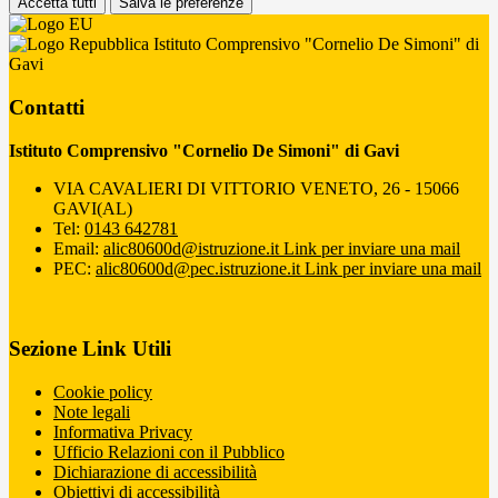
Accetta tutti
Salva le preferenze
Istituto Comprensivo "Cornelio De Simoni" di
Gavi
Contatti
Istituto Comprensivo "Cornelio De Simoni" di Gavi
VIA CAVALIERI DI VITTORIO VENETO, 26 - 15066
GAVI(AL)
Tel:
0143 642781
Email:
alic80600d@istruzione.it
Link per inviare una mail
PEC:
alic80600d@pec.istruzione.it
Link per inviare una mail
Sezione Link Utili
Cookie policy
Note legali
Informativa Privacy
Ufficio Relazioni con il Pubblico
Dichiarazione di accessibilità
Obiettivi di accessibilità