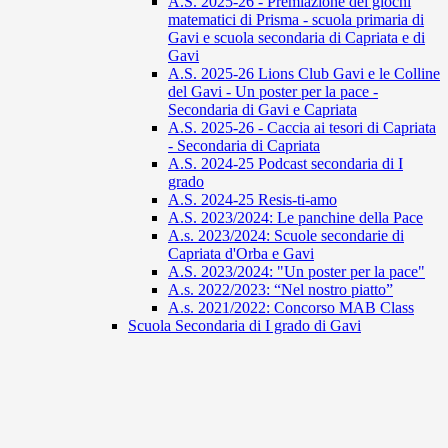
A.S. 2025-26 - Premiazione dei giochi
matematici di Prisma - scuola primaria di
Gavi e scuola secondaria di Capriata e di
Gavi
A.S. 2025-26 Lions Club Gavi e le Colline
del Gavi - Un poster per la pace -
Secondaria di Gavi e Capriata
A.S. 2025-26 - Caccia ai tesori di Capriata
- Secondaria di Capriata
A.S. 2024-25 Podcast secondaria di I
grado
A.S. 2024-25 Resis-ti-amo
A.S. 2023/2024: Le panchine della Pace
A.s. 2023/2024: Scuole secondarie di
Capriata d'Orba e Gavi
A.S. 2023/2024: "Un poster per la pace"
A.s. 2022/2023: “Nel nostro piatto”
A.s. 2021/2022: Concorso MAB Class
Scuola Secondaria di I grado di Gavi