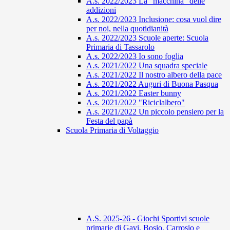
A.s. 2022/2023 La "macchina" delle
addizioni
A.s. 2022/2023 Inclusione: cosa vuol dire
per noi, nella quotidianità
A.s. 2022/2023 Scuole aperte: Scuola
Primaria di Tassarolo
A.s. 2022/2023 Io sono foglia
A.s. 2021/2022 Una squadra speciale
A.s. 2021/2022 Il nostro albero della pace
A.s. 2021/2022 Auguri di Buona Pasqua
A.s. 2021/2022 Easter bunny
A.s. 2021/2022 "Riciclalbero"
A.s. 2021/2022 Un piccolo pensiero per la
Festa del papà
Scuola Primaria di Voltaggio
A.S. 2025-26 - Giochi Sportivi scuole
primarie di Gavi, Bosio, Carrosio e