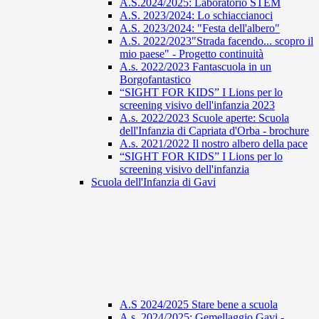
A.S.2024/2025: Laboratorio STEM
A.S. 2023/2024: Lo schiaccianoci
A.S. 2023/2024: "Festa dell'albero"
A.S. 2022/2023"Strada facendo... scopro il
mio paese" - Progetto continuità
A.s. 2022/2023 Fantascuola in un
Borgofantastico
“SIGHT FOR KIDS” I Lions per lo
screening visivo dell'infanzia 2023
A.s. 2022/2023 Scuole aperte: Scuola
dell'Infanzia di Capriata d'Orba - brochure
A.s. 2021/2022 Il nostro albero della pace
“SIGHT FOR KIDS” I Lions per lo
screening visivo dell'infanzia
Scuola dell'Infanzia di Gavi
A.S 2024/2025 Stare bene a scuola
A.s. 2024/2025: Gemellaggio Gavi -