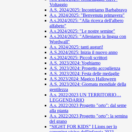
Voltaggio
A.S. 2024/2025: Incontriamo Barbabravo
A.s. 2024/2025: "Benvenuta primavera"
A.s.2024/2025: "Alla ricerca dell'albero
alfabeto"
A.s.2024/2025: "Le nostre semine"
A.s.2024/2025: "Alleniamo la lingua con
Wordwall"
A.s. 2024/2025: tanti auguri!
A.S.2024/2025: Inizia il nuovo anno
A.s.2024/2025: Piccoli scrittori
A.S. 2023/2024: Yoghiamo
A.S. 2023/2024: Progetto accoglienza
A.S. 2023/2024: Festa delle medaglie
A.S.2023/2024: Magico Halloween
A.S. 2023/2024: Giornata mondiale della
gentilezza
A.s. 2022/2023 UN TERRITORIO…
LEGGENDARIO
A.s. 2022/2023 Progetto "orto": dal seme
alla pianta
A.s. 2022/2023 Progetto "orto": la semina
del grano
“SIGHT FOR KIDS” I Lions per lo
screening visivo dell'infanzia 2023