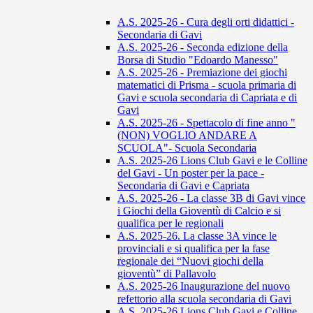
A.S. 2025-26 - Cura degli orti didattici -
Secondaria di Gavi
A.S. 2025-26 - Seconda edizione della
Borsa di Studio "Edoardo Manesso"
A.S. 2025-26 - Premiazione dei giochi
matematici di Prisma - scuola primaria di
Gavi e scuola secondaria di Capriata e di
Gavi
A.S. 2025-26 - Spettacolo di fine anno "
(NON) VOGLIO ANDARE A
SCUOLA"- Scuola Secondaria
A.S. 2025-26 Lions Club Gavi e le Colline
del Gavi - Un poster per la pace -
Secondaria di Gavi e Capriata
A.S. 2025-26 - La classe 3B di Gavi vince
i Giochi della Gioventù di Calcio e si
qualifica per le regionali
A.S. 2025-26. La classe 3A vince le
provinciali e si qualifica per la fase
regionale dei “Nuovi giochi della
gioventù” di Pallavolo
A.S. 2025-26 Inaugurazione del nuovo
refettorio alla scuola secondaria di Gavi
A.S. 2025-26 Lions Club Gavi e Colline