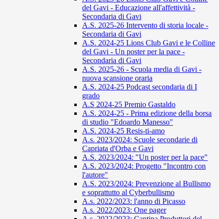
del Gavi - Educazione all'affettività -
Secondaria di Gavi
A.S. 2025-26 Intervento di storia locale -
Secondaria di Gavi
A.S. 2024-25 Lions Club Gavi e le Colline
del Gavi - Un poster per la pace -
Secondaria di Gavi
A.S. 2025-26 - Scuola media di Gavi -
nuova scansione oraria
A.S. 2024-25 Podcast secondaria di I
grado
A.S 2024-25 Premio Gastaldo
A.S. 2024-25 - Prima edizione della borsa
di studio "Edoardo Manesso"
A.S. 2024-25 Resis-ti-amo
A.s. 2023/2024: Scuole secondarie di
Capriata d'Orba e Gavi
A.S. 2023/2024: "Un poster per la pace"
A.S. 2023/2024: Progetto "Incontro con
l'autore"
A.S. 2023/2024: Prevenzione al Bullismo
e soprattutto al Cyberbullismo
A.s. 2022/2023: l'anno di Picasso
A.s. 2022/2023: One pager
A.s. 2022/2023: Cantina Produttori del