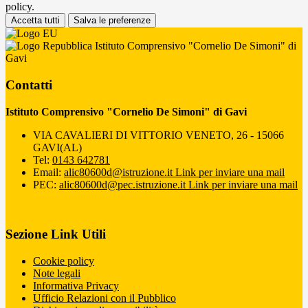
policy.
Accetta tutti
Salva le preferenze
Istituto Comprensivo "Cornelio De Simoni" di
Gavi
Contatti
Istituto Comprensivo "Cornelio De Simoni" di Gavi
VIA CAVALIERI DI VITTORIO VENETO, 26 - 15066
GAVI(AL)
Tel:
0143 642781
Email:
alic80600d@istruzione.it
Link per inviare una mail
PEC:
alic80600d@pec.istruzione.it
Link per inviare una mail
Sezione Link Utili
Cookie policy
Note legali
Informativa Privacy
Ufficio Relazioni con il Pubblico