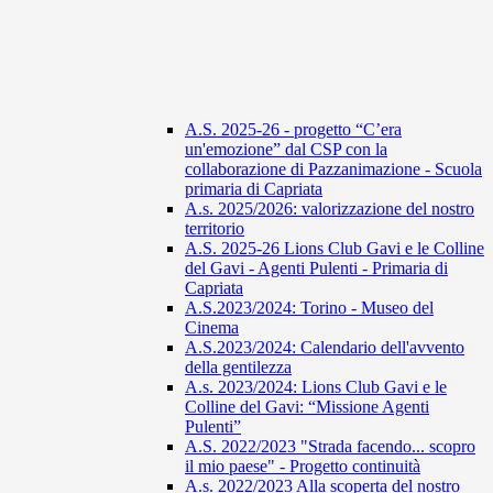
A.S. 2025-26 - progetto “C’era
un'emozione” dal CSP con la
collaborazione di Pazzanimazione - Scuola
primaria di Capriata
A.s. 2025/2026: valorizzazione del nostro
territorio
A.S. 2025-26 Lions Club Gavi e le Colline
del Gavi - Agenti Pulenti - Primaria di
Capriata
A.S.2023/2024: Torino - Museo del
Cinema
A.S.2023/2024: Calendario dell'avvento
della gentilezza
A.s. 2023/2024: Lions Club Gavi e le
Colline del Gavi: “Missione Agenti
Pulenti”
A.S. 2022/2023 "Strada facendo... scopro
il mio paese" - Progetto continuità
A.s. 2022/2023 Alla scoperta del nostro