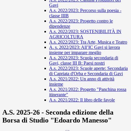
Gavi
A.s. 2022/2023: Percorso sulla poesia -
classe IIIB
A.s. 2022/2023: Progetto contro le
dipendenze
A.s. 2022/2023: SOSTENIBILITÀ IN
AGRICOLTURA
A.s. 2022/2023: Tra Arte, Musica e Teatro
A. s. 2022/2023: All’IC Gavi si lavora
insieme per imparare meglio
A.s. 2022/2023: Scuola secondaria di
Gavi, classe III B: Paesi nostri
A.s. 2022/2023: Scuole aperte: Secondaria
di Capriata d'Orba e Secondaria di Gavi
A.s. 2021/2022: Un anno di attività
insieme
A.s. 2021/2022: Progetto "Panchina rossa
itinerante"
A.s. 2021/2022: Il libro delle favole
A.S. 2025-26 - Seconda edizione della
Borsa di Studio "Edoardo Manesso"