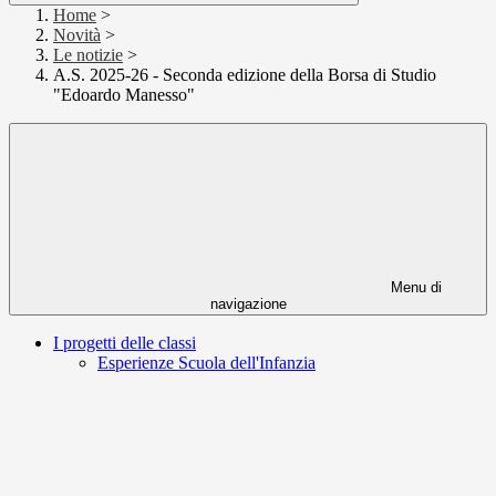
Home
>
Novità
>
Le notizie
>
A.S. 2025-26 - Seconda edizione della Borsa di Studio
"Edoardo Manesso"
Menu di
navigazione
I progetti delle classi
Esperienze Scuola dell'Infanzia