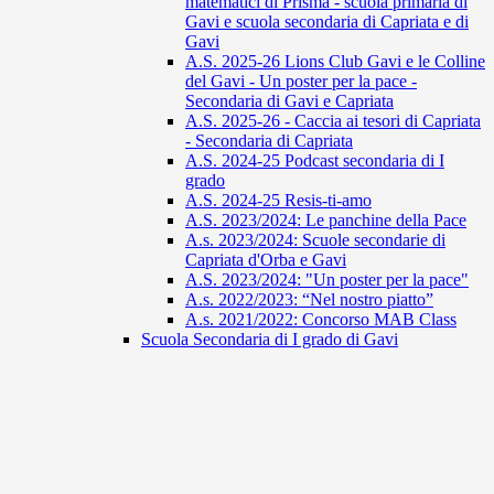
matematici di Prisma - scuola primaria di
Gavi e scuola secondaria di Capriata e di
Gavi
A.S. 2025-26 Lions Club Gavi e le Colline
del Gavi - Un poster per la pace -
Secondaria di Gavi e Capriata
A.S. 2025-26 - Caccia ai tesori di Capriata
- Secondaria di Capriata
A.S. 2024-25 Podcast secondaria di I
grado
A.S. 2024-25 Resis-ti-amo
A.S. 2023/2024: Le panchine della Pace
A.s. 2023/2024: Scuole secondarie di
Capriata d'Orba e Gavi
A.S. 2023/2024: "Un poster per la pace"
A.s. 2022/2023: “Nel nostro piatto”
A.s. 2021/2022: Concorso MAB Class
Scuola Secondaria di I grado di Gavi