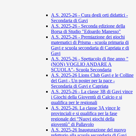
A.S. 2025-26 - Cura degli orti didattici -
Secondaria di Gavi
A.S. 2025-26 - Seconda edizione della
Borsa di Studio "Edoardo Manesso"
A.S. 2025-26 - Premiazione dei giochi
matematici di Prisma - scuola primaria di
Gavi e scuola secondaria di Capriata e di
Gavi
A.S. 2025-26 - Spettacolo di fine anno "
(NON) VOGLIO ANDARE A
SCUOLA"- Scuola Secondaria
A.S. 2025-26 Lions Club Gavi e le Colline
del Gavi - Un poster per la pace -
Secondaria di Gavi e Capriata
A.S. 2025-26 - La classe 3B di Gavi vince
i Giochi della Gioventù di Calcio e si
qualifica per le regionali
A.S. 2025-26. La classe 3A vince le
provinciali e si qualifica per la fase
regionale dei “Nuovi giochi della
gioventù” di Pallavolo
A.S. 2025-26 Inaugurazione del nuovo
refettorio alla scuola secondaria di Gavi