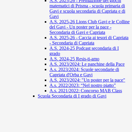
A.S. 2025-26 - Premiazione dei giochi
matematici di Prisma - scuola primaria di
Gavi e scuola secondaria di Capriata e di
Gavi
A.S. 2025-26 Lions Club Gavi e le Colline
del Gavi - Un poster per la pace -
Secondaria di Gavi e Capriata
A.S. 2025-26 - Caccia ai tesori di Capriata
- Secondaria di Capriata
A.S. 2024-25 Podcast secondaria di I
grado
A.S. 2024-25 Resis-ti-amo
A.S. 2023/2024: Le panchine della Pace
A.s. 2023/2024: Scuole secondarie di
Capriata d'Orba e Gavi
A.S. 2023/2024: "Un poster per la pace"
A.s. 2022/2023: “Nel nostro piatto”
A.s. 2021/2022: Concorso MAB Class
Scuola Secondaria di I grado di Gavi