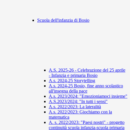
Scuola dell'infanzia di Bosio
A.S. 2025-26 - Celebrazione del 25 aprile
- Infanzia e primaria Bosio
A.s. 2024-25 Storytelling
A.s. 2024-25 Bosio, fine anno scolastico
all'insegna della pace
A.s. 2023/2024: "Emozioniamoci insieme"
A.S.2023/2024: "In tutti i sensi"
A.s. 2022/2023: La lateralità
A.s. 2022/2023: Giochiamo con la
matematica
A. s. 2022/2023: "Paesi nostri" - progetto
continuità scuola infanzia-scuola primaria