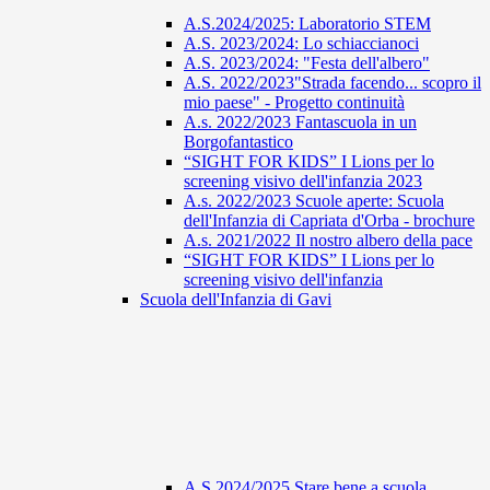
A.S.2024/2025: Laboratorio STEM
A.S. 2023/2024: Lo schiaccianoci
A.S. 2023/2024: "Festa dell'albero"
A.S. 2022/2023"Strada facendo... scopro il
mio paese" - Progetto continuità
A.s. 2022/2023 Fantascuola in un
Borgofantastico
“SIGHT FOR KIDS” I Lions per lo
screening visivo dell'infanzia 2023
A.s. 2022/2023 Scuole aperte: Scuola
dell'Infanzia di Capriata d'Orba - brochure
A.s. 2021/2022 Il nostro albero della pace
“SIGHT FOR KIDS” I Lions per lo
screening visivo dell'infanzia
Scuola dell'Infanzia di Gavi
A.S 2024/2025 Stare bene a scuola