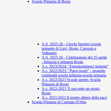
Scuola Primaria di Bosio
A.S. 2025-26 - Giochi Sportivi scuole
primarie di Gavi, Bosio, Carrosio e
Voltaggio
A.S. 2025-26 - Celebrazione del 25 aprile
- Infanzia e primaria Bosio
A.s. 2023/2024: "Emozioniamoci insieme"
A.s. 2022/2023: "Paesi nostri" - progetto
continuità scuola infanzia-scuola primaria
A.s. 2022/2023 Scuole aperte: Scuola
Primaria di Bosio
A.s. 2022-2023 Ti racconto un posto:
Bosio
A.s. 2021/2022 Il nostro albero della pace
Scuola Primaria di Capriata d'Orba