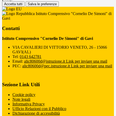
Accetta tutti
Salva le preferenze
Istituto Comprensivo "Cornelio De Simoni" di
Gavi
Contatti
Istituto Comprensivo "Cornelio De Simoni" di Gavi
VIA CAVALIERI DI VITTORIO VENETO, 26 - 15066
GAVI(AL)
Tel:
0143 642781
Email:
alic80600d@istruzione.it
Link per inviare una mail
PEC:
alic80600d@pec.istruzione.it
Link per inviare una mail
Sezione Link Utili
Cookie policy
Note legali
Informativa Privacy
Ufficio Relazioni con il Pubblico
Dichiarazione di accessibilità