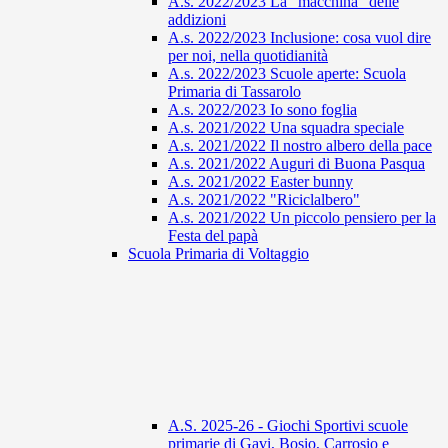
A.s. 2022/2023 La "macchina" delle
addizioni
A.s. 2022/2023 Inclusione: cosa vuol dire
per noi, nella quotidianità
A.s. 2022/2023 Scuole aperte: Scuola
Primaria di Tassarolo
A.s. 2022/2023 Io sono foglia
A.s. 2021/2022 Una squadra speciale
A.s. 2021/2022 Il nostro albero della pace
A.s. 2021/2022 Auguri di Buona Pasqua
A.s. 2021/2022 Easter bunny
A.s. 2021/2022 "Riciclalbero"
A.s. 2021/2022 Un piccolo pensiero per la
Festa del papà
Scuola Primaria di Voltaggio
A.S. 2025-26 - Giochi Sportivi scuole
primarie di Gavi, Bosio, Carrosio e