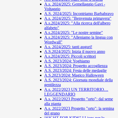
A.s. 2024/2025: Gemellaggio Gavi -
Voltaggio
A.S. 2024/2025: Incontriamo Barbabravo
A.s. 2024/2025: "Benvenuta primavera"
A.s.2024/2025: "Alla ricerca dell'albero
alfabeto"
A.s.2024/2025: "Le nostre semine"
A.s.2024/2025: "Alleniamo la lingua con
Wordwall"
A.s. 2024/2025: tanti auguri!
A.S.2024/2025: Inizia il nuovo anno
A.s.2024/2025: Piccoli scrittori
A.S. 2023/2024: Yoghiamo
A.S. 2023/2024: Progetto accoglienza
A.S. 2023/2024: Festa delle medaglie
A.S.2023/2024: Magico Halloween
A.S. 2023/2024: Giornata mondiale della
gentilezza
A.s. 2022/2023 UN TERRITORIO…
LEGGENDARIO
A.s. 2022/2023 Progetto "orto": dal seme
alla pianta
A.s. 2022/2023 Progetto "orto": la semina
del grano
“SIGHT FOR KIDS” I Lions per lo