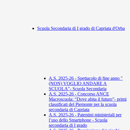
Scuola Secondaria di I grado di Capriata d'Orba
A.S. 2025-26 - Spettacolo di fine anno "
(NON) VOGLIO ANDARE A
SCUOLA"- Scuola Secondaria
A.S. 2025-26 - Concorso ANCE
Macroscuola: “Dove abita il futuro”- primi
classificati del Piemonte per la scuola
secondaria di Capriata
A.S. 2025-26 - Patentini ministeriali per
l’uso dello Smartphone - Scuola
secondaria di I grado