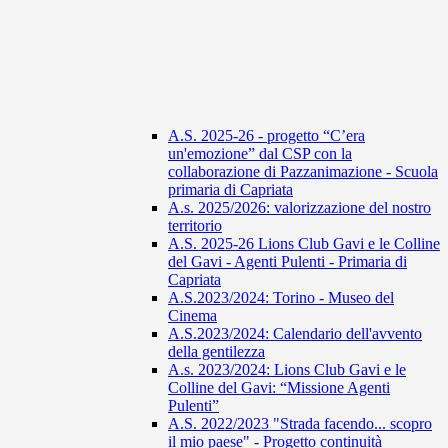
A.S. 2025-26 - progetto “C’era
un'emozione” dal CSP con la
collaborazione di Pazzanimazione - Scuola
primaria di Capriata
A.s. 2025/2026: valorizzazione del nostro
territorio
A.S. 2025-26 Lions Club Gavi e le Colline
del Gavi - Agenti Pulenti - Primaria di
Capriata
A.S.2023/2024: Torino - Museo del
Cinema
A.S.2023/2024: Calendario dell'avvento
della gentilezza
A.s. 2023/2024: Lions Club Gavi e le
Colline del Gavi: “Missione Agenti
Pulenti”
A.S. 2022/2023 "Strada facendo... scopro
il mio paese" - Progetto continuità