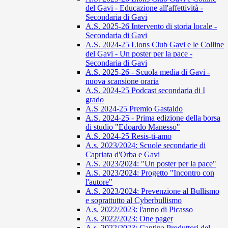
del Gavi - Educazione all'affettività -
Secondaria di Gavi
A.S. 2025-26 Intervento di storia locale -
Secondaria di Gavi
A.S. 2024-25 Lions Club Gavi e le Colline
del Gavi - Un poster per la pace -
Secondaria di Gavi
A.S. 2025-26 - Scuola media di Gavi -
nuova scansione oraria
A.S. 2024-25 Podcast secondaria di I
grado
A.S 2024-25 Premio Gastaldo
A.S. 2024-25 - Prima edizione della borsa
di studio "Edoardo Manesso"
A.S. 2024-25 Resis-ti-amo
A.s. 2023/2024: Scuole secondarie di
Capriata d'Orba e Gavi
A.S. 2023/2024: "Un poster per la pace"
A.S. 2023/2024: Progetto "Incontro con
l'autore"
A.S. 2023/2024: Prevenzione al Bullismo
e soprattutto al Cyberbullismo
A.s. 2022/2023: l'anno di Picasso
A.s. 2022/2023: One pager
A.s. 2022/2023: Cantina Produttori del