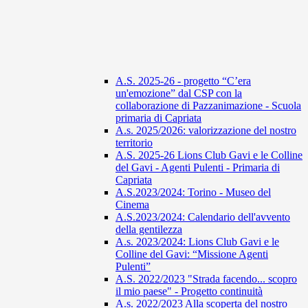
A.S. 2025-26 - progetto “C’era
un'emozione” dal CSP con la
collaborazione di Pazzanimazione - Scuola
primaria di Capriata
A.s. 2025/2026: valorizzazione del nostro
territorio
A.S. 2025-26 Lions Club Gavi e le Colline
del Gavi - Agenti Pulenti - Primaria di
Capriata
A.S.2023/2024: Torino - Museo del
Cinema
A.S.2023/2024: Calendario dell'avvento
della gentilezza
A.s. 2023/2024: Lions Club Gavi e le
Colline del Gavi: “Missione Agenti
Pulenti”
A.S. 2022/2023 "Strada facendo... scopro
il mio paese" - Progetto continuità
A.s. 2022/2023 Alla scoperta del nostro