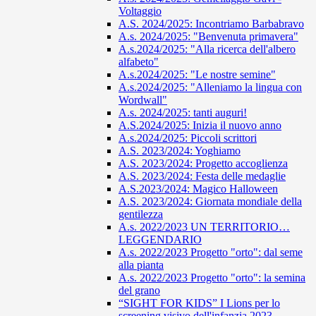
Voltaggio
A.S. 2024/2025: Incontriamo Barbabravo
A.s. 2024/2025: "Benvenuta primavera"
A.s.2024/2025: "Alla ricerca dell'albero
alfabeto"
A.s.2024/2025: "Le nostre semine"
A.s.2024/2025: "Alleniamo la lingua con
Wordwall"
A.s. 2024/2025: tanti auguri!
A.S.2024/2025: Inizia il nuovo anno
A.s.2024/2025: Piccoli scrittori
A.S. 2023/2024: Yoghiamo
A.S. 2023/2024: Progetto accoglienza
A.S. 2023/2024: Festa delle medaglie
A.S.2023/2024: Magico Halloween
A.S. 2023/2024: Giornata mondiale della
gentilezza
A.s. 2022/2023 UN TERRITORIO…
LEGGENDARIO
A.s. 2022/2023 Progetto "orto": dal seme
alla pianta
A.s. 2022/2023 Progetto "orto": la semina
del grano
“SIGHT FOR KIDS” I Lions per lo
screening visivo dell'infanzia 2023