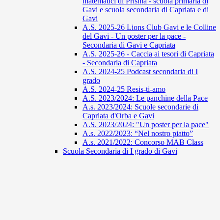
matematici di Prisma - scuola primaria di
Gavi e scuola secondaria di Capriata e di
Gavi
A.S. 2025-26 Lions Club Gavi e le Colline
del Gavi - Un poster per la pace -
Secondaria di Gavi e Capriata
A.S. 2025-26 - Caccia ai tesori di Capriata
- Secondaria di Capriata
A.S. 2024-25 Podcast secondaria di I
grado
A.S. 2024-25 Resis-ti-amo
A.S. 2023/2024: Le panchine della Pace
A.s. 2023/2024: Scuole secondarie di
Capriata d'Orba e Gavi
A.S. 2023/2024: "Un poster per la pace"
A.s. 2022/2023: “Nel nostro piatto”
A.s. 2021/2022: Concorso MAB Class
Scuola Secondaria di I grado di Gavi