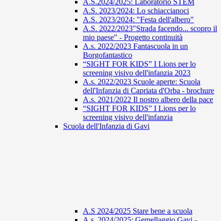
A.S.2024/2025: Laboratorio STEM
A.S. 2023/2024: Lo schiaccianoci
A.S. 2023/2024: "Festa dell'albero"
A.S. 2022/2023"Strada facendo... scopro il
mio paese" - Progetto continuità
A.s. 2022/2023 Fantascuola in un
Borgofantastico
“SIGHT FOR KIDS” I Lions per lo
screening visivo dell'infanzia 2023
A.s. 2022/2023 Scuole aperte: Scuola
dell'Infanzia di Capriata d'Orba - brochure
A.s. 2021/2022 Il nostro albero della pace
“SIGHT FOR KIDS” I Lions per lo
screening visivo dell'infanzia
Scuola dell'Infanzia di Gavi
A.S 2024/2025 Stare bene a scuola
A.s. 2024/2025: Gemellaggio Gavi -