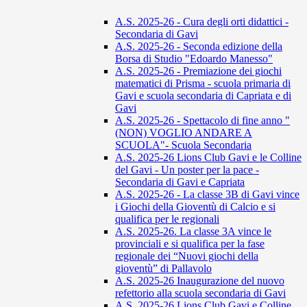
A.S. 2025-26 - Cura degli orti didattici -
Secondaria di Gavi
A.S. 2025-26 - Seconda edizione della
Borsa di Studio "Edoardo Manesso"
A.S. 2025-26 - Premiazione dei giochi
matematici di Prisma - scuola primaria di
Gavi e scuola secondaria di Capriata e di
Gavi
A.S. 2025-26 - Spettacolo di fine anno "
(NON) VOGLIO ANDARE A
SCUOLA"- Scuola Secondaria
A.S. 2025-26 Lions Club Gavi e le Colline
del Gavi - Un poster per la pace -
Secondaria di Gavi e Capriata
A.S. 2025-26 - La classe 3B di Gavi vince
i Giochi della Gioventù di Calcio e si
qualifica per le regionali
A.S. 2025-26. La classe 3A vince le
provinciali e si qualifica per la fase
regionale dei “Nuovi giochi della
gioventù” di Pallavolo
A.S. 2025-26 Inaugurazione del nuovo
refettorio alla scuola secondaria di Gavi
A.S. 2025-26 Lions Club Gavi e Colline