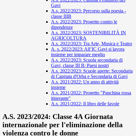
Gavi
A.s. 2022/2023: Percorso sulla poesia -
classe IIIB
A.s. 2022/2023: Progetto contro le
dipendenze
A.s. 2022/2023: SOSTENIBILITÀ IN
AGRICOLTURA
A.s. 2022/2023: Tra Arte, Musica e Teatro
A. s. 2022/2023: All’IC Gavi si lavora
insieme per imparare meglio
A.s. 2022/2023: Scuola secondaria di
Gavi, classe III B: Paesi nostri
A.s. 2022/2023: Scuole aperte: Secondaria
di Capriata d'Orba e Secondaria di Gavi
A.s. 2021/2022: Un anno di attività
insieme
A.s. 2021/2022: Progetto "Panchina rossa
itinerante"
A.s. 2021/2022: Il libro delle favole
A.S. 2023/2024: Classe 4A Giornata
internazionale per l'eliminazione della
violenza contro le donne