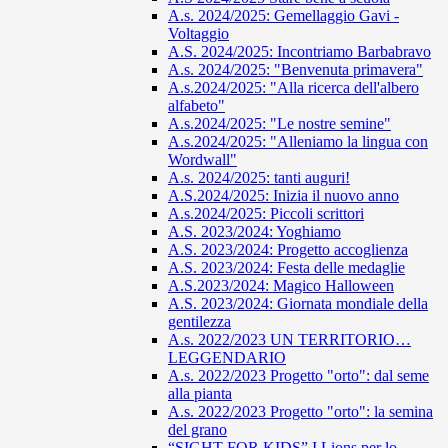
A.s. 2024/2025: Gemellaggio Gavi -
Voltaggio
A.S. 2024/2025: Incontriamo Barbabravo
A.s. 2024/2025: "Benvenuta primavera"
A.s.2024/2025: "Alla ricerca dell'albero
alfabeto"
A.s.2024/2025: "Le nostre semine"
A.s.2024/2025: "Alleniamo la lingua con
Wordwall"
A.s. 2024/2025: tanti auguri!
A.S.2024/2025: Inizia il nuovo anno
A.s.2024/2025: Piccoli scrittori
A.S. 2023/2024: Yoghiamo
A.S. 2023/2024: Progetto accoglienza
A.S. 2023/2024: Festa delle medaglie
A.S.2023/2024: Magico Halloween
A.S. 2023/2024: Giornata mondiale della
gentilezza
A.s. 2022/2023 UN TERRITORIO…
LEGGENDARIO
A.s. 2022/2023 Progetto "orto": dal seme
alla pianta
A.s. 2022/2023 Progetto "orto": la semina
del grano
“SIGHT FOR KIDS” I Lions per lo