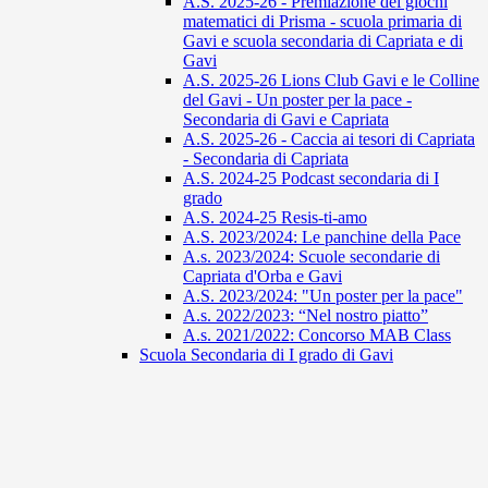
A.S. 2025-26 - Premiazione dei giochi
matematici di Prisma - scuola primaria di
Gavi e scuola secondaria di Capriata e di
Gavi
A.S. 2025-26 Lions Club Gavi e le Colline
del Gavi - Un poster per la pace -
Secondaria di Gavi e Capriata
A.S. 2025-26 - Caccia ai tesori di Capriata
- Secondaria di Capriata
A.S. 2024-25 Podcast secondaria di I
grado
A.S. 2024-25 Resis-ti-amo
A.S. 2023/2024: Le panchine della Pace
A.s. 2023/2024: Scuole secondarie di
Capriata d'Orba e Gavi
A.S. 2023/2024: "Un poster per la pace"
A.s. 2022/2023: “Nel nostro piatto”
A.s. 2021/2022: Concorso MAB Class
Scuola Secondaria di I grado di Gavi