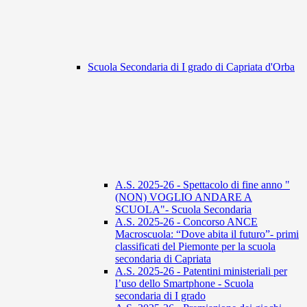
Scuola Secondaria di I grado di Capriata d'Orba
A.S. 2025-26 - Spettacolo di fine anno "
(NON) VOGLIO ANDARE A
SCUOLA"- Scuola Secondaria
A.S. 2025-26 - Concorso ANCE
Macroscuola: “Dove abita il futuro”- primi
classificati del Piemonte per la scuola
secondaria di Capriata
A.S. 2025-26 - Patentini ministeriali per
l’uso dello Smartphone - Scuola
secondaria di I grado