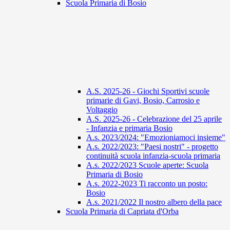
Scuola Primaria di Bosio
A.S. 2025-26 - Giochi Sportivi scuole
primarie di Gavi, Bosio, Carrosio e
Voltaggio
A.S. 2025-26 - Celebrazione del 25 aprile
- Infanzia e primaria Bosio
A.s. 2023/2024: "Emozioniamoci insieme"
A.s. 2022/2023: "Paesi nostri" - progetto
continuità scuola infanzia-scuola primaria
A.s. 2022/2023 Scuole aperte: Scuola
Primaria di Bosio
A.s. 2022-2023 Ti racconto un posto:
Bosio
A.s. 2021/2022 Il nostro albero della pace
Scuola Primaria di Capriata d'Orba