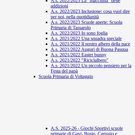
A.s. 2022/2023 La "macchina" delle
addizioni
A.s. 2022/2023 Inclusione: cosa vuol dire
per noi, nella quotidianità
A.s. 2022/2023 Scuole aperte: Scuola
Primaria di Tassarolo
A.s. 2022/2023 Io sono foglia
A.s. 2021/2022 Una squadra speciale
A.s. 2021/2022 Il nostro albero della pace
A.s. 2021/2022 Auguri di Buona Pasqua
A.s. 2021/2022 Easter bunny
A.s. 2021/2022 "Riciclalbero"
A.s. 2021/2022 Un piccolo pensiero per la
Festa del papà
Scuola Primaria di Voltaggio
A.S. 2025-26 - Giochi Sportivi scuole
primarie di Gavi, Bosio, Carrosio e