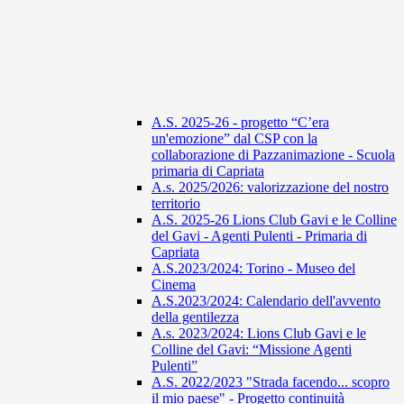
A.S. 2025-26 - progetto “C’era
un'emozione” dal CSP con la
collaborazione di Pazzanimazione - Scuola
primaria di Capriata
A.s. 2025/2026: valorizzazione del nostro
territorio
A.S. 2025-26 Lions Club Gavi e le Colline
del Gavi - Agenti Pulenti - Primaria di
Capriata
A.S.2023/2024: Torino - Museo del
Cinema
A.S.2023/2024: Calendario dell'avvento
della gentilezza
A.s. 2023/2024: Lions Club Gavi e le
Colline del Gavi: “Missione Agenti
Pulenti”
A.S. 2022/2023 "Strada facendo... scopro
il mio paese" - Progetto continuità