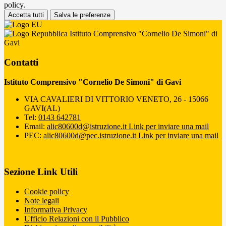
policy.
Accetta tutti
Salva le preferenze
Istituto Comprensivo "Cornelio De Simoni" di
Gavi
Contatti
Istituto Comprensivo "Cornelio De Simoni" di Gavi
VIA CAVALIERI DI VITTORIO VENETO, 26 - 15066
GAVI(AL)
Tel:
0143 642781
Email:
alic80600d@istruzione.it
Link per inviare una mail
PEC:
alic80600d@pec.istruzione.it
Link per inviare una mail
Sezione Link Utili
Cookie policy
Note legali
Informativa Privacy
Ufficio Relazioni con il Pubblico