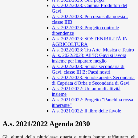
A.s. 2022/2023: Cantina Produttori del
Gavi
A.s. 2022/2023: Percorso sulla poesia -
classe IIIB
A.s. 2022/2023: Progetto contro le
dipendenze
A.s. 2022/2023: SOSTENIBILITÀ IN
AGRICOLTURA
A.s. 2022/2023: Tra Arte, Musica e Teatro
A. s. 2022/2023: All’IC Gavi si lavora
insieme per imparare meglio
A.s. 2022/2023: Scuola secondaria di
Gavi, classe III B: Paesi nostri
A.s. 2022/2023: Scuole aperte: Secondaria
di Capriata d'Orba e Secondaria di Gavi
A.s. 2021/2022: Un anno di attività
insieme
A.s. 2021/2022: Progetto "Panchina rossa
itinerante"
A.s. 2021/2022: Il libro delle favole
A.s. 2021/2022 Agenda 2030
Gli alunni della pluriclasse quarta e quinta hanno raffigurato gli