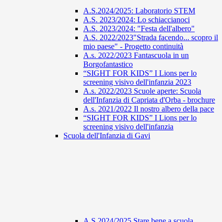
A.S.2024/2025: Laboratorio STEM
A.S. 2023/2024: Lo schiaccianoci
A.S. 2023/2024: "Festa dell'albero"
A.S. 2022/2023"Strada facendo... scopro il
mio paese" - Progetto continuità
A.s. 2022/2023 Fantascuola in un
Borgofantastico
“SIGHT FOR KIDS” I Lions per lo
screening visivo dell'infanzia 2023
A.s. 2022/2023 Scuole aperte: Scuola
dell'Infanzia di Capriata d'Orba - brochure
A.s. 2021/2022 Il nostro albero della pace
“SIGHT FOR KIDS” I Lions per lo
screening visivo dell'infanzia
Scuola dell'Infanzia di Gavi
A.S 2024/2025 Stare bene a scuola