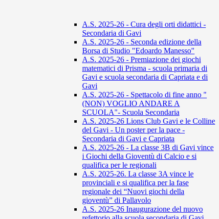
A.S. 2025-26 - Cura degli orti didattici -
Secondaria di Gavi
A.S. 2025-26 - Seconda edizione della
Borsa di Studio "Edoardo Manesso"
A.S. 2025-26 - Premiazione dei giochi
matematici di Prisma - scuola primaria di
Gavi e scuola secondaria di Capriata e di
Gavi
A.S. 2025-26 - Spettacolo di fine anno "
(NON) VOGLIO ANDARE A
SCUOLA"- Scuola Secondaria
A.S. 2025-26 Lions Club Gavi e le Colline
del Gavi - Un poster per la pace -
Secondaria di Gavi e Capriata
A.S. 2025-26 - La classe 3B di Gavi vince
i Giochi della Gioventù di Calcio e si
qualifica per le regionali
A.S. 2025-26. La classe 3A vince le
provinciali e si qualifica per la fase
regionale dei “Nuovi giochi della
gioventù” di Pallavolo
A.S. 2025-26 Inaugurazione del nuovo
refettorio alla scuola secondaria di Gavi