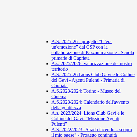
A.S. 2025-26 - progetto “C’era
un'emozione” dal CSP con la
collaborazione di Pazzanimazione - Scuola
primaria di Capriata
A.s. 2025/2026: valorizzazione del nostro
territorio
A.S. 2025-26 Lions Club Gavi e le Colline
del Gavi - Agenti Pulenti - Primaria di
Capriata
A.S.2023/2024: Torino - Museo del
Cinema
A.S.2023/2024: Calendario dell'avvento
della gentilezza
A.s. 2023/2024: Lions Club Gavi e le
Colline del Gavi: “Missione Agenti
Pulenti”
A.S. 2022/2023 "Strada facendo... scopro
il mio paese" - Progetto continuità