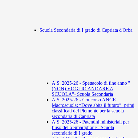
Scuola Secondaria di I grado di Capriata d'Orba
A.S. 2025-26 - Spettacolo di fine anno "
(NON) VOGLIO ANDARE A
SCUOLA"- Scuola Secondaria
A.S. 2025-26 - Concorso ANCE
Macroscuola: “Dove abita il futuro”- primi
classificati del Piemonte per la scuola
secondaria di Capriata
A.S. 2025-26 - Patentini ministeriali per
l’uso dello Smartphone - Scuola
secondaria di I grado