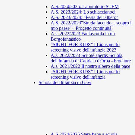
A.S.2024/2025: Laboratorio STEM
A.S. 2023/2024: Lo schiaccianoci
A.S. 2023/2024: "Festa dell'albero"
A.S. 2022/2023"Strada facendo... scopro il
mio paese" - Progetto continuità
A.s. 2022/2023 Fantascuola in un
Borgofantastico
“SIGHT FOR KIDS” I Lions per lo
screening visivo dell'infanzia 2023
A.s. 2022/2023 Scuole aperte: Scuola
dell'Infanzia di Capriata d'Orba - brochure
A.s. 2021/2022 Il nostro albero della pace
“SIGHT FOR KIDS” I Lions per lo
screening visivo dell'infanzia
Scuola dell'Infanzia di Gavi
A.S 2024/2025 Stare bene a scuola