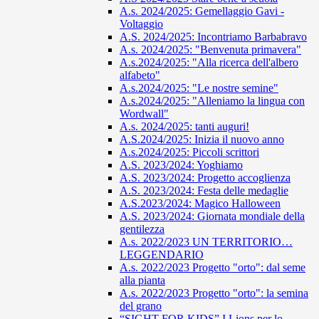
A.s. 2024/2025: Gemellaggio Gavi -
Voltaggio
A.S. 2024/2025: Incontriamo Barbabravo
A.s. 2024/2025: "Benvenuta primavera"
A.s.2024/2025: "Alla ricerca dell'albero
alfabeto"
A.s.2024/2025: "Le nostre semine"
A.s.2024/2025: "Alleniamo la lingua con
Wordwall"
A.s. 2024/2025: tanti auguri!
A.S.2024/2025: Inizia il nuovo anno
A.s.2024/2025: Piccoli scrittori
A.S. 2023/2024: Yoghiamo
A.S. 2023/2024: Progetto accoglienza
A.S. 2023/2024: Festa delle medaglie
A.S.2023/2024: Magico Halloween
A.S. 2023/2024: Giornata mondiale della
gentilezza
A.s. 2022/2023 UN TERRITORIO…
LEGGENDARIO
A.s. 2022/2023 Progetto "orto": dal seme
alla pianta
A.s. 2022/2023 Progetto "orto": la semina
del grano
“SIGHT FOR KIDS” I Lions per lo