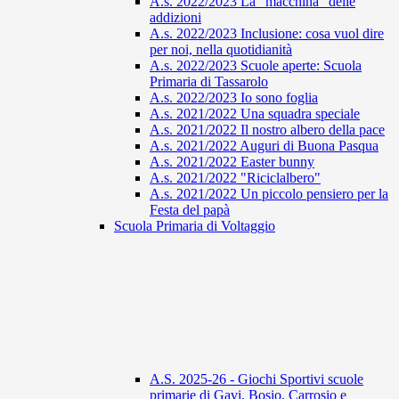
A.s. 2022/2023 La "macchina" delle
addizioni
A.s. 2022/2023 Inclusione: cosa vuol dire
per noi, nella quotidianità
A.s. 2022/2023 Scuole aperte: Scuola
Primaria di Tassarolo
A.s. 2022/2023 Io sono foglia
A.s. 2021/2022 Una squadra speciale
A.s. 2021/2022 Il nostro albero della pace
A.s. 2021/2022 Auguri di Buona Pasqua
A.s. 2021/2022 Easter bunny
A.s. 2021/2022 "Riciclalbero"
A.s. 2021/2022 Un piccolo pensiero per la
Festa del papà
Scuola Primaria di Voltaggio
A.S. 2025-26 - Giochi Sportivi scuole
primarie di Gavi, Bosio, Carrosio e