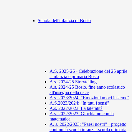
Scuola dell'infanzia di Bosio
A.S. 2025-26 - Celebrazione del 25 aprile
- Infanzia e primaria Bosio
A.s. 2024-25 Storytelling
A.s. 2024-25 Bosio, fine anno scolastico
all'insegna della pace
A.s. 2023/2024: "Emozioniamoci insieme"
A.S.2023/2024: "In tutti i sensi"
A.s. 2022/2023: La lateralità
A.s. 2022/2023: Giochiamo con la
matematica
A. s. 2022/2023: "Paesi nostri" - progetto
continuità scuola infanzia-scuola primaria