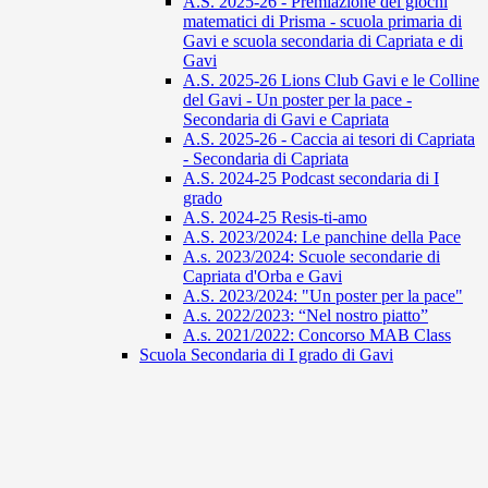
A.S. 2025-26 - Premiazione dei giochi
matematici di Prisma - scuola primaria di
Gavi e scuola secondaria di Capriata e di
Gavi
A.S. 2025-26 Lions Club Gavi e le Colline
del Gavi - Un poster per la pace -
Secondaria di Gavi e Capriata
A.S. 2025-26 - Caccia ai tesori di Capriata
- Secondaria di Capriata
A.S. 2024-25 Podcast secondaria di I
grado
A.S. 2024-25 Resis-ti-amo
A.S. 2023/2024: Le panchine della Pace
A.s. 2023/2024: Scuole secondarie di
Capriata d'Orba e Gavi
A.S. 2023/2024: "Un poster per la pace"
A.s. 2022/2023: “Nel nostro piatto”
A.s. 2021/2022: Concorso MAB Class
Scuola Secondaria di I grado di Gavi