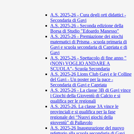
A.S. 2025-26 - Cura degli orti didattici -
Secondaria di Gavi
A.S. 2025-26 - Seconda edizione della
Borsa di Studio "Edoardo Manesso"
A.S. 2025-26 - Premiazione dei giochi
matematici di Prisma - scuola primaria di
Gavi e scuola secondaria di Capriata e di
Gavi
A.S. 2025-26 - Spettacolo di fine anno "
(NON) VOGLIO ANDARE A
SCUOLA"- Scuola Secondaria
A.S. 2025-26 Lions Club Gavi e le Colline
del Gavi - Un poster per la pace -
Secondaria di Gavi e Capriata
A.S. 2025-26 - La classe 3B di Gavi vince
i Giochi della Gioventù di Calcio e si
qualifica per le regionali
A.S. 2025-26. La classe 3A vince le
provinciali e si qualifica per la fase
regionale dei “Nuovi giochi della
gioventù” di Pallavolo
A.S. 2025-26 Inaugurazione del nuovo
refettorio alla scuola secondaria di Gavi