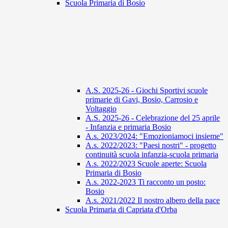
Scuola Primaria di Bosio
A.S. 2025-26 - Giochi Sportivi scuole
primarie di Gavi, Bosio, Carrosio e
Voltaggio
A.S. 2025-26 - Celebrazione del 25 aprile
- Infanzia e primaria Bosio
A.s. 2023/2024: "Emozioniamoci insieme"
A.s. 2022/2023: "Paesi nostri" - progetto
continuità scuola infanzia-scuola primaria
A.s. 2022/2023 Scuole aperte: Scuola
Primaria di Bosio
A.s. 2022-2023 Ti racconto un posto:
Bosio
A.s. 2021/2022 Il nostro albero della pace
Scuola Primaria di Capriata d'Orba