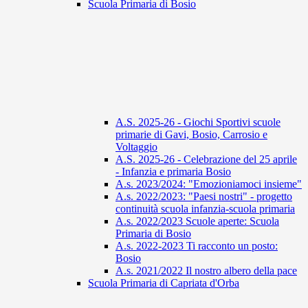
Scuola Primaria di Bosio
A.S. 2025-26 - Giochi Sportivi scuole
primarie di Gavi, Bosio, Carrosio e
Voltaggio
A.S. 2025-26 - Celebrazione del 25 aprile
- Infanzia e primaria Bosio
A.s. 2023/2024: "Emozioniamoci insieme"
A.s. 2022/2023: "Paesi nostri" - progetto
continuità scuola infanzia-scuola primaria
A.s. 2022/2023 Scuole aperte: Scuola
Primaria di Bosio
A.s. 2022-2023 Ti racconto un posto:
Bosio
A.s. 2021/2022 Il nostro albero della pace
Scuola Primaria di Capriata d'Orba