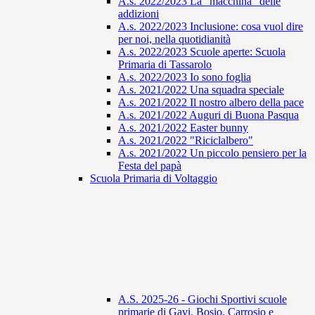
A.s. 2022/2023 La "macchina" delle
addizioni
A.s. 2022/2023 Inclusione: cosa vuol dire
per noi, nella quotidianità
A.s. 2022/2023 Scuole aperte: Scuola
Primaria di Tassarolo
A.s. 2022/2023 Io sono foglia
A.s. 2021/2022 Una squadra speciale
A.s. 2021/2022 Il nostro albero della pace
A.s. 2021/2022 Auguri di Buona Pasqua
A.s. 2021/2022 Easter bunny
A.s. 2021/2022 "Riciclalbero"
A.s. 2021/2022 Un piccolo pensiero per la
Festa del papà
Scuola Primaria di Voltaggio
A.S. 2025-26 - Giochi Sportivi scuole
primarie di Gavi, Bosio, Carrosio e