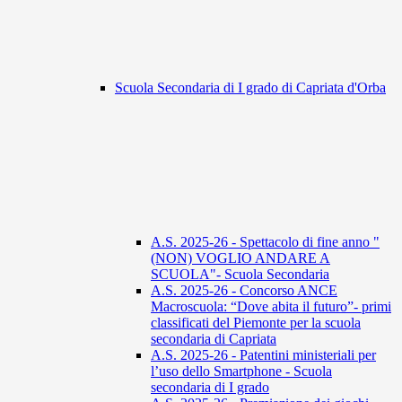
Scuola Secondaria di I grado di Capriata d'Orba
A.S. 2025-26 - Spettacolo di fine anno "
(NON) VOGLIO ANDARE A
SCUOLA"- Scuola Secondaria
A.S. 2025-26 - Concorso ANCE
Macroscuola: “Dove abita il futuro”- primi
classificati del Piemonte per la scuola
secondaria di Capriata
A.S. 2025-26 - Patentini ministeriali per
l’uso dello Smartphone - Scuola
secondaria di I grado