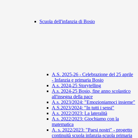
Scuola dell'infanzia di Bosio
A.S. 2025-26 - Celebrazione del 25 aprile
- Infanzia e primaria Bosio
A.s. 2024-25 Storytelling
A.s. 2024-25 Bosio, fine anno scolastico
all'insegna della pace
A.s. 2023/2024: "Emozioniamoci insieme"
A.S.2023/2024: "In tutti i sensi"
A.s. 2022/2023: La lateralità
A.s. 2022/2023: Giochiamo con la
matematica
A. s. 2022/2023: "Paesi nostri" - progetto
continuità scuola infanzia-scuola primaria