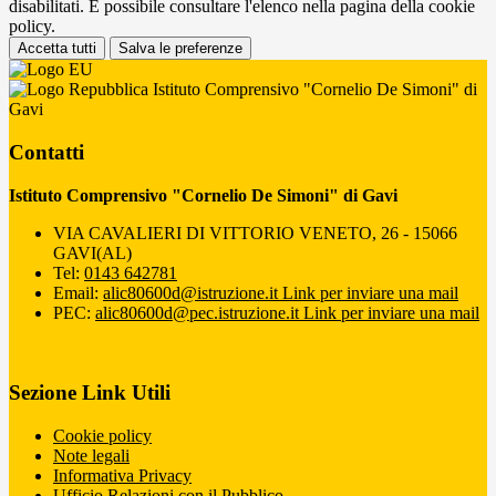
disabilitati. È possibile consultare l'elenco nella pagina della cookie
policy.
Accetta tutti
Salva le preferenze
Istituto Comprensivo "Cornelio De Simoni" di
Gavi
Contatti
Istituto Comprensivo "Cornelio De Simoni" di Gavi
VIA CAVALIERI DI VITTORIO VENETO, 26 - 15066
GAVI(AL)
Tel:
0143 642781
Email:
alic80600d@istruzione.it
Link per inviare una mail
PEC:
alic80600d@pec.istruzione.it
Link per inviare una mail
Sezione Link Utili
Cookie policy
Note legali
Informativa Privacy
Ufficio Relazioni con il Pubblico