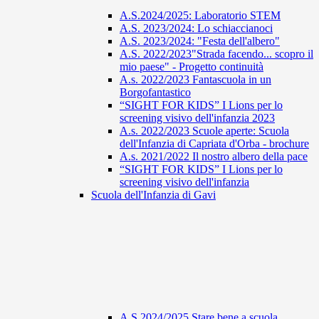
A.S.2024/2025: Laboratorio STEM
A.S. 2023/2024: Lo schiaccianoci
A.S. 2023/2024: "Festa dell'albero"
A.S. 2022/2023"Strada facendo... scopro il
mio paese" - Progetto continuità
A.s. 2022/2023 Fantascuola in un
Borgofantastico
“SIGHT FOR KIDS” I Lions per lo
screening visivo dell'infanzia 2023
A.s. 2022/2023 Scuole aperte: Scuola
dell'Infanzia di Capriata d'Orba - brochure
A.s. 2021/2022 Il nostro albero della pace
“SIGHT FOR KIDS” I Lions per lo
screening visivo dell'infanzia
Scuola dell'Infanzia di Gavi
A.S 2024/2025 Stare bene a scuola