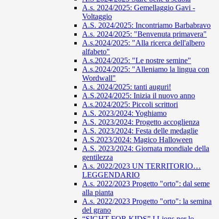
A.s. 2024/2025: Gemellaggio Gavi -
Voltaggio
A.S. 2024/2025: Incontriamo Barbabravo
A.s. 2024/2025: "Benvenuta primavera"
A.s.2024/2025: "Alla ricerca dell'albero
alfabeto"
A.s.2024/2025: "Le nostre semine"
A.s.2024/2025: "Alleniamo la lingua con
Wordwall"
A.s. 2024/2025: tanti auguri!
A.S.2024/2025: Inizia il nuovo anno
A.s.2024/2025: Piccoli scrittori
A.S. 2023/2024: Yoghiamo
A.S. 2023/2024: Progetto accoglienza
A.S. 2023/2024: Festa delle medaglie
A.S.2023/2024: Magico Halloween
A.S. 2023/2024: Giornata mondiale della
gentilezza
A.s. 2022/2023 UN TERRITORIO…
LEGGENDARIO
A.s. 2022/2023 Progetto "orto": dal seme
alla pianta
A.s. 2022/2023 Progetto "orto": la semina
del grano
“SIGHT FOR KIDS” I Lions per lo