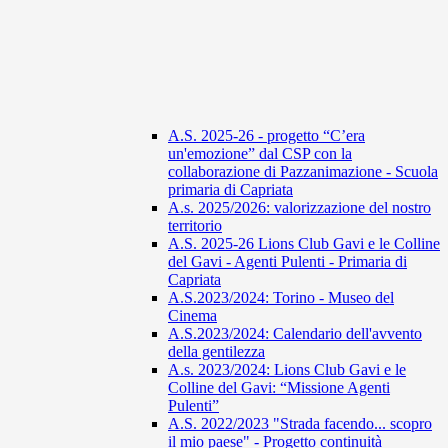
A.S. 2025-26 - progetto “C’era
un'emozione” dal CSP con la
collaborazione di Pazzanimazione - Scuola
primaria di Capriata
A.s. 2025/2026: valorizzazione del nostro
territorio
A.S. 2025-26 Lions Club Gavi e le Colline
del Gavi - Agenti Pulenti - Primaria di
Capriata
A.S.2023/2024: Torino - Museo del
Cinema
A.S.2023/2024: Calendario dell'avvento
della gentilezza
A.s. 2023/2024: Lions Club Gavi e le
Colline del Gavi: “Missione Agenti
Pulenti”
A.S. 2022/2023 "Strada facendo... scopro
il mio paese" - Progetto continuità