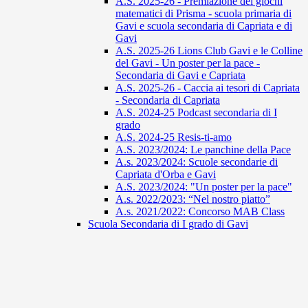
A.S. 2025-26 - Premiazione dei giochi
matematici di Prisma - scuola primaria di
Gavi e scuola secondaria di Capriata e di
Gavi
A.S. 2025-26 Lions Club Gavi e le Colline
del Gavi - Un poster per la pace -
Secondaria di Gavi e Capriata
A.S. 2025-26 - Caccia ai tesori di Capriata
- Secondaria di Capriata
A.S. 2024-25 Podcast secondaria di I
grado
A.S. 2024-25 Resis-ti-amo
A.S. 2023/2024: Le panchine della Pace
A.s. 2023/2024: Scuole secondarie di
Capriata d'Orba e Gavi
A.S. 2023/2024: "Un poster per la pace"
A.s. 2022/2023: “Nel nostro piatto”
A.s. 2021/2022: Concorso MAB Class
Scuola Secondaria di I grado di Gavi