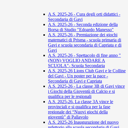
A.S. 2025-26 - Cura degli orti didattici -
Secondaria di Gavi
A.S. 2025-26 - Seconda edizione della
Borsa di Studio "Edoardo Manesso"
A.S. 2025-26 - Premiazione dei giochi
matematici di Prisma - scuola primaria di
Gavi e scuola secondaria di Capriata e di
Gavi
A.S. 2025-26 - Spettacolo di fine anno "
(NON) VOGLIO ANDARE A
SCUOLA"- Scuola Secondaria
A.S. 2025-26 Lions Club Gavi e le Colline
del Gavi - Un poster per la pace -
Secondaria di Gavi e Capriata
A.S. 2025-26 - La classe 3B di Gavi vince
i Giochi della Gioventù di Calcio e si
qualifica per le regionali
A.S. 2025-26. La classe 3A vince le
provinciali e si qualifica per la fase
regionale dei “Nuovi giochi della
gioventù” di Pallavolo
A.S. 2025-26 Inaugurazione del nuovo
refettorio alla scuola secondaria di Gavi