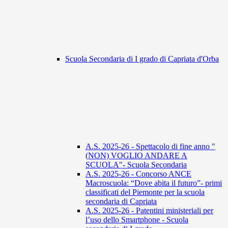
Scuola Secondaria di I grado di Capriata d'Orba
A.S. 2025-26 - Spettacolo di fine anno "
(NON) VOGLIO ANDARE A
SCUOLA"- Scuola Secondaria
A.S. 2025-26 - Concorso ANCE
Macroscuola: “Dove abita il futuro”- primi
classificati del Piemonte per la scuola
secondaria di Capriata
A.S. 2025-26 - Patentini ministeriali per
l’uso dello Smartphone - Scuola