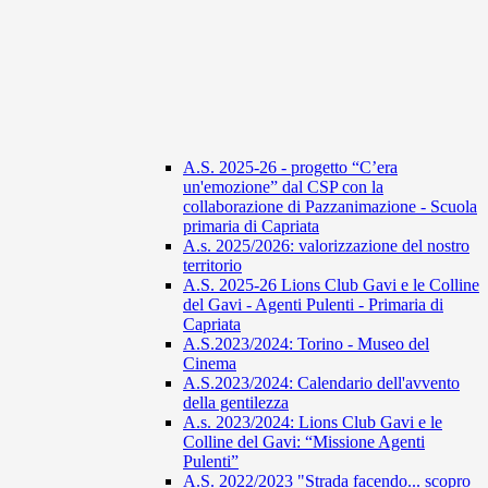
A.S. 2025-26 - progetto “C’era
un'emozione” dal CSP con la
collaborazione di Pazzanimazione - Scuola
primaria di Capriata
A.s. 2025/2026: valorizzazione del nostro
territorio
A.S. 2025-26 Lions Club Gavi e le Colline
del Gavi - Agenti Pulenti - Primaria di
Capriata
A.S.2023/2024: Torino - Museo del
Cinema
A.S.2023/2024: Calendario dell'avvento
della gentilezza
A.s. 2023/2024: Lions Club Gavi e le
Colline del Gavi: “Missione Agenti
Pulenti”
A.S. 2022/2023 "Strada facendo... scopro