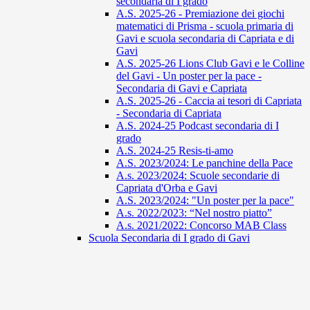
secondaria di I grado
A.S. 2025-26 - Premiazione dei giochi
matematici di Prisma - scuola primaria di
Gavi e scuola secondaria di Capriata e di
Gavi
A.S. 2025-26 Lions Club Gavi e le Colline
del Gavi - Un poster per la pace -
Secondaria di Gavi e Capriata
A.S. 2025-26 - Caccia ai tesori di Capriata
- Secondaria di Capriata
A.S. 2024-25 Podcast secondaria di I
grado
A.S. 2024-25 Resis-ti-amo
A.S. 2023/2024: Le panchine della Pace
A.s. 2023/2024: Scuole secondarie di
Capriata d'Orba e Gavi
A.S. 2023/2024: "Un poster per la pace"
A.s. 2022/2023: “Nel nostro piatto”
A.s. 2021/2022: Concorso MAB Class
Scuola Secondaria di I grado di Gavi