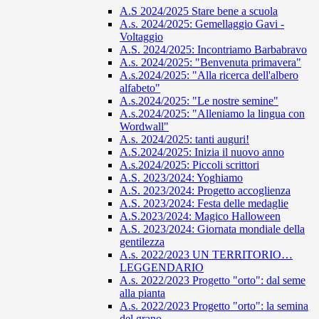
A.S 2024/2025 Stare bene a scuola
A.s. 2024/2025: Gemellaggio Gavi -
Voltaggio
A.S. 2024/2025: Incontriamo Barbabravo
A.s. 2024/2025: "Benvenuta primavera"
A.s.2024/2025: "Alla ricerca dell'albero
alfabeto"
A.s.2024/2025: "Le nostre semine"
A.s.2024/2025: "Alleniamo la lingua con
Wordwall"
A.s. 2024/2025: tanti auguri!
A.S.2024/2025: Inizia il nuovo anno
A.s.2024/2025: Piccoli scrittori
A.S. 2023/2024: Yoghiamo
A.S. 2023/2024: Progetto accoglienza
A.S. 2023/2024: Festa delle medaglie
A.S.2023/2024: Magico Halloween
A.S. 2023/2024: Giornata mondiale della
gentilezza
A.s. 2022/2023 UN TERRITORIO…
LEGGENDARIO
A.s. 2022/2023 Progetto "orto": dal seme
alla pianta
A.s. 2022/2023 Progetto "orto": la semina
del grano