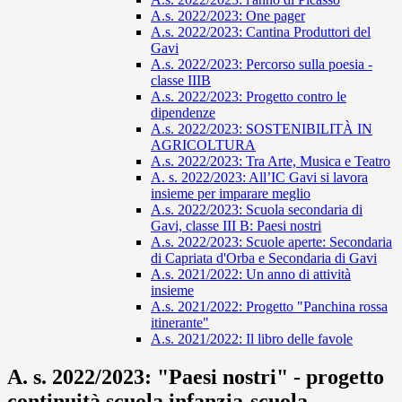
A.s. 2022/2023: One pager
A.s. 2022/2023: Cantina Produttori del
Gavi
A.s. 2022/2023: Percorso sulla poesia -
classe IIIB
A.s. 2022/2023: Progetto contro le
dipendenze
A.s. 2022/2023: SOSTENIBILITÀ IN
AGRICOLTURA
A.s. 2022/2023: Tra Arte, Musica e Teatro
A. s. 2022/2023: All’IC Gavi si lavora
insieme per imparare meglio
A.s. 2022/2023: Scuola secondaria di
Gavi, classe III B: Paesi nostri
A.s. 2022/2023: Scuole aperte: Secondaria
di Capriata d'Orba e Secondaria di Gavi
A.s. 2021/2022: Un anno di attività
insieme
A.s. 2021/2022: Progetto "Panchina rossa
itinerante"
A.s. 2021/2022: Il libro delle favole
A. s. 2022/2023: "Paesi nostri" - progetto
continuità scuola infanzia-scuola