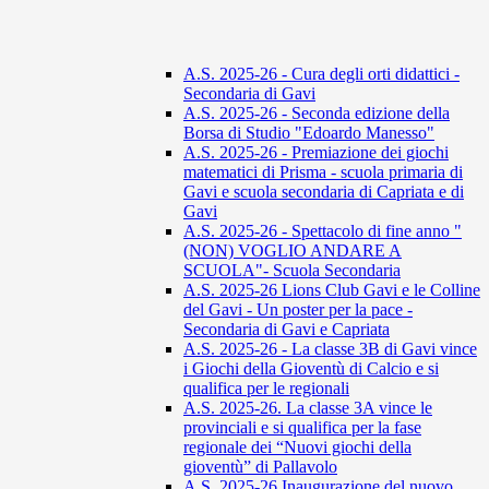
A.S. 2025-26 - Cura degli orti didattici -
Secondaria di Gavi
A.S. 2025-26 - Seconda edizione della
Borsa di Studio "Edoardo Manesso"
A.S. 2025-26 - Premiazione dei giochi
matematici di Prisma - scuola primaria di
Gavi e scuola secondaria di Capriata e di
Gavi
A.S. 2025-26 - Spettacolo di fine anno "
(NON) VOGLIO ANDARE A
SCUOLA"- Scuola Secondaria
A.S. 2025-26 Lions Club Gavi e le Colline
del Gavi - Un poster per la pace -
Secondaria di Gavi e Capriata
A.S. 2025-26 - La classe 3B di Gavi vince
i Giochi della Gioventù di Calcio e si
qualifica per le regionali
A.S. 2025-26. La classe 3A vince le
provinciali e si qualifica per la fase
regionale dei “Nuovi giochi della
gioventù” di Pallavolo
A.S. 2025-26 Inaugurazione del nuovo