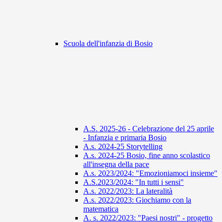
Scuola dell'infanzia di Bosio
A.S. 2025-26 - Celebrazione del 25 aprile
- Infanzia e primaria Bosio
A.s. 2024-25 Storytelling
A.s. 2024-25 Bosio, fine anno scolastico
all'insegna della pace
A.s. 2023/2024: "Emozioniamoci insieme"
A.S.2023/2024: "In tutti i sensi"
A.s. 2022/2023: La lateralità
A.s. 2022/2023: Giochiamo con la
matematica
A. s. 2022/2023: "Paesi nostri" - progetto