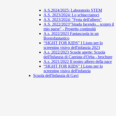
A.S.2024/2025: Laboratorio STEM
A.S. 2023/2024: Lo schiaccianoci
A.S. 2023/2024: "Festa dell'albero"
A.S. 2022/2023"Strada facendo... scopro il
mio paese" - Progetto continuità
A.s. 2022/2023 Fantascuola in un
Borgofantastico
“SIGHT FOR KIDS” I Lions per lo
screening visivo dell'infanzia 2023
A.s. 2022/2023 Scuole aperte: Scuola
dell'Infanzia di Capriata d'Orba - brochure
A.s. 2021/2022 Il nostro albero della pace
“SIGHT FOR KIDS” I Lions per lo
screening visivo dell'infanzia
Scuola dell'Infanzia di Gavi