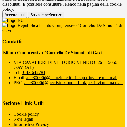
disabilitati. È possibile consultare l'elenco nella pagina della cookie
policy.
Accetta tutti
Salva le preferenze
Istituto Comprensivo "Cornelio De Simoni" di
Gavi
Contatti
Istituto Comprensivo "Cornelio De Simoni" di Gavi
VIA CAVALIERI DI VITTORIO VENETO, 26 - 15066
GAVI(AL)
Tel:
0143 642781
Email:
alic80600d@istruzione.it
Link per inviare una mail
PEC:
alic80600d@pec.istruzione.it
Link per inviare una mail
Sezione Link Utili
Cookie policy
Note legali
Informativa Privacy