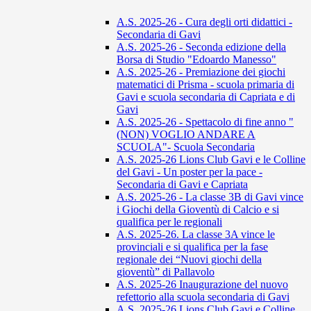
A.S. 2025-26 - Cura degli orti didattici -
Secondaria di Gavi
A.S. 2025-26 - Seconda edizione della
Borsa di Studio "Edoardo Manesso"
A.S. 2025-26 - Premiazione dei giochi
matematici di Prisma - scuola primaria di
Gavi e scuola secondaria di Capriata e di
Gavi
A.S. 2025-26 - Spettacolo di fine anno "
(NON) VOGLIO ANDARE A
SCUOLA"- Scuola Secondaria
A.S. 2025-26 Lions Club Gavi e le Colline
del Gavi - Un poster per la pace -
Secondaria di Gavi e Capriata
A.S. 2025-26 - La classe 3B di Gavi vince
i Giochi della Gioventù di Calcio e si
qualifica per le regionali
A.S. 2025-26. La classe 3A vince le
provinciali e si qualifica per la fase
regionale dei “Nuovi giochi della
gioventù” di Pallavolo
A.S. 2025-26 Inaugurazione del nuovo
refettorio alla scuola secondaria di Gavi
A.S. 2025-26 Lions Club Gavi e Colline