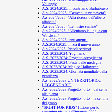
Voltaggio
A.S. 2024/2025: Incontriamo Barbabravo
A.s. 2024/2025: "Benvenuta primavera"
A.s.2024/2025: "Alla ricerca dell'albero
alfabeto"
A.s.2024/2025: "Le nostre semine"
A.s.2024/2025: "Alleniamo la lingua con
Wordwall"
A.s. 2024/2025: tanti auguri!
A.S.2024/2025: Inizia il nuovo anno
A.s.2024/2025: Piccoli scrittori
A.S. 2023/2024: Yoghiamo
A.S. 2023/2024: Progetto accoglienza
A.S. 2023/2024: Festa delle medaglie
A.S.2023/2024: Magico Halloween
A.S. 2023/2024: Giornata mondiale della
gentilezza
A.s. 2022/2023 UN TERRITORIO…
LEGGENDARIO
A.s. 2022/2023 Progetto "orto": dal seme
alla pianta
A.s. 2022/2023 Progetto "orto": la semina
del grano
“SIGHT FOR KIDS” I Lions per lo
screening visivo dell'infanzia 2023