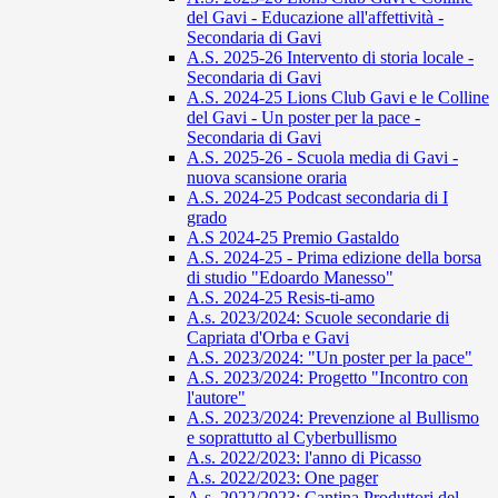
del Gavi - Educazione all'affettività -
Secondaria di Gavi
A.S. 2025-26 Intervento di storia locale -
Secondaria di Gavi
A.S. 2024-25 Lions Club Gavi e le Colline
del Gavi - Un poster per la pace -
Secondaria di Gavi
A.S. 2025-26 - Scuola media di Gavi -
nuova scansione oraria
A.S. 2024-25 Podcast secondaria di I
grado
A.S 2024-25 Premio Gastaldo
A.S. 2024-25 - Prima edizione della borsa
di studio "Edoardo Manesso"
A.S. 2024-25 Resis-ti-amo
A.s. 2023/2024: Scuole secondarie di
Capriata d'Orba e Gavi
A.S. 2023/2024: "Un poster per la pace"
A.S. 2023/2024: Progetto "Incontro con
l'autore"
A.S. 2023/2024: Prevenzione al Bullismo
e soprattutto al Cyberbullismo
A.s. 2022/2023: l'anno di Picasso
A.s. 2022/2023: One pager
A.s. 2022/2023: Cantina Produttori del