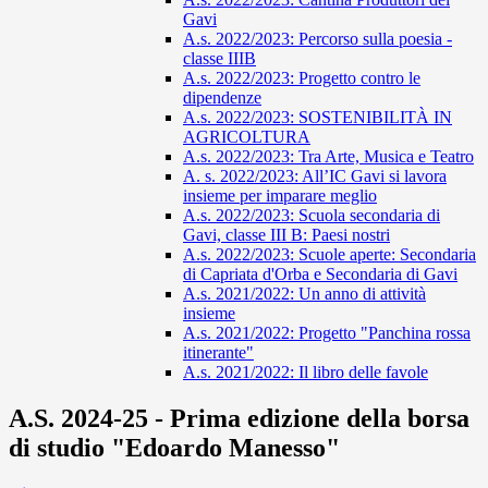
Gavi
A.s. 2022/2023: Percorso sulla poesia -
classe IIIB
A.s. 2022/2023: Progetto contro le
dipendenze
A.s. 2022/2023: SOSTENIBILITÀ IN
AGRICOLTURA
A.s. 2022/2023: Tra Arte, Musica e Teatro
A. s. 2022/2023: All’IC Gavi si lavora
insieme per imparare meglio
A.s. 2022/2023: Scuola secondaria di
Gavi, classe III B: Paesi nostri
A.s. 2022/2023: Scuole aperte: Secondaria
di Capriata d'Orba e Secondaria di Gavi
A.s. 2021/2022: Un anno di attività
insieme
A.s. 2021/2022: Progetto "Panchina rossa
itinerante"
A.s. 2021/2022: Il libro delle favole
A.S. 2024-25 - Prima edizione della borsa
di studio "Edoardo Manesso"