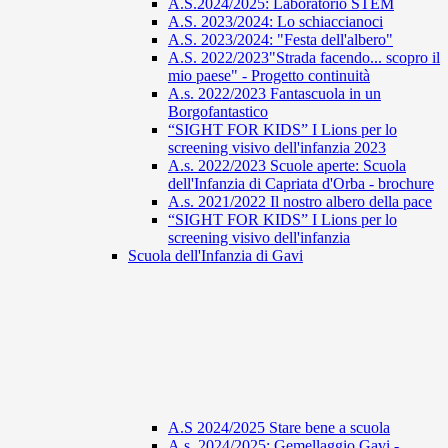
A.S.2024/2025: Laboratorio STEM
A.S. 2023/2024: Lo schiaccianoci
A.S. 2023/2024: "Festa dell'albero"
A.S. 2022/2023"Strada facendo... scopro il
mio paese" - Progetto continuità
A.s. 2022/2023 Fantascuola in un
Borgofantastico
“SIGHT FOR KIDS” I Lions per lo
screening visivo dell'infanzia 2023
A.s. 2022/2023 Scuole aperte: Scuola
dell'Infanzia di Capriata d'Orba - brochure
A.s. 2021/2022 Il nostro albero della pace
“SIGHT FOR KIDS” I Lions per lo
screening visivo dell'infanzia
Scuola dell'Infanzia di Gavi
A.S 2024/2025 Stare bene a scuola
A.s. 2024/2025: Gemellaggio Gavi -