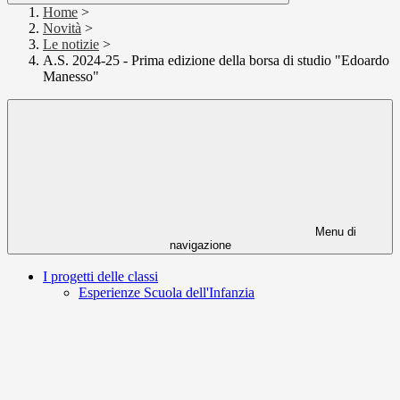
Home
>
Novità
>
Le notizie
>
A.S. 2024-25 - Prima edizione della borsa di studio "Edoardo
Manesso"
Menu di
navigazione
I progetti delle classi
Esperienze Scuola dell'Infanzia