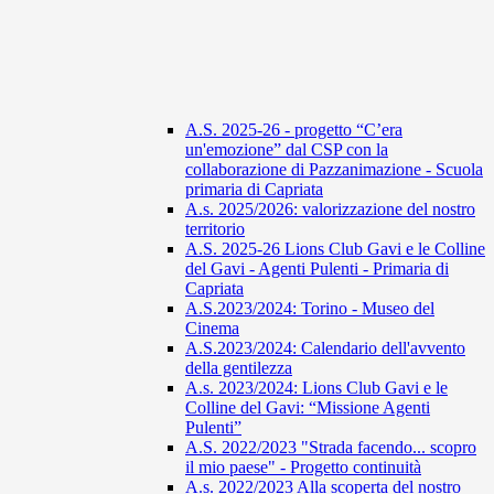
A.S. 2025-26 - progetto “C’era
un'emozione” dal CSP con la
collaborazione di Pazzanimazione - Scuola
primaria di Capriata
A.s. 2025/2026: valorizzazione del nostro
territorio
A.S. 2025-26 Lions Club Gavi e le Colline
del Gavi - Agenti Pulenti - Primaria di
Capriata
A.S.2023/2024: Torino - Museo del
Cinema
A.S.2023/2024: Calendario dell'avvento
della gentilezza
A.s. 2023/2024: Lions Club Gavi e le
Colline del Gavi: “Missione Agenti
Pulenti”
A.S. 2022/2023 "Strada facendo... scopro
il mio paese" - Progetto continuità
A.s. 2022/2023 Alla scoperta del nostro