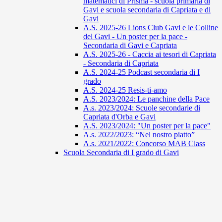
matematici di Prisma - scuola primaria di
Gavi e scuola secondaria di Capriata e di
Gavi
A.S. 2025-26 Lions Club Gavi e le Colline
del Gavi - Un poster per la pace -
Secondaria di Gavi e Capriata
A.S. 2025-26 - Caccia ai tesori di Capriata
- Secondaria di Capriata
A.S. 2024-25 Podcast secondaria di I
grado
A.S. 2024-25 Resis-ti-amo
A.S. 2023/2024: Le panchine della Pace
A.s. 2023/2024: Scuole secondarie di
Capriata d'Orba e Gavi
A.S. 2023/2024: "Un poster per la pace"
A.s. 2022/2023: “Nel nostro piatto”
A.s. 2021/2022: Concorso MAB Class
Scuola Secondaria di I grado di Gavi