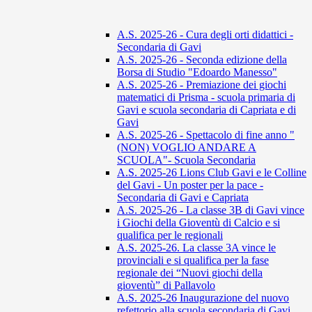
A.S. 2025-26 - Cura degli orti didattici -
Secondaria di Gavi
A.S. 2025-26 - Seconda edizione della
Borsa di Studio "Edoardo Manesso"
A.S. 2025-26 - Premiazione dei giochi
matematici di Prisma - scuola primaria di
Gavi e scuola secondaria di Capriata e di
Gavi
A.S. 2025-26 - Spettacolo di fine anno "
(NON) VOGLIO ANDARE A
SCUOLA"- Scuola Secondaria
A.S. 2025-26 Lions Club Gavi e le Colline
del Gavi - Un poster per la pace -
Secondaria di Gavi e Capriata
A.S. 2025-26 - La classe 3B di Gavi vince
i Giochi della Gioventù di Calcio e si
qualifica per le regionali
A.S. 2025-26. La classe 3A vince le
provinciali e si qualifica per la fase
regionale dei “Nuovi giochi della
gioventù” di Pallavolo
A.S. 2025-26 Inaugurazione del nuovo
refettorio alla scuola secondaria di Gavi