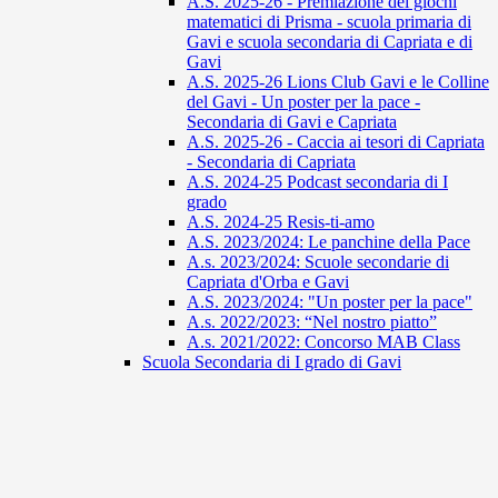
A.S. 2025-26 - Premiazione dei giochi
matematici di Prisma - scuola primaria di
Gavi e scuola secondaria di Capriata e di
Gavi
A.S. 2025-26 Lions Club Gavi e le Colline
del Gavi - Un poster per la pace -
Secondaria di Gavi e Capriata
A.S. 2025-26 - Caccia ai tesori di Capriata
- Secondaria di Capriata
A.S. 2024-25 Podcast secondaria di I
grado
A.S. 2024-25 Resis-ti-amo
A.S. 2023/2024: Le panchine della Pace
A.s. 2023/2024: Scuole secondarie di
Capriata d'Orba e Gavi
A.S. 2023/2024: "Un poster per la pace"
A.s. 2022/2023: “Nel nostro piatto”
A.s. 2021/2022: Concorso MAB Class
Scuola Secondaria di I grado di Gavi