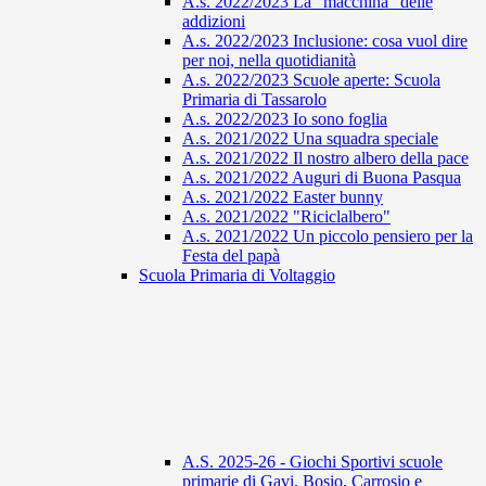
A.s. 2022/2023 La "macchina" delle
addizioni
A.s. 2022/2023 Inclusione: cosa vuol dire
per noi, nella quotidianità
A.s. 2022/2023 Scuole aperte: Scuola
Primaria di Tassarolo
A.s. 2022/2023 Io sono foglia
A.s. 2021/2022 Una squadra speciale
A.s. 2021/2022 Il nostro albero della pace
A.s. 2021/2022 Auguri di Buona Pasqua
A.s. 2021/2022 Easter bunny
A.s. 2021/2022 "Riciclalbero"
A.s. 2021/2022 Un piccolo pensiero per la
Festa del papà
Scuola Primaria di Voltaggio
A.S. 2025-26 - Giochi Sportivi scuole
primarie di Gavi, Bosio, Carrosio e