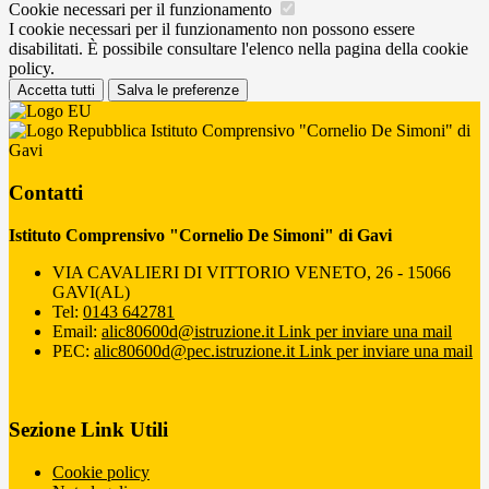
Cookie necessari per il funzionamento
I cookie necessari per il funzionamento non possono essere
disabilitati. È possibile consultare l'elenco nella pagina della cookie
policy.
Accetta tutti
Salva le preferenze
Istituto Comprensivo "Cornelio De Simoni" di
Gavi
Contatti
Istituto Comprensivo "Cornelio De Simoni" di Gavi
VIA CAVALIERI DI VITTORIO VENETO, 26 - 15066
GAVI(AL)
Tel:
0143 642781
Email:
alic80600d@istruzione.it
Link per inviare una mail
PEC:
alic80600d@pec.istruzione.it
Link per inviare una mail
Sezione Link Utili
Cookie policy