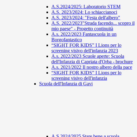
A.S.2024/2025: Laboratorio STEM
A.S. 2023/2024: Lo schiaccianoci
A.S. 2023/2024: "Festa dell'albero"
A.S. 2022/2023"Strada facendo... scopro il
mio paese" - Progetto continuità
A.s. 2022/2023 Fantascuola in un
Borgofantastico
“SIGHT FOR KIDS” I Lions per lo
screening visivo dell'infanzia 2023
A.s. 2022/2023 Scuole aperte: Scuola
dell'Infanzia di Capriata d'Orba - brochure
A.s. 2021/2022 Il nostro albero della pace
“SIGHT FOR KIDS” I Lions per lo
screening visivo dell'infanzia
Scuola dell'Infanzia di Gavi
A.S 2024/2025 Stare bene a scuola