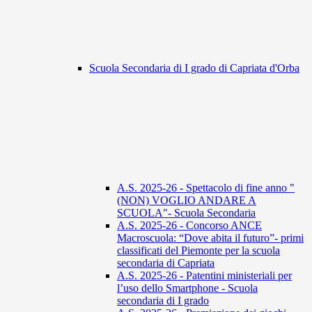
Scuola Secondaria di I grado di Capriata d'Orba
A.S. 2025-26 - Spettacolo di fine anno "
(NON) VOGLIO ANDARE A
SCUOLA"- Scuola Secondaria
A.S. 2025-26 - Concorso ANCE
Macroscuola: “Dove abita il futuro”- primi
classificati del Piemonte per la scuola
secondaria di Capriata
A.S. 2025-26 - Patentini ministeriali per
l’uso dello Smartphone - Scuola
secondaria di I grado