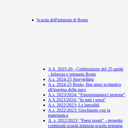
Scuola dell'infanzia di Bosio
A.S. 2025-26 - Celebrazione del 25 aprile
- Infanzia e primaria Bosio
A.s. 2024-25 Storytelling
A.s. 2024-25 Bosio, fine anno scolastico
all'insegna della pace
A.s. 2023/2024: "Emozioniamoci insieme"
A.S.2023/2024: "In tutti i sensi"
A.s. 2022/2023: La lateralità
A.s. 2022/2023: Giochiamo con la
matematica
A. s. 2022/2023: "Paesi nostri" - progetto
continuità scuola infanzia-scuola primaria