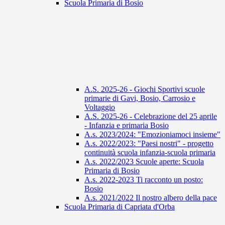
Scuola Primaria di Bosio
A.S. 2025-26 - Giochi Sportivi scuole
primarie di Gavi, Bosio, Carrosio e
Voltaggio
A.S. 2025-26 - Celebrazione del 25 aprile
- Infanzia e primaria Bosio
A.s. 2023/2024: "Emozioniamoci insieme"
A.s. 2022/2023: "Paesi nostri" - progetto
continuità scuola infanzia-scuola primaria
A.s. 2022/2023 Scuole aperte: Scuola
Primaria di Bosio
A.s. 2022-2023 Ti racconto un posto:
Bosio
A.s. 2021/2022 Il nostro albero della pace
Scuola Primaria di Capriata d'Orba