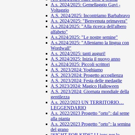
A.s. 2024/2025: Gemellaggio Gavi -
Voltaggio
A.S. 2024/2025: Incontriamo Barbabravo
A.s. 2024/2025: "Benvenuta primavera"
A.s.2024/2025: "Alla ricerca dell'albero
alfabeto"
A.s.2024/2025: "Le nostre semine"
A.s.2024/2025: "Alleniamo la lingua con
Wordwall"
A.s. 2024/2025: tanti auguri!
A.S.2024/2025: Inizia il nuovo anno
A.s.2024/2025: Piccoli scrittori
A.S. 2023/2024: Yoghiamo
A.S. 2023/2024: Progetto accoglienza
A.S. 2023/2024: Festa delle medaglie
A.S.2023/2024: Magico Halloween
A.S. 2023/2024: Giornata mondiale della
gentilezza
A.s. 2022/2023 UN TERRITORIO…
LEGGENDARIO
A.s. 2022/2023 Progetto "orto": dal seme
alla pianta
A.s. 2022/2023 Progetto "orto": la semina
del grano
“SIGHT FOR KIDS” I Lions per lo