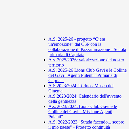
A.S. 2025-26 - progetto “C’era
un'emozione” dal CSP con la
collaborazione di Pazzanimazione - Scuola
primaria di Capriata
A.s. 2025/2026: valorizzazione del nostro
territorio
A.S. 2025-26 Lions Club Gavi e le Colline
del Gavi - Agenti Pulenti - Primaria di
Capriata
A.S.2023/2024: Torino - Museo del
Cinema
A.S.2023/2024: Calendario dell'avvento
della gentilezza
A.s. 2023/2024: Lions Club Gavi e le
Colline del Gavi: “Missione Agenti
Pulenti”
A.S. 2022/2023 "Strada facendo... scopro
il mio paese" - Progetto continuità