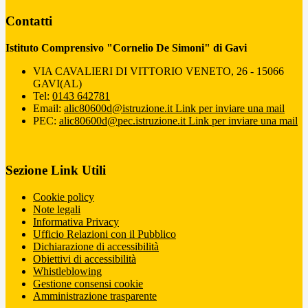
Contatti
Istituto Comprensivo "Cornelio De Simoni" di Gavi
VIA CAVALIERI DI VITTORIO VENETO, 26 - 15066
GAVI(AL)
Tel:
0143 642781
Email:
alic80600d@istruzione.it
Link per inviare una mail
PEC:
alic80600d@pec.istruzione.it
Link per inviare una mail
Sezione Link Utili
Cookie policy
Note legali
Informativa Privacy
Ufficio Relazioni con il Pubblico
Dichiarazione di accessibilità
Obiettivi di accessibilità
Whistleblowing
Gestione consensi cookie
Amministrazione trasparente