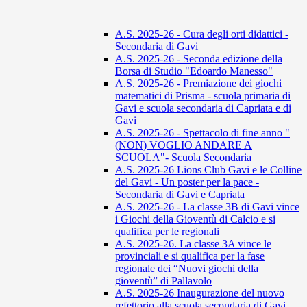
A.S. 2025-26 - Cura degli orti didattici -
Secondaria di Gavi
A.S. 2025-26 - Seconda edizione della
Borsa di Studio "Edoardo Manesso"
A.S. 2025-26 - Premiazione dei giochi
matematici di Prisma - scuola primaria di
Gavi e scuola secondaria di Capriata e di
Gavi
A.S. 2025-26 - Spettacolo di fine anno "
(NON) VOGLIO ANDARE A
SCUOLA"- Scuola Secondaria
A.S. 2025-26 Lions Club Gavi e le Colline
del Gavi - Un poster per la pace -
Secondaria di Gavi e Capriata
A.S. 2025-26 - La classe 3B di Gavi vince
i Giochi della Gioventù di Calcio e si
qualifica per le regionali
A.S. 2025-26. La classe 3A vince le
provinciali e si qualifica per la fase
regionale dei “Nuovi giochi della
gioventù” di Pallavolo
A.S. 2025-26 Inaugurazione del nuovo
refettorio alla scuola secondaria di Gavi