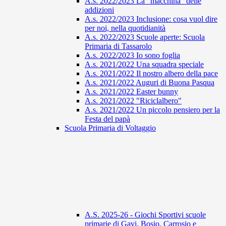
A.s. 2022/2023 La "macchina" delle
addizioni
A.s. 2022/2023 Inclusione: cosa vuol dire
per noi, nella quotidianità
A.s. 2022/2023 Scuole aperte: Scuola
Primaria di Tassarolo
A.s. 2022/2023 Io sono foglia
A.s. 2021/2022 Una squadra speciale
A.s. 2021/2022 Il nostro albero della pace
A.s. 2021/2022 Auguri di Buona Pasqua
A.s. 2021/2022 Easter bunny
A.s. 2021/2022 "Riciclalbero"
A.s. 2021/2022 Un piccolo pensiero per la
Festa del papà
Scuola Primaria di Voltaggio
A.S. 2025-26 - Giochi Sportivi scuole
primarie di Gavi, Bosio, Carrosio e