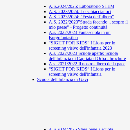
A.S.2024/2025: Laboratorio STEM
A.S. 2023/2024: Lo schiaccianoci
A.S. 2023/2024: "Festa dell'albero"
A.S. 2022/2023"Strada facendo... scopro il
mio paese" - Progetto continuità
A.s. 2022/2023 Fantascuola in un
Borgofantastico
“SIGHT FOR KIDS” I Lions per lo
screening visivo dell'infanzia 2023
A.s. 2022/2023 Scuole aperte: Scuola
dell'Infanzia di Capriata d'Orba - brochure
A.s. 2021/2022 Il nostro albero della pace
“SIGHT FOR KIDS” I Lions per lo
screening visivo dell'infanzia
Scuola dell'Infanzia di Gavi
A.S 2024/2025 Stare bene a scuola