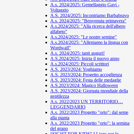
A.s. 2024/2025: Gemellaggio Gavi -
Voltaggio
A.S. 2024/2025: Incontriamo Barbabravo
A.s. 2024/2025: "Benvenuta primavera"
A.s.2024/2025: "Alla ricerca dell'albero
alfabeto"
A.s.2024/2025: "Le nostre semine"
A.s.2024/2025: "Alleniamo la lingua con
Wordwall"
A.s. 2024/2025: tanti auguri!
A.S.2024/2025: Inizia il nuovo anno
A.s.2024/2025: Piccoli scrittori
A.S. 2023/2024: Yoghiamo
A.S. 2023/2024: Progetto accoglienza
A.S. 2023/2024: Festa delle medaglie
A.S.2023/2024: Magico Halloween
A.S. 2023/2024: Giornata mondiale della
gentilezza
A.s. 2022/2023 UN TERRITORIO…
LEGGENDARIO
A.s. 2022/2023 Progetto "orto": dal seme
alla pianta
A.s. 2022/2023 Progetto "orto": la semina
del grano
“SIGHT FOR KIDS” I Lions per lo