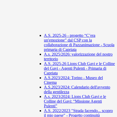
A.S. 2025-26 - progetto “C’era
un'emozione” dal CSP con la
collaborazione di Pazzanimazione - Scuola
primaria di Capriata
A.s. 2025/2026: valorizzazione del nostro
territorio
A.S. 2025-26 Lions Club Gavi e le Colline
del Gavi - Agenti Pulenti - Primaria di
Capriata
A.S.2023/2024: Torino - Museo del
Cinema
A.S.2023/2024: Calendario dell'avvento
della gentilezza
A.s. 2023/2024: Lions Club Gavi e le
Colline del Gavi: “Missione Agenti
Pulenti”
A.S. 2022/2023 "Strada facendo... scopro
il mio paese" - Progetto continuità