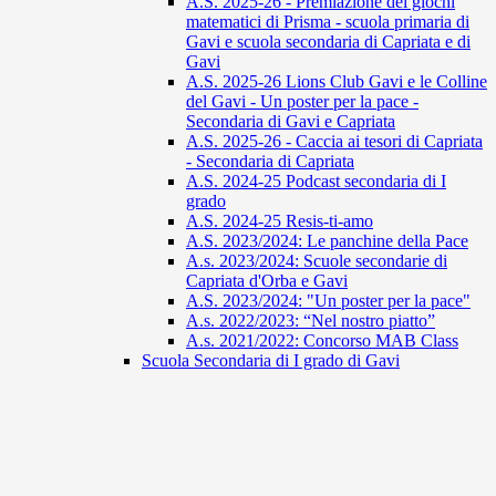
A.S. 2025-26 - Premiazione dei giochi
matematici di Prisma - scuola primaria di
Gavi e scuola secondaria di Capriata e di
Gavi
A.S. 2025-26 Lions Club Gavi e le Colline
del Gavi - Un poster per la pace -
Secondaria di Gavi e Capriata
A.S. 2025-26 - Caccia ai tesori di Capriata
- Secondaria di Capriata
A.S. 2024-25 Podcast secondaria di I
grado
A.S. 2024-25 Resis-ti-amo
A.S. 2023/2024: Le panchine della Pace
A.s. 2023/2024: Scuole secondarie di
Capriata d'Orba e Gavi
A.S. 2023/2024: "Un poster per la pace"
A.s. 2022/2023: “Nel nostro piatto”
A.s. 2021/2022: Concorso MAB Class
Scuola Secondaria di I grado di Gavi