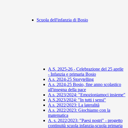
Scuola dell'infanzia di Bosio
A.S. 2025-26 - Celebrazione del 25 aprile
- Infanzia e primaria Bosio
A.s. 2024-25 Storytelling
A.s. 2024-25 Bosio, fine anno scolastico
all'insegna della pace
A.s. 2023/2024: "Emozioniamoci insieme"
A.S.2023/2024: "In tutti i sensi"
A.s. 2022/2023: La lateralità
A.s. 2022/2023: Giochiamo con la
matematica
A. s. 2022/2023: "Paesi nostri" - progetto
continuità scuola infanzia-scuola primaria