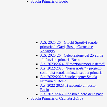
Scuola Primaria di Bosio
A.S. 2025-26 - Giochi Sportivi scuole
primarie di Gavi, Bosio, Carrosio e
Voltaggio
A.S. 2025-26 - Celebrazione del 25 aprile
- Infanzia e primaria Bosio
A.s. 2023/2024: "Emozioniamoci insieme"
A.s. 2022/2023: "Paesi nostri" - progetto
continuità scuola infanzia-scuola primaria
A.s. 2022/2023 Scuole aperte: Scuola
Primaria di Bosio
A.s. 2022-2023 Ti racconto un posto:
Bosio
A.s. 2021/2022 Il nostro albero della pace
Scuola Primaria di Capriata d'Orba