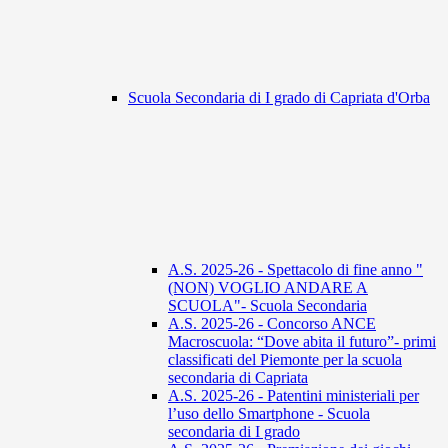
Scuola Secondaria di I grado di Capriata d'Orba
A.S. 2025-26 - Spettacolo di fine anno "
(NON) VOGLIO ANDARE A
SCUOLA"- Scuola Secondaria
A.S. 2025-26 - Concorso ANCE
Macroscuola: “Dove abita il futuro”- primi
classificati del Piemonte per la scuola
secondaria di Capriata
A.S. 2025-26 - Patentini ministeriali per
l’uso dello Smartphone - Scuola
secondaria di I grado