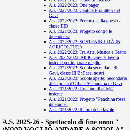
A.s. 2022/2023: One pager
A.s. 2022/2023: Cantina Produttori del
Gavi
A.s. 2022/2023: Percorso sulla poesia -
classe IIIB
A.s. 2022/2023: Progetto contro le
dipendenze
A.s. 2022/2023: SOSTENIBILITÀ IN
AGRICOLTURA
A.s. 2022/2023: Tra Arte, Musica e Teatro
A. s. 2022/2023: All’IC Gavi si lavora
insieme per imparare meglio
A.s. 2022/2023: Scuola secondaria di
Gavi, classe III B: Paesi nostri
A.s. 2022/2023: Scuole aperte: Secondaria
di Capriata d'Orba e Secondaria di Gavi
A.s. 2021/2022: Un anno di attività
insieme
A.s. 2021/2022: Progetto "Panchina rossa
itinerante"
A.s. 2021/2022: Il libro delle favole
A.S. 2025-26 - Spettacolo di fine anno "
(NON) VOGLIO ANDARE A SCUOLA"-