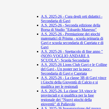
A.S. 2025-26 - Cura degli orti didattici -
Secondaria di Gavi
A.S. 2025-26 - Seconda edizione della
Borsa di Studio "Edoardo Manesso"
A.S. 2025-26 - Premiazione dei giochi
matematici di Prisma - scuola primaria di
Gavi e scuola secondaria di Capriata e di
Gavi
A.S. 2025-26 - Spettacolo di fine anno "
(NON) VOGLIO ANDARE A
SCUOLA"- Scuola Secondaria
A.S. 2025-26 Lions Club Gavi e le Colline
del Gavi - Un poster per la pace -
Secondaria di Gavi e Capriata
A.S. 2025-26 - La classe 3B di Gavi vince
i Giochi della Gioventù di Calcio e si
qualifica per le regionali
A.S. 2025-26. La classe 3A vince le
provinciali e si qualifica per la fase
regionale dei “Nuovi giochi della
gioventù” di Pallavolo
A.S. 2025-26 Inaugurazione del nuovo