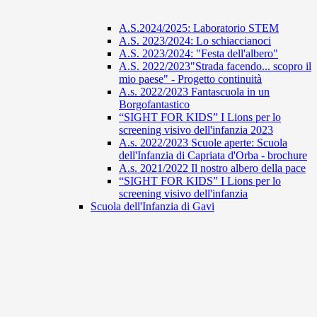
A.S.2024/2025: Laboratorio STEM
A.S. 2023/2024: Lo schiaccianoci
A.S. 2023/2024: "Festa dell'albero"
A.S. 2022/2023"Strada facendo... scopro il
mio paese" - Progetto continuità
A.s. 2022/2023 Fantascuola in un
Borgofantastico
“SIGHT FOR KIDS” I Lions per lo
screening visivo dell'infanzia 2023
A.s. 2022/2023 Scuole aperte: Scuola
dell'Infanzia di Capriata d'Orba - brochure
A.s. 2021/2022 Il nostro albero della pace
“SIGHT FOR KIDS” I Lions per lo
screening visivo dell'infanzia
Scuola dell'Infanzia di Gavi