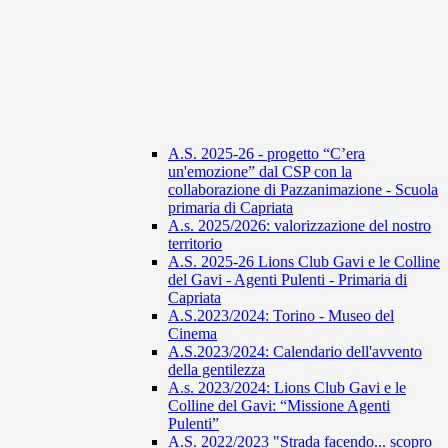
A.S. 2025-26 - progetto “C’era
un'emozione” dal CSP con la
collaborazione di Pazzanimazione - Scuola
primaria di Capriata
A.s. 2025/2026: valorizzazione del nostro
territorio
A.S. 2025-26 Lions Club Gavi e le Colline
del Gavi - Agenti Pulenti - Primaria di
Capriata
A.S.2023/2024: Torino - Museo del
Cinema
A.S.2023/2024: Calendario dell'avvento
della gentilezza
A.s. 2023/2024: Lions Club Gavi e le
Colline del Gavi: “Missione Agenti
Pulenti”
A.S. 2022/2023 "Strada facendo... scopro