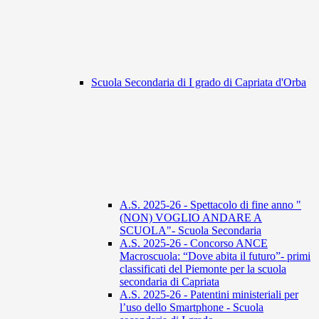
Scuola Secondaria di I grado di Capriata d'Orba
A.S. 2025-26 - Spettacolo di fine anno "
(NON) VOGLIO ANDARE A
SCUOLA"- Scuola Secondaria
A.S. 2025-26 - Concorso ANCE
Macroscuola: “Dove abita il futuro”- primi
classificati del Piemonte per la scuola
secondaria di Capriata
A.S. 2025-26 - Patentini ministeriali per
l’uso dello Smartphone - Scuola