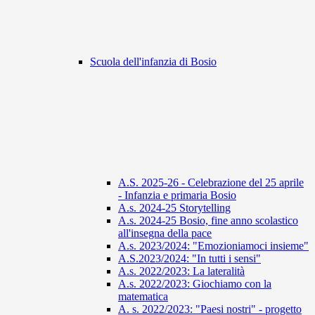
Scuola dell'infanzia di Bosio
A.S. 2025-26 - Celebrazione del 25 aprile
- Infanzia e primaria Bosio
A.s. 2024-25 Storytelling
A.s. 2024-25 Bosio, fine anno scolastico
all'insegna della pace
A.s. 2023/2024: "Emozioniamoci insieme"
A.S.2023/2024: "In tutti i sensi"
A.s. 2022/2023: La lateralità
A.s. 2022/2023: Giochiamo con la
matematica
A. s. 2022/2023: "Paesi nostri" - progetto