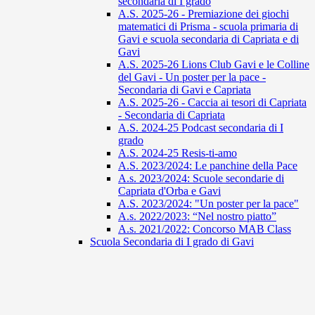
secondaria di I grado
A.S. 2025-26 - Premiazione dei giochi
matematici di Prisma - scuola primaria di
Gavi e scuola secondaria di Capriata e di
Gavi
A.S. 2025-26 Lions Club Gavi e le Colline
del Gavi - Un poster per la pace -
Secondaria di Gavi e Capriata
A.S. 2025-26 - Caccia ai tesori di Capriata
- Secondaria di Capriata
A.S. 2024-25 Podcast secondaria di I
grado
A.S. 2024-25 Resis-ti-amo
A.S. 2023/2024: Le panchine della Pace
A.s. 2023/2024: Scuole secondarie di
Capriata d'Orba e Gavi
A.S. 2023/2024: "Un poster per la pace"
A.s. 2022/2023: “Nel nostro piatto”
A.s. 2021/2022: Concorso MAB Class
Scuola Secondaria di I grado di Gavi