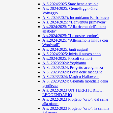
A.S 2024/2025 Stare bene a scuola
A.s. 2024/2025: Gemellaggio Gavi -
Voltaggio
A.S. 2024/2025: Incontriamo Barbabravo
A.s. 2024/2025: "Benvenuta primavera"
A.s.2024/2025: "Alla ricerca dell'albero
alfabeto"
A.s.2024/2025: "Le nostre semine"
A.s.2024/2025: "Alleniamo la lingua con
Wordwall"
A.s. 2024/2025: tanti auguri!
A.S.2024/2025: Inizia il nuovo anno
A.s.2024/2025: Piccoli scrittori
A.S. 2023/2024: Yoghiamo
A.S. 2023/2024: Progetto accoglienza
A.S. 2023/2024: Festa delle medaglie
A.S.2023/2024: Magico Halloween
A.S. 2023/2024: Giornata mondiale della
gentilezza
A.s. 2022/2023 UN TERRITORIO…
LEGGENDARIO
A.s. 2022/2023 Progetto "orto": dal seme
alla pianta
A.s. 2022/2023 Progetto "orto": la semina
del grano