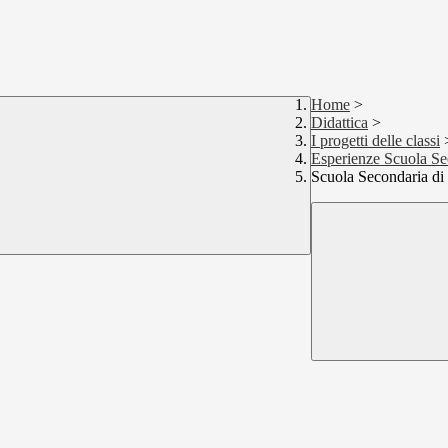
Home
>
Didattica
>
I progetti delle classi
Esperienze Scuola Se
Scuola Secondaria di 