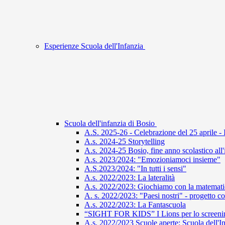
Esperienze Scuola dell'Infanzia
Scuola dell'infanzia di Bosio
A.S. 2025-26 - Celebrazione del 25 aprile - 
A.s. 2024-25 Storytelling
A.s. 2024-25 Bosio, fine anno scolastico all
A.s. 2023/2024: "Emozioniamoci insieme"
A.S.2023/2024: "In tutti i sensi"
A.s. 2022/2023: La lateralità
A.s. 2022/2023: Giochiamo con la matemati
A. s. 2022/2023: "Paesi nostri" - progetto co
A.s. 2022/2023: La Fantascuola
“SIGHT FOR KIDS” I Lions per lo screening
A.s. 2022/2023 Scuole aperte: Scuola dell'I