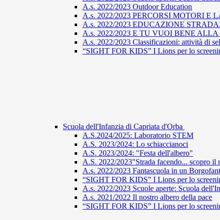
A.s. 2022/2023 Outdoor Education
A.s. 2022/2023 PERCORSI MOTORI E 
A.s. 2022/2023 EDUCAZIONE STRAD
A.s. 2022/2023 E TU VUOI BENE ALL
A.s. 2022/2023 Classificazioni: attività di s
“SIGHT FOR KIDS” I Lions per lo screening
Scuola dell'Infanzia di Capriata d'Orba
A.S.2024/2025: Laboratorio STEM
A.S. 2023/2024: Lo schiaccianoci
A.S. 2023/2024: "Festa dell'albero"
A.S. 2022/2023"Strada facendo... scopro il 
A.s. 2022/2023 Fantascuola in un Borgofant
“SIGHT FOR KIDS” I Lions per lo screening
A.s. 2022/2023 Scuole aperte: Scuola dell'In
A.s. 2021/2022 Il nostro albero della pace
“SIGHT FOR KIDS” I Lions per lo screening