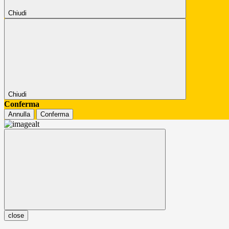
Chiudi
Chiudi
Conferma
Annulla
Conferma
close