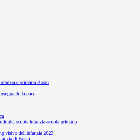
Infanzia e primaria Bosio
'insegna della pace
ca
ntinuità scuola infanzia-scuola primaria
 visivo dell'infanzia 2023
nfanzia di Bosio