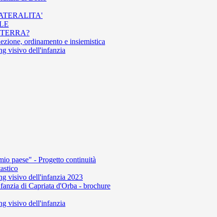
LATERALITA'
ALE
A TERRA?
elezione, ordinamento e insiemistica
 visivo dell'infanzia
mio paese" - Progetto continuità
astico
 visivo dell'infanzia 2023
fanzia di Capriata d'Orba - brochure
 visivo dell'infanzia