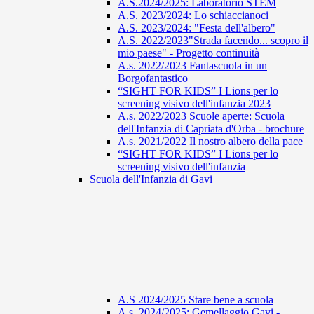
A.S.2024/2025: Laboratorio STEM
A.S. 2023/2024: Lo schiaccianoci
A.S. 2023/2024: "Festa dell'albero"
A.S. 2022/2023"Strada facendo... scopro il
mio paese" - Progetto continuità
A.s. 2022/2023 Fantascuola in un
Borgofantastico
“SIGHT FOR KIDS” I Lions per lo
screening visivo dell'infanzia 2023
A.s. 2022/2023 Scuole aperte: Scuola
dell'Infanzia di Capriata d'Orba - brochure
A.s. 2021/2022 Il nostro albero della pace
“SIGHT FOR KIDS” I Lions per lo
screening visivo dell'infanzia
Scuola dell'Infanzia di Gavi
A.S 2024/2025 Stare bene a scuola
A.s. 2024/2025: Gemellaggio Gavi -