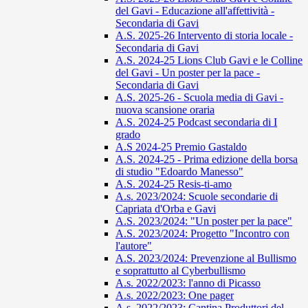
del Gavi - Educazione all'affettività -
Secondaria di Gavi
A.S. 2025-26 Intervento di storia locale -
Secondaria di Gavi
A.S. 2024-25 Lions Club Gavi e le Colline
del Gavi - Un poster per la pace -
Secondaria di Gavi
A.S. 2025-26 - Scuola media di Gavi -
nuova scansione oraria
A.S. 2024-25 Podcast secondaria di I
grado
A.S 2024-25 Premio Gastaldo
A.S. 2024-25 - Prima edizione della borsa
di studio "Edoardo Manesso"
A.S. 2024-25 Resis-ti-amo
A.s. 2023/2024: Scuole secondarie di
Capriata d'Orba e Gavi
A.S. 2023/2024: "Un poster per la pace"
A.S. 2023/2024: Progetto "Incontro con
l'autore"
A.S. 2023/2024: Prevenzione al Bullismo
e soprattutto al Cyberbullismo
A.s. 2022/2023: l'anno di Picasso
A.s. 2022/2023: One pager
A.s. 2022/2023: Cantina Produttori del