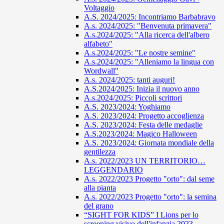
Voltaggio
A.S. 2024/2025: Incontriamo Barbabravo
A.s. 2024/2025: "Benvenuta primavera"
A.s.2024/2025: "Alla ricerca dell'albero
alfabeto"
A.s.2024/2025: "Le nostre semine"
A.s.2024/2025: "Alleniamo la lingua con
Wordwall"
A.s. 2024/2025: tanti auguri!
A.S.2024/2025: Inizia il nuovo anno
A.s.2024/2025: Piccoli scrittori
A.S. 2023/2024: Yoghiamo
A.S. 2023/2024: Progetto accoglienza
A.S. 2023/2024: Festa delle medaglie
A.S.2023/2024: Magico Halloween
A.S. 2023/2024: Giornata mondiale della
gentilezza
A.s. 2022/2023 UN TERRITORIO…
LEGGENDARIO
A.s. 2022/2023 Progetto "orto": dal seme
alla pianta
A.s. 2022/2023 Progetto "orto": la semina
del grano
“SIGHT FOR KIDS” I Lions per lo
screening visivo dell'infanzia 2023