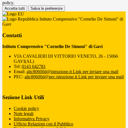
policy.
Accetta tutti
Salva le preferenze
Istituto Comprensivo "Cornelio De Simoni" di
Gavi
Contatti
Istituto Comprensivo "Cornelio De Simoni" di Gavi
VIA CAVALIERI DI VITTORIO VENETO, 26 - 15066
GAVI(AL)
Tel:
0143 642781
Email:
alic80600d@istruzione.it
Link per inviare una mail
PEC:
alic80600d@pec.istruzione.it
Link per inviare una mail
Sezione Link Utili
Cookie policy
Note legali
Informativa Privacy
Ufficio Relazioni con il Pubblico