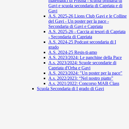
matematici di Prisma - scuola primaria di
Gavi e scuola secondaria di Capriata e di
Gavi
A.S. 2025-26 Lions Club Gavi e le Colline
del Gavi - Un poster per la pace -
Secondaria di Gavi e Capriata
A.S. 2025-26 - Caccia ai tesori di Capriata
- Secondaria di Capriata
A.S. 2024-25 Podcast secondaria di I
grado
A.S. 2024-25 Resis-ti-amo
A.S. 2023/2024: Le panchine della Pace
A.s. 2023/2024: Scuole secondarie di
Capriata d'Orba e Gavi
A.S. 2023/2024: "Un poster per la pace"
A.s. 2022/2023: “Nel nostro piatto”
A.s. 2021/2022: Concorso MAB Class
Scuola Secondaria di I grado di Gavi