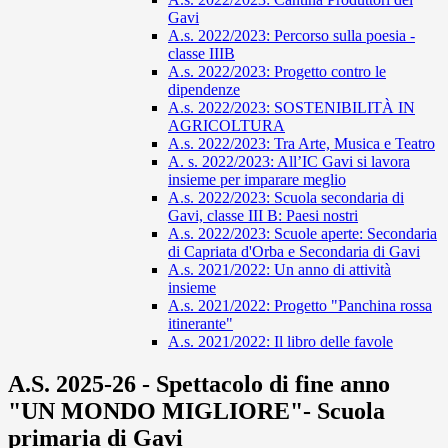
Gavi
A.s. 2022/2023: Percorso sulla poesia -
classe IIIB
A.s. 2022/2023: Progetto contro le
dipendenze
A.s. 2022/2023: SOSTENIBILITÀ IN
AGRICOLTURA
A.s. 2022/2023: Tra Arte, Musica e Teatro
A. s. 2022/2023: All’IC Gavi si lavora
insieme per imparare meglio
A.s. 2022/2023: Scuola secondaria di
Gavi, classe III B: Paesi nostri
A.s. 2022/2023: Scuole aperte: Secondaria
di Capriata d'Orba e Secondaria di Gavi
A.s. 2021/2022: Un anno di attività
insieme
A.s. 2021/2022: Progetto "Panchina rossa
itinerante"
A.s. 2021/2022: Il libro delle favole
A.S. 2025-26 - Spettacolo di fine anno
"UN MONDO MIGLIORE"- Scuola
primaria di Gavi