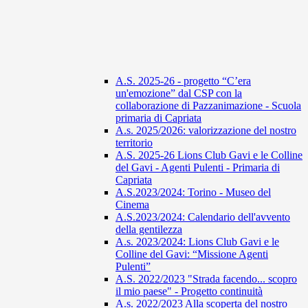
A.S. 2025-26 - progetto “C’era
un'emozione” dal CSP con la
collaborazione di Pazzanimazione - Scuola
primaria di Capriata
A.s. 2025/2026: valorizzazione del nostro
territorio
A.S. 2025-26 Lions Club Gavi e le Colline
del Gavi - Agenti Pulenti - Primaria di
Capriata
A.S.2023/2024: Torino - Museo del
Cinema
A.S.2023/2024: Calendario dell'avvento
della gentilezza
A.s. 2023/2024: Lions Club Gavi e le
Colline del Gavi: “Missione Agenti
Pulenti”
A.S. 2022/2023 "Strada facendo... scopro
il mio paese" - Progetto continuità
A.s. 2022/2023 Alla scoperta del nostro