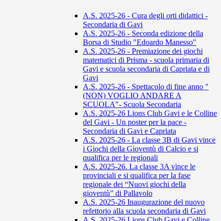
A.S. 2025-26 - Cura degli orti didattici -
Secondaria di Gavi
A.S. 2025-26 - Seconda edizione della
Borsa di Studio "Edoardo Manesso"
A.S. 2025-26 - Premiazione dei giochi
matematici di Prisma - scuola primaria di
Gavi e scuola secondaria di Capriata e di
Gavi
A.S. 2025-26 - Spettacolo di fine anno "
(NON) VOGLIO ANDARE A
SCUOLA"- Scuola Secondaria
A.S. 2025-26 Lions Club Gavi e le Colline
del Gavi - Un poster per la pace -
Secondaria di Gavi e Capriata
A.S. 2025-26 - La classe 3B di Gavi vince
i Giochi della Gioventù di Calcio e si
qualifica per le regionali
A.S. 2025-26. La classe 3A vince le
provinciali e si qualifica per la fase
regionale dei “Nuovi giochi della
gioventù” di Pallavolo
A.S. 2025-26 Inaugurazione del nuovo
refettorio alla scuola secondaria di Gavi
A.S. 2025-26 Lions Club Gavi e Colline