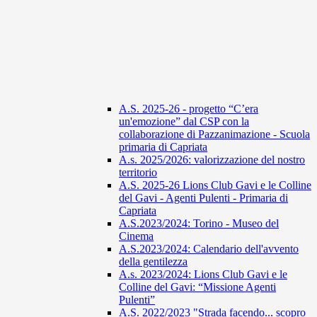
A.S. 2025-26 - progetto “C’era
un'emozione” dal CSP con la
collaborazione di Pazzanimazione - Scuola
primaria di Capriata
A.s. 2025/2026: valorizzazione del nostro
territorio
A.S. 2025-26 Lions Club Gavi e le Colline
del Gavi - Agenti Pulenti - Primaria di
Capriata
A.S.2023/2024: Torino - Museo del
Cinema
A.S.2023/2024: Calendario dell'avvento
della gentilezza
A.s. 2023/2024: Lions Club Gavi e le
Colline del Gavi: “Missione Agenti
Pulenti”
A.S. 2022/2023 "Strada facendo... scopro