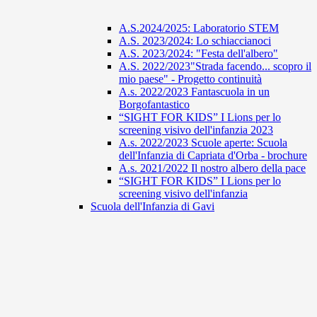
A.S.2024/2025: Laboratorio STEM
A.S. 2023/2024: Lo schiaccianoci
A.S. 2023/2024: "Festa dell'albero"
A.S. 2022/2023"Strada facendo... scopro il
mio paese" - Progetto continuità
A.s. 2022/2023 Fantascuola in un
Borgofantastico
“SIGHT FOR KIDS” I Lions per lo
screening visivo dell'infanzia 2023
A.s. 2022/2023 Scuole aperte: Scuola
dell'Infanzia di Capriata d'Orba - brochure
A.s. 2021/2022 Il nostro albero della pace
“SIGHT FOR KIDS” I Lions per lo
screening visivo dell'infanzia
Scuola dell'Infanzia di Gavi