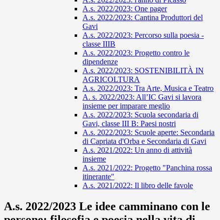
A.s. 2022/2023: One pager
A.s. 2022/2023: Cantina Produttori del
Gavi
A.s. 2022/2023: Percorso sulla poesia -
classe IIIB
A.s. 2022/2023: Progetto contro le
dipendenze
A.s. 2022/2023: SOSTENIBILITÀ IN
AGRICOLTURA
A.s. 2022/2023: Tra Arte, Musica e Teatro
A. s. 2022/2023: All’IC Gavi si lavora
insieme per imparare meglio
A.s. 2022/2023: Scuola secondaria di
Gavi, classe III B: Paesi nostri
A.s. 2022/2023: Scuole aperte: Secondaria
di Capriata d'Orba e Secondaria di Gavi
A.s. 2021/2022: Un anno di attività
insieme
A.s. 2021/2022: Progetto "Panchina rossa
itinerante"
A.s. 2021/2022: Il libro delle favole
A.s. 2022/2023 Le idee camminano con le
persone: filosofia e poesia nella vita di