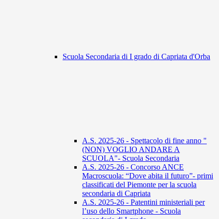
Scuola Secondaria di I grado di Capriata d'Orba
A.S. 2025-26 - Spettacolo di fine anno "
(NON) VOGLIO ANDARE A
SCUOLA"- Scuola Secondaria
A.S. 2025-26 - Concorso ANCE
Macroscuola: “Dove abita il futuro”- primi
classificati del Piemonte per la scuola
secondaria di Capriata
A.S. 2025-26 - Patentini ministeriali per
l’uso dello Smartphone - Scuola