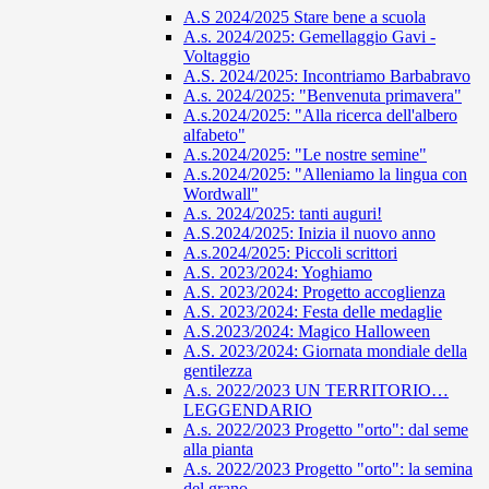
A.S 2024/2025 Stare bene a scuola
A.s. 2024/2025: Gemellaggio Gavi -
Voltaggio
A.S. 2024/2025: Incontriamo Barbabravo
A.s. 2024/2025: "Benvenuta primavera"
A.s.2024/2025: "Alla ricerca dell'albero
alfabeto"
A.s.2024/2025: "Le nostre semine"
A.s.2024/2025: "Alleniamo la lingua con
Wordwall"
A.s. 2024/2025: tanti auguri!
A.S.2024/2025: Inizia il nuovo anno
A.s.2024/2025: Piccoli scrittori
A.S. 2023/2024: Yoghiamo
A.S. 2023/2024: Progetto accoglienza
A.S. 2023/2024: Festa delle medaglie
A.S.2023/2024: Magico Halloween
A.S. 2023/2024: Giornata mondiale della
gentilezza
A.s. 2022/2023 UN TERRITORIO…
LEGGENDARIO
A.s. 2022/2023 Progetto "orto": dal seme
alla pianta
A.s. 2022/2023 Progetto "orto": la semina
del grano