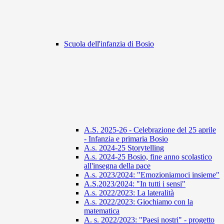
Scuola dell'infanzia di Bosio
A.S. 2025-26 - Celebrazione del 25 aprile
- Infanzia e primaria Bosio
A.s. 2024-25 Storytelling
A.s. 2024-25 Bosio, fine anno scolastico
all'insegna della pace
A.s. 2023/2024: "Emozioniamoci insieme"
A.S.2023/2024: "In tutti i sensi"
A.s. 2022/2023: La lateralità
A.s. 2022/2023: Giochiamo con la
matematica
A. s. 2022/2023: "Paesi nostri" - progetto