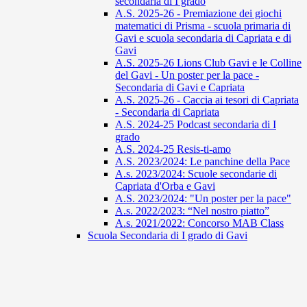
secondaria di I grado
A.S. 2025-26 - Premiazione dei giochi
matematici di Prisma - scuola primaria di
Gavi e scuola secondaria di Capriata e di
Gavi
A.S. 2025-26 Lions Club Gavi e le Colline
del Gavi - Un poster per la pace -
Secondaria di Gavi e Capriata
A.S. 2025-26 - Caccia ai tesori di Capriata
- Secondaria di Capriata
A.S. 2024-25 Podcast secondaria di I
grado
A.S. 2024-25 Resis-ti-amo
A.S. 2023/2024: Le panchine della Pace
A.s. 2023/2024: Scuole secondarie di
Capriata d'Orba e Gavi
A.S. 2023/2024: "Un poster per la pace"
A.s. 2022/2023: “Nel nostro piatto”
A.s. 2021/2022: Concorso MAB Class
Scuola Secondaria di I grado di Gavi