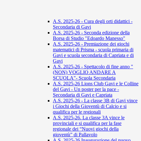
A.S. 2025-26 - Cura degli orti didattici -
Secondaria di Gavi
A.S. 2025-26 - Seconda edizione della
Borsa di Studio "Edoardo Manesso"
A.S. 2025-26 - Premiazione dei giochi
matematici di Prisma - scuola primaria di
Gavi e scuola secondaria di Capriata e di
Gavi
A.S. 2025-26 - Spettacolo di fine anno "
(NON) VOGLIO ANDARE A
SCUOLA"- Scuola Secondaria
A.S. 2025-26 Lions Club Gavi e le Colline
del Gavi - Un poster per la pace -
Secondaria di Gavi e Capriata
A.S. 2025-26 - La classe 3B di Gavi vince
i Giochi della Gioventù di Calcio e si
qualifica per le regionali
A.S. 2025-26. La classe 3A vince le
provinciali e si qualifica per la fase
regionale dei “Nuovi giochi della
gioventù” di Pallavolo
A.S. 2025-26 Inaugurazione del nuovo