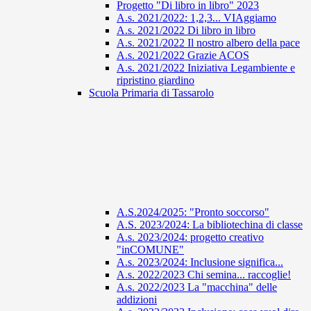
Progetto "Di libro in libro" 2023
A.s. 2021/2022: 1,2,3... VIAggiamo
A.s. 2021/2022 Di libro in libro
A.s. 2021/2022 Il nostro albero della pace
A.s. 2021/2022 Grazie ACOS
A.s. 2021/2022 Iniziativa Legambiente e
ripristino giardino
Scuola Primaria di Tassarolo
A.S.2024/2025: "Pronto soccorso"
A.S. 2023/2024: La bibliotechina di classe
A.s. 2023/2024: progetto creativo
"inCOMUNE"
A.s. 2023/2024: Inclusione significa...
A.s. 2022/2023 Chi semina... raccoglie!
A.s. 2022/2023 La "macchina" delle
addizioni