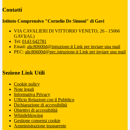
Contatti
Istituto Comprensivo "Cornelio De Simoni" di Gavi
VIA CAVALIERI DI VITTORIO VENETO, 26 - 15066
GAVI(AL)
Tel:
0143 642781
Email:
alic80600d@istruzione.it
Link per inviare una mail
PEC:
alic80600d@pec.istruzione.it
Link per inviare una mail
Sezione Link Utili
Cookie policy
Note legali
Informativa Privacy
Ufficio Relazioni con il Pubblico
Dichiarazione di accessibilità
Obiettivi di accessibilità
Whistleblowing
Gestione consensi cookie
Amministrazione trasparente