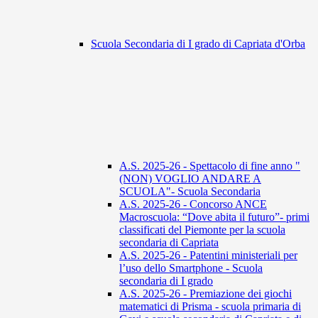
Scuola Secondaria di I grado di Capriata d'Orba
A.S. 2025-26 - Spettacolo di fine anno "
(NON) VOGLIO ANDARE A
SCUOLA"- Scuola Secondaria
A.S. 2025-26 - Concorso ANCE
Macroscuola: “Dove abita il futuro”- primi
classificati del Piemonte per la scuola
secondaria di Capriata
A.S. 2025-26 - Patentini ministeriali per
l’uso dello Smartphone - Scuola
secondaria di I grado
A.S. 2025-26 - Premiazione dei giochi
matematici di Prisma - scuola primaria di