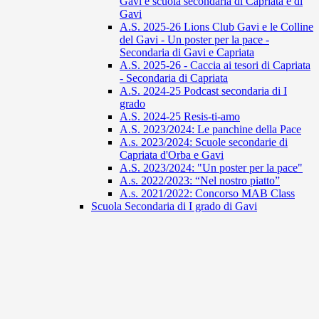
Gavi e scuola secondaria di Capriata e di
Gavi
A.S. 2025-26 Lions Club Gavi e le Colline
del Gavi - Un poster per la pace -
Secondaria di Gavi e Capriata
A.S. 2025-26 - Caccia ai tesori di Capriata
- Secondaria di Capriata
A.S. 2024-25 Podcast secondaria di I
grado
A.S. 2024-25 Resis-ti-amo
A.S. 2023/2024: Le panchine della Pace
A.s. 2023/2024: Scuole secondarie di
Capriata d'Orba e Gavi
A.S. 2023/2024: "Un poster per la pace"
A.s. 2022/2023: “Nel nostro piatto”
A.s. 2021/2022: Concorso MAB Class
Scuola Secondaria di I grado di Gavi