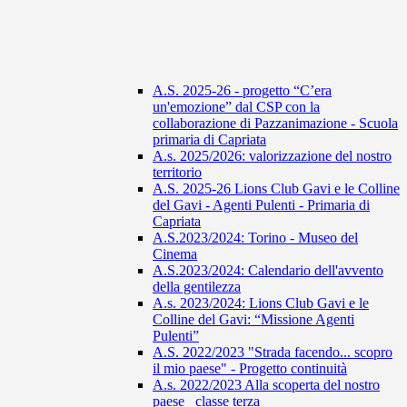
A.S. 2025-26 - progetto “C’era
un'emozione” dal CSP con la
collaborazione di Pazzanimazione - Scuola
primaria di Capriata
A.s. 2025/2026: valorizzazione del nostro
territorio
A.S. 2025-26 Lions Club Gavi e le Colline
del Gavi - Agenti Pulenti - Primaria di
Capriata
A.S.2023/2024: Torino - Museo del
Cinema
A.S.2023/2024: Calendario dell'avvento
della gentilezza
A.s. 2023/2024: Lions Club Gavi e le
Colline del Gavi: “Missione Agenti
Pulenti”
A.S. 2022/2023 "Strada facendo... scopro
il mio paese" - Progetto continuità
A.s. 2022/2023 Alla scoperta del nostro
paese_ classe terza