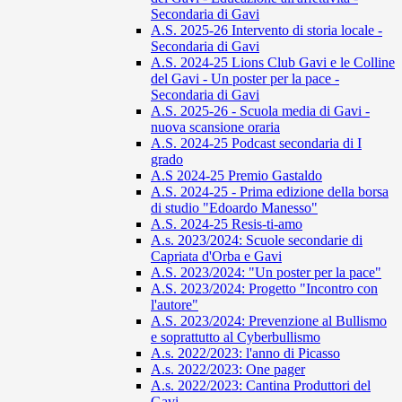
Secondaria di Gavi
A.S. 2025-26 Intervento di storia locale -
Secondaria di Gavi
A.S. 2024-25 Lions Club Gavi e le Colline
del Gavi - Un poster per la pace -
Secondaria di Gavi
A.S. 2025-26 - Scuola media di Gavi -
nuova scansione oraria
A.S. 2024-25 Podcast secondaria di I
grado
A.S 2024-25 Premio Gastaldo
A.S. 2024-25 - Prima edizione della borsa
di studio "Edoardo Manesso"
A.S. 2024-25 Resis-ti-amo
A.s. 2023/2024: Scuole secondarie di
Capriata d'Orba e Gavi
A.S. 2023/2024: "Un poster per la pace"
A.S. 2023/2024: Progetto "Incontro con
l'autore"
A.S. 2023/2024: Prevenzione al Bullismo
e soprattutto al Cyberbullismo
A.s. 2022/2023: l'anno di Picasso
A.s. 2022/2023: One pager
A.s. 2022/2023: Cantina Produttori del
Gavi