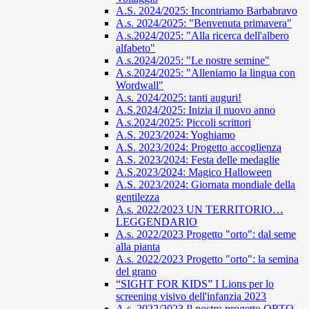
A.S. 2024/2025: Incontriamo Barbabravo
A.s. 2024/2025: "Benvenuta primavera"
A.s.2024/2025: "Alla ricerca dell'albero
alfabeto"
A.s.2024/2025: "Le nostre semine"
A.s.2024/2025: "Alleniamo la lingua con
Wordwall"
A.s. 2024/2025: tanti auguri!
A.S.2024/2025: Inizia il nuovo anno
A.s.2024/2025: Piccoli scrittori
A.S. 2023/2024: Yoghiamo
A.S. 2023/2024: Progetto accoglienza
A.S. 2023/2024: Festa delle medaglie
A.S.2023/2024: Magico Halloween
A.S. 2023/2024: Giornata mondiale della
gentilezza
A.s. 2022/2023 UN TERRITORIO…
LEGGENDARIO
A.s. 2022/2023 Progetto "orto": dal seme
alla pianta
A.s. 2022/2023 Progetto "orto": la semina
del grano
“SIGHT FOR KIDS” I Lions per lo
screening visivo dell'infanzia 2023
A.s. 2022/2023 Il nostro progetto ORTO