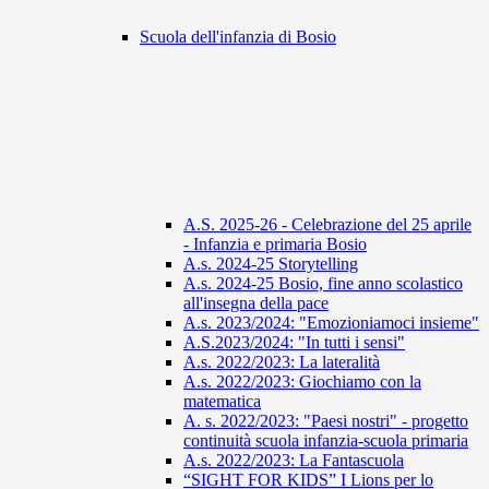
Scuola dell'infanzia di Bosio
A.S. 2025-26 - Celebrazione del 25 aprile
- Infanzia e primaria Bosio
A.s. 2024-25 Storytelling
A.s. 2024-25 Bosio, fine anno scolastico
all'insegna della pace
A.s. 2023/2024: "Emozioniamoci insieme"
A.S.2023/2024: "In tutti i sensi"
A.s. 2022/2023: La lateralità
A.s. 2022/2023: Giochiamo con la
matematica
A. s. 2022/2023: "Paesi nostri" - progetto
continuità scuola infanzia-scuola primaria
A.s. 2022/2023: La Fantascuola
“SIGHT FOR KIDS” I Lions per lo