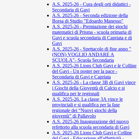
A.S. 2025-26 - Cura degli orti didattici -
Secondaria di Gavi
A.S. 2025-26 - Seconda edizione della
Borsa di Studio "Edoardo Manesso"
A.S. 2025-26 - Premiazione dei giochi
matematici di Prisma - scuola primaria di
Gavi e scuola secondaria di Capriata e di
Gavi
A.S. 2025-26 - Spettacolo di fine anno "
(NON) VOGLIO ANDARE A
SCUOLA"- Scuola Secondaria
A.S. 2025-26 Lions Club Gavi e le Colline
del Gavi - Un poster per la pace -
Secondaria di Gavi e Capriata
A.S. 2025-26 - La classe 3B di Gavi vince
i Giochi della Gioventù di Calcio e si
qualifica per le regionali
A.S. 2025-26. La classe 3A vince le
provinciali e si qualifica per la fase
regionale dei “Nuovi giochi della
gioventù” di Pallavolo
A.S. 2025-26 Inaugurazione del nuovo
refettorio alla scuola secondaria di Gavi
A.S. 2025-26 Lions Club Gavi e Colline
del Gavi - Educazione all'affettività -