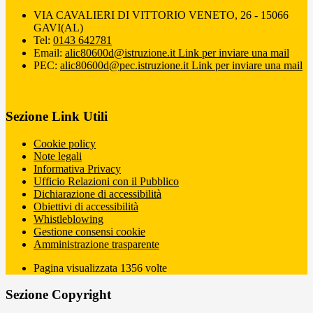
VIA CAVALIERI DI VITTORIO VENETO, 26 - 15066
GAVI(AL)
Tel:
0143 642781
Email:
alic80600d@istruzione.it
Link per inviare una mail
PEC:
alic80600d@pec.istruzione.it
Link per inviare una mail
Sezione Link Utili
Cookie policy
Note legali
Informativa Privacy
Ufficio Relazioni con il Pubblico
Dichiarazione di accessibilità
Obiettivi di accessibilità
Whistleblowing
Gestione consensi cookie
Amministrazione trasparente
Pagina visualizzata
1356
volte
Sezione Copyright