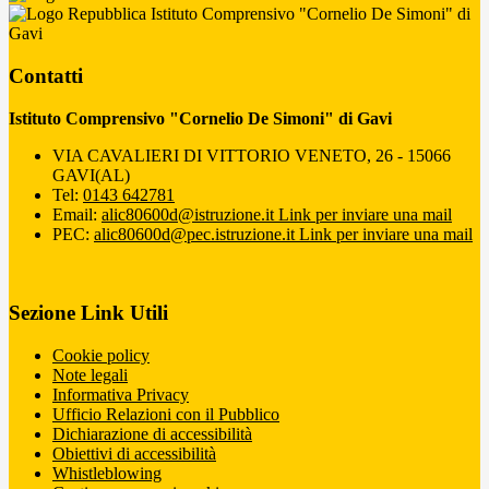
Istituto Comprensivo "Cornelio De Simoni" di
Gavi
Contatti
Istituto Comprensivo "Cornelio De Simoni" di Gavi
VIA CAVALIERI DI VITTORIO VENETO, 26 - 15066
GAVI(AL)
Tel:
0143 642781
Email:
alic80600d@istruzione.it
Link per inviare una mail
PEC:
alic80600d@pec.istruzione.it
Link per inviare una mail
Sezione Link Utili
Cookie policy
Note legali
Informativa Privacy
Ufficio Relazioni con il Pubblico
Dichiarazione di accessibilità
Obiettivi di accessibilità
Whistleblowing