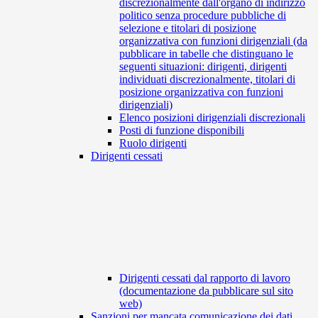
discrezionalmente dall'organo di indirizzo
politico senza procedure pubbliche di
selezione e titolari di posizione
organizzativa con funzioni dirigenziali (da
pubblicare in tabelle che distinguano le
seguenti situazioni: dirigenti, dirigenti
individuati discrezionalmente, titolari di
posizione organizzativa con funzioni
dirigenziali)
Elenco posizioni dirigenziali discrezionali
Posti di funzione disponibili
Ruolo dirigenti
Dirigenti cessati
Dirigenti cessati dal rapporto di lavoro
(documentazione da pubblicare sul sito
web)
Sanzioni per mancata comunicazione dei dati