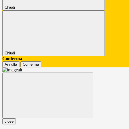
Chiudi
Chiudi
Conferma
Annulla
Conferma
close