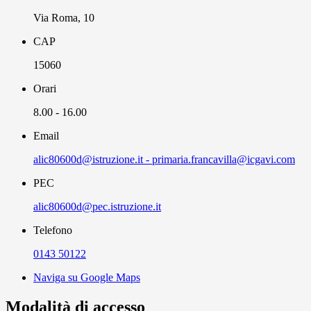
Via Roma, 10
CAP
15060
Orari
8.00 - 16.00
Email
alic80600d@istruzione.it - primaria.francavilla@icgavi.com
PEC
alic80600d@pec.istruzione.it
Telefono
0143 50122
Naviga su Google Maps
Modalità di accesso