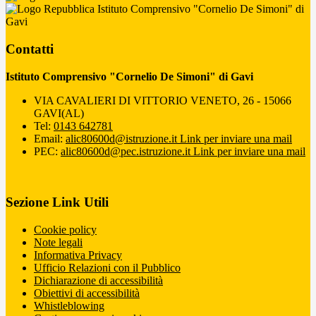
Istituto Comprensivo "Cornelio De Simoni" di
Gavi
Contatti
Istituto Comprensivo "Cornelio De Simoni" di Gavi
VIA CAVALIERI DI VITTORIO VENETO, 26 - 15066
GAVI(AL)
Tel:
0143 642781
Email:
alic80600d@istruzione.it
Link per inviare una mail
PEC:
alic80600d@pec.istruzione.it
Link per inviare una mail
Sezione Link Utili
Cookie policy
Note legali
Informativa Privacy
Ufficio Relazioni con il Pubblico
Dichiarazione di accessibilità
Obiettivi di accessibilità
Whistleblowing