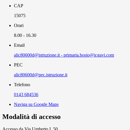
CAP
15075
Orari
8.00 - 16.30
Email
alic80600d@istruzione.it - primaria.bosio@icgavi.com
PEC
alic80600d@pec.istruzione.it
Telefono
0143 684536
Naviga su Google Maps
Modalità di accesso
Accesso da V
ia Umberto I, 50