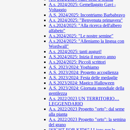
A.s. 2024/2025: Gemellaggio Gavi -
Voltaggio
A.S. 2024/2025: Incontriamo Barbabravo
A.s. 2024/2025: "Benvenuta primavera"
A.s.2024/2025: "Alla ricerca dell'albero
alfabeto"
A.s.2024/2025: "Le nostre semine"
A.s.2024/2025: "Alleniamo la lingua con
Wordwall"
A.s. 2024/2025: tanti auguri!
A.S.2024/2025: Inizia il nuovo anno
A.s.2024/2025: Piccoli scrittori
A.S. 2023/2024: Yoghiamo
A.S. 2023/2024: Progetto accoglienza
A.S. 2023/2024: Festa delle medaglie
A.S.2023/2024: Magico Halloween
A.S. 2023/2024: Giornata mondiale della
gentilezza
A.s. 2022/2023 UN TERRITORIO…
LEGGENDARIO
A.s. 2022/2023 Progetto "orto": dal seme
alla pianta
A.s. 2022/2023 Progetto "orto": la semina
del grano
“SIGHT FOR KIDS” I Lions per lo