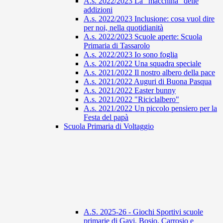
A.s. 2022/2023 La "macchina" delle
addizioni
A.s. 2022/2023 Inclusione: cosa vuol dire
per noi, nella quotidianità
A.s. 2022/2023 Scuole aperte: Scuola
Primaria di Tassarolo
A.s. 2022/2023 Io sono foglia
A.s. 2021/2022 Una squadra speciale
A.s. 2021/2022 Il nostro albero della pace
A.s. 2021/2022 Auguri di Buona Pasqua
A.s. 2021/2022 Easter bunny
A.s. 2021/2022 "Riciclalbero"
A.s. 2021/2022 Un piccolo pensiero per la
Festa del papà
Scuola Primaria di Voltaggio
A.S. 2025-26 - Giochi Sportivi scuole
primarie di Gavi, Bosio, Carrosio e