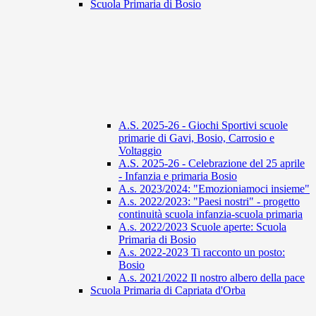
Scuola Primaria di Bosio
A.S. 2025-26 - Giochi Sportivi scuole
primarie di Gavi, Bosio, Carrosio e
Voltaggio
A.S. 2025-26 - Celebrazione del 25 aprile
- Infanzia e primaria Bosio
A.s. 2023/2024: "Emozioniamoci insieme"
A.s. 2022/2023: "Paesi nostri" - progetto
continuità scuola infanzia-scuola primaria
A.s. 2022/2023 Scuole aperte: Scuola
Primaria di Bosio
A.s. 2022-2023 Ti racconto un posto:
Bosio
A.s. 2021/2022 Il nostro albero della pace
Scuola Primaria di Capriata d'Orba