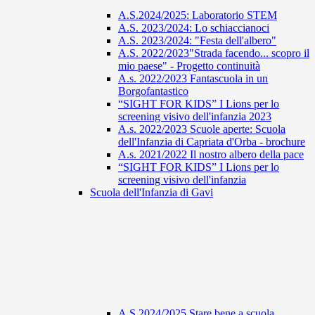
A.S.2024/2025: Laboratorio STEM
A.S. 2023/2024: Lo schiaccianoci
A.S. 2023/2024: "Festa dell'albero"
A.S. 2022/2023"Strada facendo... scopro il
mio paese" - Progetto continuità
A.s. 2022/2023 Fantascuola in un
Borgofantastico
“SIGHT FOR KIDS” I Lions per lo
screening visivo dell'infanzia 2023
A.s. 2022/2023 Scuole aperte: Scuola
dell'Infanzia di Capriata d'Orba - brochure
A.s. 2021/2022 Il nostro albero della pace
“SIGHT FOR KIDS” I Lions per lo
screening visivo dell'infanzia
Scuola dell'Infanzia di Gavi
A.S 2024/2025 Stare bene a scuola