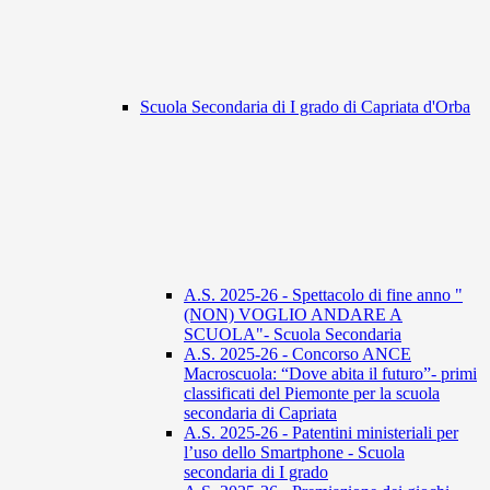
Scuola Secondaria di I grado di Capriata d'Orba
A.S. 2025-26 - Spettacolo di fine anno "
(NON) VOGLIO ANDARE A
SCUOLA"- Scuola Secondaria
A.S. 2025-26 - Concorso ANCE
Macroscuola: “Dove abita il futuro”- primi
classificati del Piemonte per la scuola
secondaria di Capriata
A.S. 2025-26 - Patentini ministeriali per
l’uso dello Smartphone - Scuola
secondaria di I grado