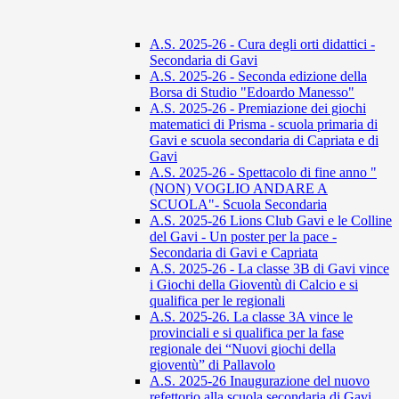
A.S. 2025-26 - Cura degli orti didattici -
Secondaria di Gavi
A.S. 2025-26 - Seconda edizione della
Borsa di Studio "Edoardo Manesso"
A.S. 2025-26 - Premiazione dei giochi
matematici di Prisma - scuola primaria di
Gavi e scuola secondaria di Capriata e di
Gavi
A.S. 2025-26 - Spettacolo di fine anno "
(NON) VOGLIO ANDARE A
SCUOLA"- Scuola Secondaria
A.S. 2025-26 Lions Club Gavi e le Colline
del Gavi - Un poster per la pace -
Secondaria di Gavi e Capriata
A.S. 2025-26 - La classe 3B di Gavi vince
i Giochi della Gioventù di Calcio e si
qualifica per le regionali
A.S. 2025-26. La classe 3A vince le
provinciali e si qualifica per la fase
regionale dei “Nuovi giochi della
gioventù” di Pallavolo
A.S. 2025-26 Inaugurazione del nuovo
refettorio alla scuola secondaria di Gavi