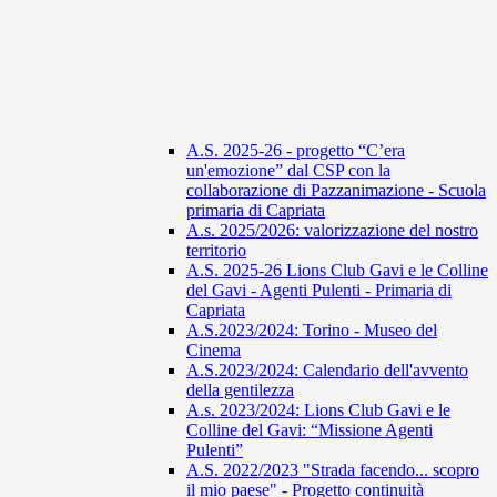
A.S. 2025-26 - progetto “C’era
un'emozione” dal CSP con la
collaborazione di Pazzanimazione - Scuola
primaria di Capriata
A.s. 2025/2026: valorizzazione del nostro
territorio
A.S. 2025-26 Lions Club Gavi e le Colline
del Gavi - Agenti Pulenti - Primaria di
Capriata
A.S.2023/2024: Torino - Museo del
Cinema
A.S.2023/2024: Calendario dell'avvento
della gentilezza
A.s. 2023/2024: Lions Club Gavi e le
Colline del Gavi: “Missione Agenti
Pulenti”
A.S. 2022/2023 "Strada facendo... scopro
il mio paese" - Progetto continuità