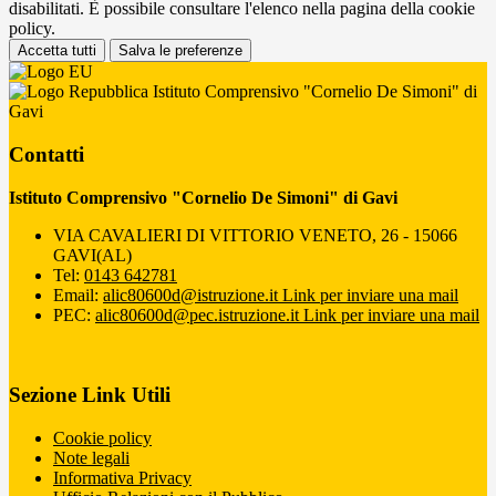
disabilitati. È possibile consultare l'elenco nella pagina della cookie
policy.
Accetta tutti
Salva le preferenze
Istituto Comprensivo "Cornelio De Simoni" di
Gavi
Contatti
Istituto Comprensivo "Cornelio De Simoni" di Gavi
VIA CAVALIERI DI VITTORIO VENETO, 26 - 15066
GAVI(AL)
Tel:
0143 642781
Email:
alic80600d@istruzione.it
Link per inviare una mail
PEC:
alic80600d@pec.istruzione.it
Link per inviare una mail
Sezione Link Utili
Cookie policy
Note legali
Informativa Privacy