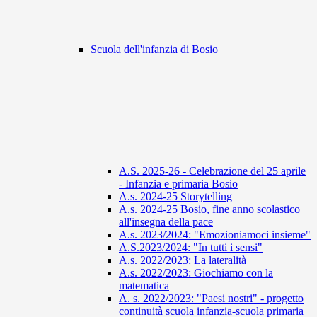
Scuola dell'infanzia di Bosio
A.S. 2025-26 - Celebrazione del 25 aprile
- Infanzia e primaria Bosio
A.s. 2024-25 Storytelling
A.s. 2024-25 Bosio, fine anno scolastico
all'insegna della pace
A.s. 2023/2024: "Emozioniamoci insieme"
A.S.2023/2024: "In tutti i sensi"
A.s. 2022/2023: La lateralità
A.s. 2022/2023: Giochiamo con la
matematica
A. s. 2022/2023: "Paesi nostri" - progetto
continuità scuola infanzia-scuola primaria