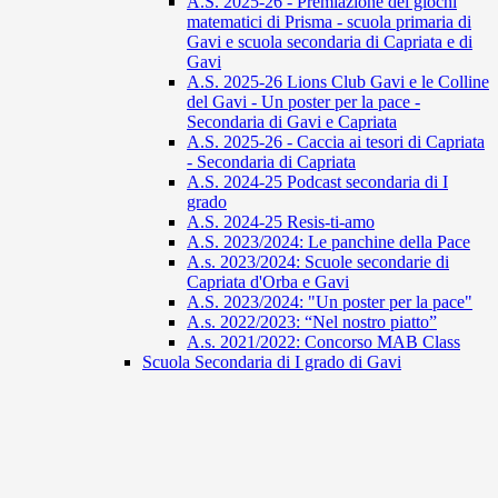
A.S. 2025-26 - Premiazione dei giochi
matematici di Prisma - scuola primaria di
Gavi e scuola secondaria di Capriata e di
Gavi
A.S. 2025-26 Lions Club Gavi e le Colline
del Gavi - Un poster per la pace -
Secondaria di Gavi e Capriata
A.S. 2025-26 - Caccia ai tesori di Capriata
- Secondaria di Capriata
A.S. 2024-25 Podcast secondaria di I
grado
A.S. 2024-25 Resis-ti-amo
A.S. 2023/2024: Le panchine della Pace
A.s. 2023/2024: Scuole secondarie di
Capriata d'Orba e Gavi
A.S. 2023/2024: "Un poster per la pace"
A.s. 2022/2023: “Nel nostro piatto”
A.s. 2021/2022: Concorso MAB Class
Scuola Secondaria di I grado di Gavi