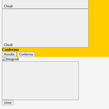
Chiudi
Chiudi
Conferma
Annulla
Conferma
close