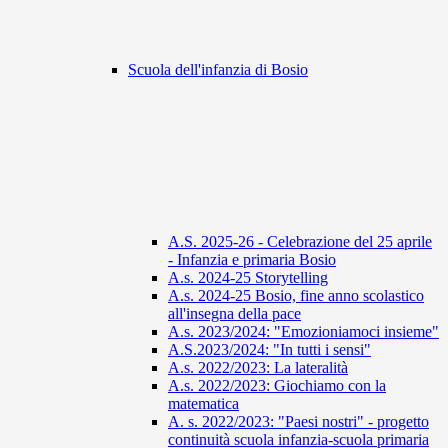
Scuola dell'infanzia di Bosio
A.S. 2025-26 - Celebrazione del 25 aprile
- Infanzia e primaria Bosio
A.s. 2024-25 Storytelling
A.s. 2024-25 Bosio, fine anno scolastico
all'insegna della pace
A.s. 2023/2024: "Emozioniamoci insieme"
A.S.2023/2024: "In tutti i sensi"
A.s. 2022/2023: La lateralità
A.s. 2022/2023: Giochiamo con la
matematica
A. s. 2022/2023: "Paesi nostri" - progetto
continuità scuola infanzia-scuola primaria