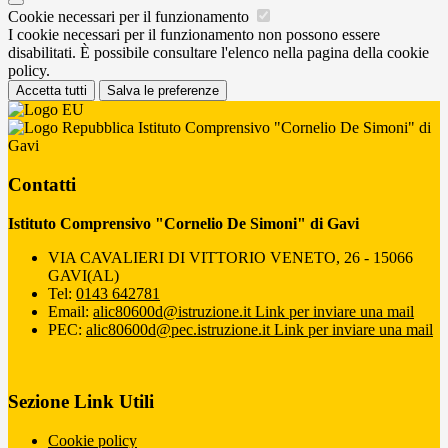
Cookie necessari per il funzionamento
I cookie necessari per il funzionamento non possono essere
disabilitati. È possibile consultare l'elenco nella pagina della cookie
policy.
Accetta tutti
Salva le preferenze
Istituto Comprensivo "Cornelio De Simoni" di
Gavi
Contatti
Istituto Comprensivo "Cornelio De Simoni" di Gavi
VIA CAVALIERI DI VITTORIO VENETO, 26 - 15066
GAVI(AL)
Tel:
0143 642781
Email:
alic80600d@istruzione.it
Link per inviare una mail
PEC:
alic80600d@pec.istruzione.it
Link per inviare una mail
Sezione Link Utili
Cookie policy