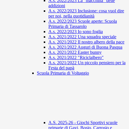
A.s. 2022/2023 La "macchina" delle
addizioni
A.s. 2022/2023 Inclusione: cosa vuol dire
per noi, nella quotidianità
A.s. 2022/2023 Scuole aperte: Scuola
Primaria di Tassarolo
A.s. 2022/2023 Io sono foglia
A.s. 2021/2022 Una squadra speciale
A.s. 2021/2022 Il nostro albero della pace
A.s. 2021/2022 Auguri di Buona Pasqua
A.s. 2021/2022 Easter bunny
A.s. 2021/2022 "Riciclalbero"
A.s. 2021/2022 Un piccolo pensiero per la
Festa del papà
Scuola Primaria di Voltaggio
A.S. 2025-26 - Giochi Sportivi scuole
primarie di Gavi, Bosio, Carrosio e