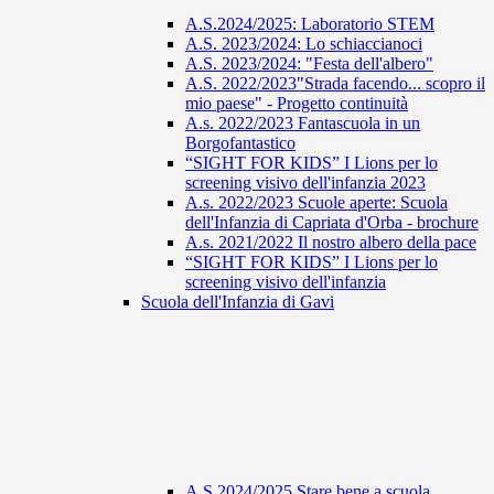
A.S.2024/2025: Laboratorio STEM
A.S. 2023/2024: Lo schiaccianoci
A.S. 2023/2024: "Festa dell'albero"
A.S. 2022/2023"Strada facendo... scopro il
mio paese" - Progetto continuità
A.s. 2022/2023 Fantascuola in un
Borgofantastico
“SIGHT FOR KIDS” I Lions per lo
screening visivo dell'infanzia 2023
A.s. 2022/2023 Scuole aperte: Scuola
dell'Infanzia di Capriata d'Orba - brochure
A.s. 2021/2022 Il nostro albero della pace
“SIGHT FOR KIDS” I Lions per lo
screening visivo dell'infanzia
Scuola dell'Infanzia di Gavi
A.S 2024/2025 Stare bene a scuola