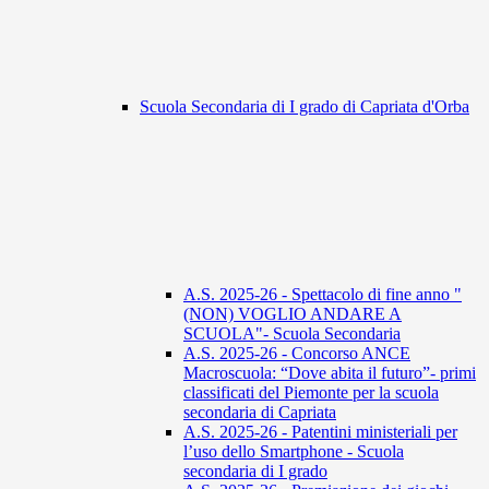
Scuola Secondaria di I grado di Capriata d'Orba
A.S. 2025-26 - Spettacolo di fine anno "
(NON) VOGLIO ANDARE A
SCUOLA"- Scuola Secondaria
A.S. 2025-26 - Concorso ANCE
Macroscuola: “Dove abita il futuro”- primi
classificati del Piemonte per la scuola
secondaria di Capriata
A.S. 2025-26 - Patentini ministeriali per
l’uso dello Smartphone - Scuola
secondaria di I grado