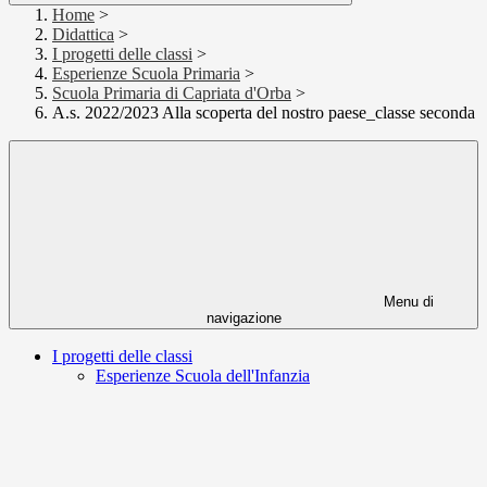
Home
>
Didattica
>
I progetti delle classi
>
Esperienze Scuola Primaria
>
Scuola Primaria di Capriata d'Orba
>
A.s. 2022/2023 Alla scoperta del nostro paese_classe seconda
Menu di
navigazione
I progetti delle classi
Esperienze Scuola dell'Infanzia