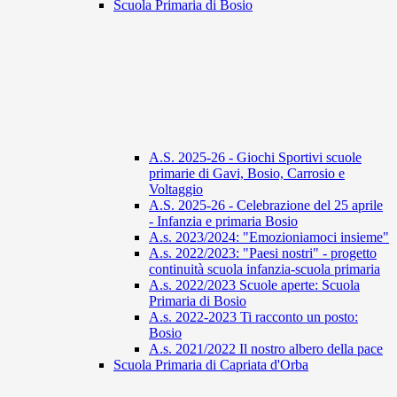
Scuola Primaria di Bosio
A.S. 2025-26 - Giochi Sportivi scuole
primarie di Gavi, Bosio, Carrosio e
Voltaggio
A.S. 2025-26 - Celebrazione del 25 aprile
- Infanzia e primaria Bosio
A.s. 2023/2024: "Emozioniamoci insieme"
A.s. 2022/2023: "Paesi nostri" - progetto
continuità scuola infanzia-scuola primaria
A.s. 2022/2023 Scuole aperte: Scuola
Primaria di Bosio
A.s. 2022-2023 Ti racconto un posto:
Bosio
A.s. 2021/2022 Il nostro albero della pace
Scuola Primaria di Capriata d'Orba