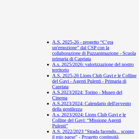
A.S. 2025-26 - progetto “C’era
un'emozione” dal CSP con la
collaborazione di Pazzanimazione - Scuola
primaria di Capriata
A.s. 2025/2026: valorizzazione del nostro
territorio
A.S. 2025-26 Lions Club Gavi e le Colline
del Gavi - Agenti Pulenti - Primaria di
Capriata
A.S.2023/2024: Torino - Museo del
Cinema
A.S.2023/2024: Calendario dell'avvento
della gentilezza
A.s. 2023/2024: Lions Club Gavi e le
Colline del Gavi: “Missione Agenti
Pulenti”
A.S. 2022/2023 "Strada facendo... scopro
il mio paese" - Progetto continuità