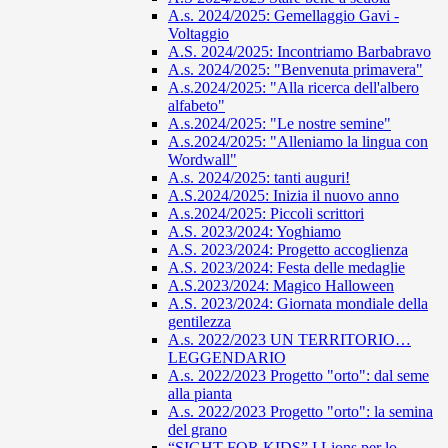
A.s. 2024/2025: Gemellaggio Gavi -
Voltaggio
A.S. 2024/2025: Incontriamo Barbabravo
A.s. 2024/2025: "Benvenuta primavera"
A.s.2024/2025: "Alla ricerca dell'albero
alfabeto"
A.s.2024/2025: "Le nostre semine"
A.s.2024/2025: "Alleniamo la lingua con
Wordwall"
A.s. 2024/2025: tanti auguri!
A.S.2024/2025: Inizia il nuovo anno
A.s.2024/2025: Piccoli scrittori
A.S. 2023/2024: Yoghiamo
A.S. 2023/2024: Progetto accoglienza
A.S. 2023/2024: Festa delle medaglie
A.S.2023/2024: Magico Halloween
A.S. 2023/2024: Giornata mondiale della
gentilezza
A.s. 2022/2023 UN TERRITORIO…
LEGGENDARIO
A.s. 2022/2023 Progetto "orto": dal seme
alla pianta
A.s. 2022/2023 Progetto "orto": la semina
del grano
“SIGHT FOR KIDS” I Lions per lo