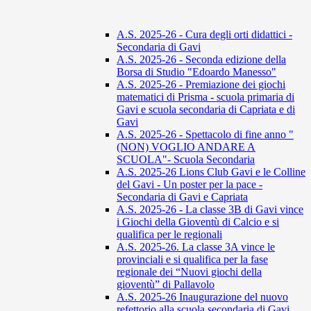
A.S. 2025-26 - Cura degli orti didattici -
Secondaria di Gavi
A.S. 2025-26 - Seconda edizione della
Borsa di Studio "Edoardo Manesso"
A.S. 2025-26 - Premiazione dei giochi
matematici di Prisma - scuola primaria di
Gavi e scuola secondaria di Capriata e di
Gavi
A.S. 2025-26 - Spettacolo di fine anno "
(NON) VOGLIO ANDARE A
SCUOLA"- Scuola Secondaria
A.S. 2025-26 Lions Club Gavi e le Colline
del Gavi - Un poster per la pace -
Secondaria di Gavi e Capriata
A.S. 2025-26 - La classe 3B di Gavi vince
i Giochi della Gioventù di Calcio e si
qualifica per le regionali
A.S. 2025-26. La classe 3A vince le
provinciali e si qualifica per la fase
regionale dei “Nuovi giochi della
gioventù” di Pallavolo
A.S. 2025-26 Inaugurazione del nuovo
refettorio alla scuola secondaria di Gavi