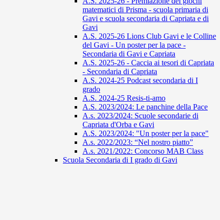
A.S. 2025-26 - Premiazione dei giochi
matematici di Prisma - scuola primaria di
Gavi e scuola secondaria di Capriata e di
Gavi
A.S. 2025-26 Lions Club Gavi e le Colline
del Gavi - Un poster per la pace -
Secondaria di Gavi e Capriata
A.S. 2025-26 - Caccia ai tesori di Capriata
- Secondaria di Capriata
A.S. 2024-25 Podcast secondaria di I
grado
A.S. 2024-25 Resis-ti-amo
A.S. 2023/2024: Le panchine della Pace
A.s. 2023/2024: Scuole secondarie di
Capriata d'Orba e Gavi
A.S. 2023/2024: "Un poster per la pace"
A.s. 2022/2023: “Nel nostro piatto”
A.s. 2021/2022: Concorso MAB Class
Scuola Secondaria di I grado di Gavi