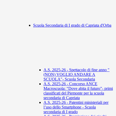
Scuola Secondaria di I grado di Capriata d'Orba
A.S. 2025-26 - Spettacolo di fine anno "
(NON) VOGLIO ANDARE A
SCUOLA"- Scuola Secondaria
A.S. 2025-26 - Concorso ANCE
Macroscuola: “Dove abita il futuro”- primi
classificati del Piemonte per la scuola
secondaria di Capriata
A.S. 2025-26 - Patentini ministeriali per
l’uso dello Smartphone - Scuola
secondaria di I grado