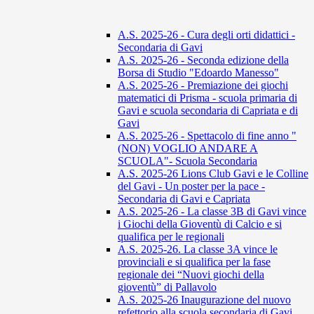
A.S. 2025-26 - Cura degli orti didattici -
Secondaria di Gavi
A.S. 2025-26 - Seconda edizione della
Borsa di Studio "Edoardo Manesso"
A.S. 2025-26 - Premiazione dei giochi
matematici di Prisma - scuola primaria di
Gavi e scuola secondaria di Capriata e di
Gavi
A.S. 2025-26 - Spettacolo di fine anno "
(NON) VOGLIO ANDARE A
SCUOLA"- Scuola Secondaria
A.S. 2025-26 Lions Club Gavi e le Colline
del Gavi - Un poster per la pace -
Secondaria di Gavi e Capriata
A.S. 2025-26 - La classe 3B di Gavi vince
i Giochi della Gioventù di Calcio e si
qualifica per le regionali
A.S. 2025-26. La classe 3A vince le
provinciali e si qualifica per la fase
regionale dei “Nuovi giochi della
gioventù” di Pallavolo
A.S. 2025-26 Inaugurazione del nuovo
refettorio alla scuola secondaria di Gavi