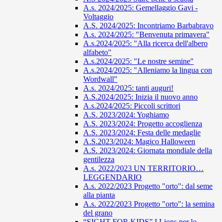
A.s. 2024/2025: Gemellaggio Gavi -
Voltaggio
A.S. 2024/2025: Incontriamo Barbabravo
A.s. 2024/2025: "Benvenuta primavera"
A.s.2024/2025: "Alla ricerca dell'albero
alfabeto"
A.s.2024/2025: "Le nostre semine"
A.s.2024/2025: "Alleniamo la lingua con
Wordwall"
A.s. 2024/2025: tanti auguri!
A.S.2024/2025: Inizia il nuovo anno
A.s.2024/2025: Piccoli scrittori
A.S. 2023/2024: Yoghiamo
A.S. 2023/2024: Progetto accoglienza
A.S. 2023/2024: Festa delle medaglie
A.S.2023/2024: Magico Halloween
A.S. 2023/2024: Giornata mondiale della
gentilezza
A.s. 2022/2023 UN TERRITORIO…
LEGGENDARIO
A.s. 2022/2023 Progetto "orto": dal seme
alla pianta
A.s. 2022/2023 Progetto "orto": la semina
del grano
“SIGHT FOR KIDS” I Lions per lo