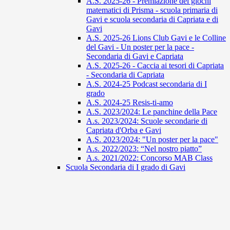
A.S. 2025-26 - Premiazione dei giochi
matematici di Prisma - scuola primaria di
Gavi e scuola secondaria di Capriata e di
Gavi
A.S. 2025-26 Lions Club Gavi e le Colline
del Gavi - Un poster per la pace -
Secondaria di Gavi e Capriata
A.S. 2025-26 - Caccia ai tesori di Capriata
- Secondaria di Capriata
A.S. 2024-25 Podcast secondaria di I
grado
A.S. 2024-25 Resis-ti-amo
A.S. 2023/2024: Le panchine della Pace
A.s. 2023/2024: Scuole secondarie di
Capriata d'Orba e Gavi
A.S. 2023/2024: "Un poster per la pace"
A.s. 2022/2023: “Nel nostro piatto”
A.s. 2021/2022: Concorso MAB Class
Scuola Secondaria di I grado di Gavi