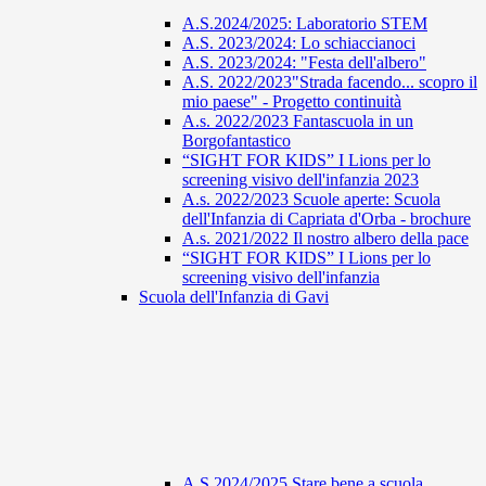
A.S.2024/2025: Laboratorio STEM
A.S. 2023/2024: Lo schiaccianoci
A.S. 2023/2024: "Festa dell'albero"
A.S. 2022/2023"Strada facendo... scopro il
mio paese" - Progetto continuità
A.s. 2022/2023 Fantascuola in un
Borgofantastico
“SIGHT FOR KIDS” I Lions per lo
screening visivo dell'infanzia 2023
A.s. 2022/2023 Scuole aperte: Scuola
dell'Infanzia di Capriata d'Orba - brochure
A.s. 2021/2022 Il nostro albero della pace
“SIGHT FOR KIDS” I Lions per lo
screening visivo dell'infanzia
Scuola dell'Infanzia di Gavi
A.S 2024/2025 Stare bene a scuola