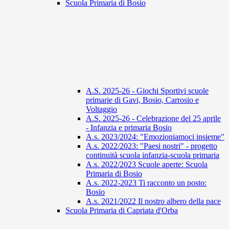
Scuola Primaria di Bosio
A.S. 2025-26 - Giochi Sportivi scuole
primarie di Gavi, Bosio, Carrosio e
Voltaggio
A.S. 2025-26 - Celebrazione del 25 aprile
- Infanzia e primaria Bosio
A.s. 2023/2024: "Emozioniamoci insieme"
A.s. 2022/2023: "Paesi nostri" - progetto
continuità scuola infanzia-scuola primaria
A.s. 2022/2023 Scuole aperte: Scuola
Primaria di Bosio
A.s. 2022-2023 Ti racconto un posto:
Bosio
A.s. 2021/2022 Il nostro albero della pace
Scuola Primaria di Capriata d'Orba