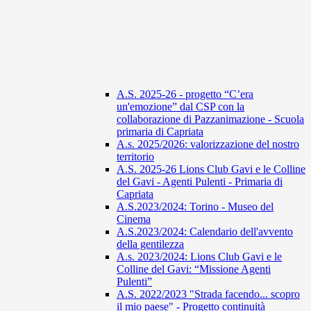
A.S. 2025-26 - progetto “C’era
un'emozione” dal CSP con la
collaborazione di Pazzanimazione - Scuola
primaria di Capriata
A.s. 2025/2026: valorizzazione del nostro
territorio
A.S. 2025-26 Lions Club Gavi e le Colline
del Gavi - Agenti Pulenti - Primaria di
Capriata
A.S.2023/2024: Torino - Museo del
Cinema
A.S.2023/2024: Calendario dell'avvento
della gentilezza
A.s. 2023/2024: Lions Club Gavi e le
Colline del Gavi: “Missione Agenti
Pulenti”
A.S. 2022/2023 "Strada facendo... scopro
il mio paese" - Progetto continuità