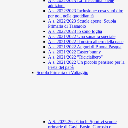
A.s. 2022/2023 La "macchina" delle
addizioni
A.s. 2022/2023 Inclusione: cosa vuol dire
per noi, nella quotidianità
A.s. 2022/2023 Scuole aperte: Scuola
Primaria di Tassarolo
A.s. 2022/2023 Io sono foglia
A.s. 2021/2022 Una squadra speciale
A.s. 2021/2022 Il nostro albero della pace
A.s. 2021/2022 Auguri di Buona Pasqua
A.s. 2021/2022 Easter bunny
A.s. 2021/2022 "Riciclalbero"
A.s. 2021/2022 Un piccolo pensiero per la
Festa del papà
Scuola Primaria di Voltaggio
A.S. 2025-26 - Giochi Sportivi scuole
primarie di Gavi, Bosio, Carrosio e