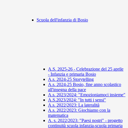
Scuola dell'infanzia di Bosio
A.S. 2025-26 - Celebrazione del 25 aprile
- Infanzia e primaria Bosio
A.s. 2024-25 Storytelling
A.s. 2024-25 Bosio, fine anno scolastico
all'insegna della pace
A.s. 2023/2024: "Emozioniamoci insieme"
A.S.2023/2024: "In tutti i sensi"
A.s. 2022/2023: La lateralità
A.s. 2022/2023: Giochiamo con la
matematica
A. s. 2022/2023: "Paesi nostri" - progetto
continuità scuola infanzia-scuola primaria