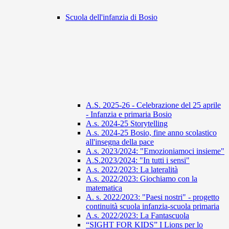
Scuola dell'infanzia di Bosio
A.S. 2025-26 - Celebrazione del 25 aprile
- Infanzia e primaria Bosio
A.s. 2024-25 Storytelling
A.s. 2024-25 Bosio, fine anno scolastico
all'insegna della pace
A.s. 2023/2024: "Emozioniamoci insieme"
A.S.2023/2024: "In tutti i sensi"
A.s. 2022/2023: La lateralità
A.s. 2022/2023: Giochiamo con la
matematica
A. s. 2022/2023: "Paesi nostri" - progetto
continuità scuola infanzia-scuola primaria
A.s. 2022/2023: La Fantascuola
“SIGHT FOR KIDS” I Lions per lo