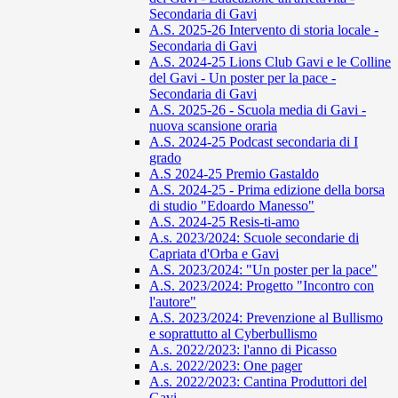
Secondaria di Gavi
A.S. 2025-26 Intervento di storia locale -
Secondaria di Gavi
A.S. 2024-25 Lions Club Gavi e le Colline
del Gavi - Un poster per la pace -
Secondaria di Gavi
A.S. 2025-26 - Scuola media di Gavi -
nuova scansione oraria
A.S. 2024-25 Podcast secondaria di I
grado
A.S 2024-25 Premio Gastaldo
A.S. 2024-25 - Prima edizione della borsa
di studio "Edoardo Manesso"
A.S. 2024-25 Resis-ti-amo
A.s. 2023/2024: Scuole secondarie di
Capriata d'Orba e Gavi
A.S. 2023/2024: "Un poster per la pace"
A.S. 2023/2024: Progetto "Incontro con
l'autore"
A.S. 2023/2024: Prevenzione al Bullismo
e soprattutto al Cyberbullismo
A.s. 2022/2023: l'anno di Picasso
A.s. 2022/2023: One pager
A.s. 2022/2023: Cantina Produttori del
Gavi