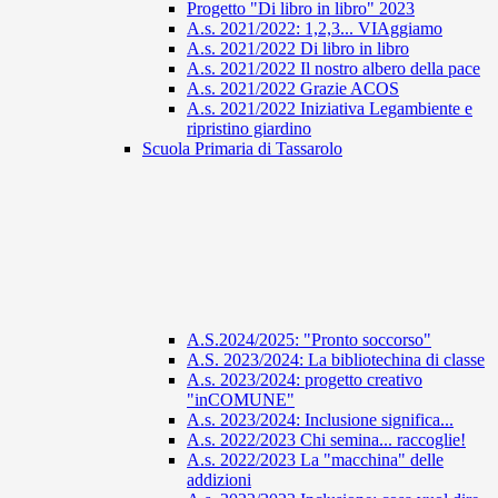
Progetto "Di libro in libro" 2023
A.s. 2021/2022: 1,2,3... VIAggiamo
A.s. 2021/2022 Di libro in libro
A.s. 2021/2022 Il nostro albero della pace
A.s. 2021/2022 Grazie ACOS
A.s. 2021/2022 Iniziativa Legambiente e
ripristino giardino
Scuola Primaria di Tassarolo
A.S.2024/2025: "Pronto soccorso"
A.S. 2023/2024: La bibliotechina di classe
A.s. 2023/2024: progetto creativo
"inCOMUNE"
A.s. 2023/2024: Inclusione significa...
A.s. 2022/2023 Chi semina... raccoglie!
A.s. 2022/2023 La "macchina" delle
addizioni