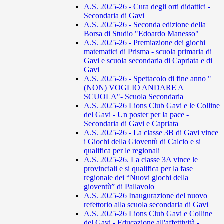
A.S. 2025-26 - Cura degli orti didattici -
Secondaria di Gavi
A.S. 2025-26 - Seconda edizione della
Borsa di Studio "Edoardo Manesso"
A.S. 2025-26 - Premiazione dei giochi
matematici di Prisma - scuola primaria di
Gavi e scuola secondaria di Capriata e di
Gavi
A.S. 2025-26 - Spettacolo di fine anno "
(NON) VOGLIO ANDARE A
SCUOLA"- Scuola Secondaria
A.S. 2025-26 Lions Club Gavi e le Colline
del Gavi - Un poster per la pace -
Secondaria di Gavi e Capriata
A.S. 2025-26 - La classe 3B di Gavi vince
i Giochi della Gioventù di Calcio e si
qualifica per le regionali
A.S. 2025-26. La classe 3A vince le
provinciali e si qualifica per la fase
regionale dei “Nuovi giochi della
gioventù” di Pallavolo
A.S. 2025-26 Inaugurazione del nuovo
refettorio alla scuola secondaria di Gavi
A.S. 2025-26 Lions Club Gavi e Colline
del Gavi - Educazione all'affettività -