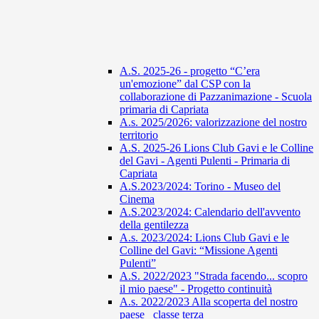
A.S. 2025-26 - progetto “C’era
un'emozione” dal CSP con la
collaborazione di Pazzanimazione - Scuola
primaria di Capriata
A.s. 2025/2026: valorizzazione del nostro
territorio
A.S. 2025-26 Lions Club Gavi e le Colline
del Gavi - Agenti Pulenti - Primaria di
Capriata
A.S.2023/2024: Torino - Museo del
Cinema
A.S.2023/2024: Calendario dell'avvento
della gentilezza
A.s. 2023/2024: Lions Club Gavi e le
Colline del Gavi: “Missione Agenti
Pulenti”
A.S. 2022/2023 "Strada facendo... scopro
il mio paese" - Progetto continuità
A.s. 2022/2023 Alla scoperta del nostro
paese_ classe terza