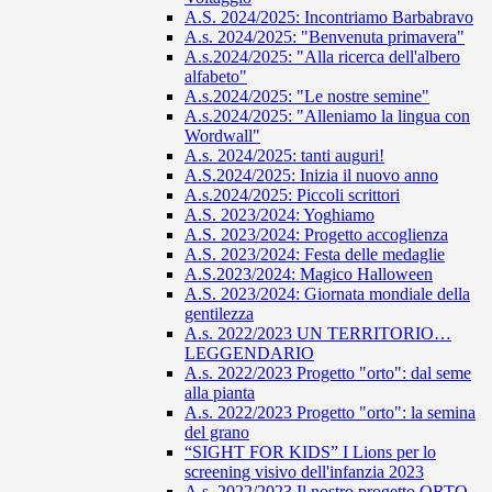
A.S. 2024/2025: Incontriamo Barbabravo
A.s. 2024/2025: "Benvenuta primavera"
A.s.2024/2025: "Alla ricerca dell'albero
alfabeto"
A.s.2024/2025: "Le nostre semine"
A.s.2024/2025: "Alleniamo la lingua con
Wordwall"
A.s. 2024/2025: tanti auguri!
A.S.2024/2025: Inizia il nuovo anno
A.s.2024/2025: Piccoli scrittori
A.S. 2023/2024: Yoghiamo
A.S. 2023/2024: Progetto accoglienza
A.S. 2023/2024: Festa delle medaglie
A.S.2023/2024: Magico Halloween
A.S. 2023/2024: Giornata mondiale della
gentilezza
A.s. 2022/2023 UN TERRITORIO…
LEGGENDARIO
A.s. 2022/2023 Progetto "orto": dal seme
alla pianta
A.s. 2022/2023 Progetto "orto": la semina
del grano
“SIGHT FOR KIDS” I Lions per lo
screening visivo dell'infanzia 2023
A.s. 2022/2023 Il nostro progetto ORTO