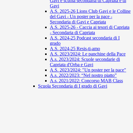
Gavi e scuola secondaria di Capriata e di
Gavi
A.S. 2025-26 Lions Club Gavi e le Colline
del Gavi - Un poster per la pace -
Secondaria di Gavi e Capriata
A.S. 2025-26 - Caccia ai tesori di Capriata
- Secondaria di Capriata
A.S. 2024-25 Podcast secondaria di I
grado
A.S. 2024-25 Resis-ti-amo
A.S. 2023/2024: Le panchine della Pace
A.s. 2023/2024: Scuole secondarie di
Capriata d'Orba e Gavi
A.S. 2023/2024: "Un poster per la pace"
A.s. 2022/2023: “Nel nostro piatto”
A.s. 2021/2022: Concorso MAB Class
Scuola Secondaria di I grado di Gavi