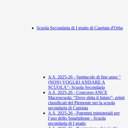
Scuola Secondaria di I grado di Capriata d'Orba
A.S. 2025-26 - Spettacolo di fine anno "
(NON) VOGLIO ANDARE A
SCUOLA"- Scuola Secondaria
A.S. 2025-26 - Concorso ANCE
Macroscuola: “Dove abita il futuro”- primi
classificati del Piemonte per la scuola
secondaria di Capriata
A.S. 2025-26 - Patentini ministeriali per
l’uso dello Smartphone - Scuola
secondaria di I grado