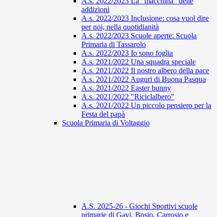
A.s. 2022/2023 La "macchina" delle
addizioni
A.s. 2022/2023 Inclusione: cosa vuol dire
per noi, nella quotidianità
A.s. 2022/2023 Scuole aperte: Scuola
Primaria di Tassarolo
A.s. 2022/2023 Io sono foglia
A.s. 2021/2022 Una squadra speciale
A.s. 2021/2022 Il nostro albero della pace
A.s. 2021/2022 Auguri di Buona Pasqua
A.s. 2021/2022 Easter bunny
A.s. 2021/2022 "Riciclalbero"
A.s. 2021/2022 Un piccolo pensiero per la
Festa del papà
Scuola Primaria di Voltaggio
A.S. 2025-26 - Giochi Sportivi scuole
primarie di Gavi, Bosio, Carrosio e