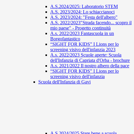
A.S.2024/2025: Laboratorio STEM
A.S. 2023/2024: Lo schiaccianoci
A.S. 2023/2024: "Festa dell'albero"
A.S. 2022/2023"Strada facendo... scopro il
mio paese" - Progetto continuità
A.s. 2022/2023 Fantascuola in un
Borgofantastico
“SIGHT FOR KIDS” I Lions per lo
screening visivo dell'infanzia 2023
A.s. 2022/2023 Scuole aperte: Scuola
dell'Infanzia di Capriata d'Orba - brochure
A.s. 2021/2022 Il nostro albero della pace
“SIGHT FOR KIDS” I Lions per lo
screening visivo dell'infanzia
Scuola dell'Infanzia di Gavi
A.S 2024/2025 Stare bene a scuola