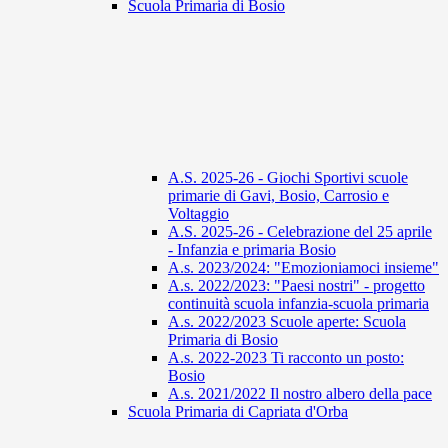
Scuola Primaria di Bosio
A.S. 2025-26 - Giochi Sportivi scuole
primarie di Gavi, Bosio, Carrosio e
Voltaggio
A.S. 2025-26 - Celebrazione del 25 aprile
- Infanzia e primaria Bosio
A.s. 2023/2024: "Emozioniamoci insieme"
A.s. 2022/2023: "Paesi nostri" - progetto
continuità scuola infanzia-scuola primaria
A.s. 2022/2023 Scuole aperte: Scuola
Primaria di Bosio
A.s. 2022-2023 Ti racconto un posto:
Bosio
A.s. 2021/2022 Il nostro albero della pace
Scuola Primaria di Capriata d'Orba