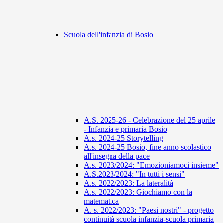
Scuola dell'infanzia di Bosio
A.S. 2025-26 - Celebrazione del 25 aprile
- Infanzia e primaria Bosio
A.s. 2024-25 Storytelling
A.s. 2024-25 Bosio, fine anno scolastico
all'insegna della pace
A.s. 2023/2024: "Emozioniamoci insieme"
A.S.2023/2024: "In tutti i sensi"
A.s. 2022/2023: La lateralità
A.s. 2022/2023: Giochiamo con la
matematica
A. s. 2022/2023: "Paesi nostri" - progetto
continuità scuola infanzia-scuola primaria