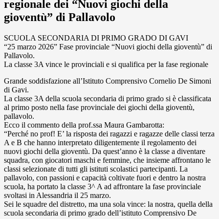
regionale dei “Nuovi giochi della
gioventù” di Pallavolo
SCUOLA SECONDARIA DI PRIMO GRADO DI GAVI
“25 marzo 2026” Fase provinciale “Nuovi giochi della gioventù” di
Pallavolo.
La classe 3A vince le provinciali e si qualifica per la fase regionale
Grande soddisfazione all’Istituto Comprensivo Cornelio De Simoni
di Gavi.
La classe 3A della scuola secondaria di primo grado si è classificata
al primo posto nella fase provinciale dei giochi della gioventù,
pallavolo.
Ecco il commento della prof.ssa Maura Gambarotta:
“Perché no prof! E’ la risposta dei ragazzi e ragazze delle classi terza
A e B che hanno interpretato diligentemente il regolamento dei
nuovi giochi della gioventù. Da quest’anno è la classe a diventare
squadra, con giocatori maschi e femmine, che insieme affrontano le
classi selezionate di tutti gli istituti scolastici partecipanti. La
pallavolo, con passioni e capacità coltivate fuori e dentro la nostra
scuola, ha portato la classe 3^ A ad affrontare la fase provinciale
svoltasi in Alessandria il 25 marzo.
Sei le squadre del distretto, ma una sola vince: la nostra, quella della
scuola secondaria di primo grado dell’istituto Comprensivo De