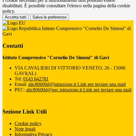
I cookie necessari per il funzionamento non possono essere
disabilitati. È possibile consultare l'elenco nella pagina della cookie
policy.
Accetta tutti
Salva le preferenze
Istituto Comprensivo "Cornelio De Simoni" di
Gavi
Contatti
Istituto Comprensivo "Cornelio De Simoni" di Gavi
VIA CAVALIERI DI VITTORIO VENETO, 26 - 15066
GAVI(AL)
Tel:
0143 642781
Email:
alic80600d@istruzione.it
Link per inviare una mail
PEC:
alic80600d@pec.istruzione.it
Link per inviare una mail
Sezione Link Utili
Cookie policy
Note legali
Informativa Privacy