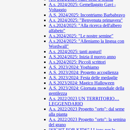
A.s. 2024/2025: Gemellaggio Gavi -
Voltaggio
A.S. 2024/2025: Incontriamo Barbabravo
A.s. 2024/2025: "Benvenuta primavera"
A.s.2024/2025: "Alla ricerca dell'albero
alfabeto"
A.s.2024/2025: "Le nostre semine"
A.s.2024/2025: "Alleniamo la lingua con
Wordwall"
A.s. 2024/2025: tanti auguri!
A.S.2024/2025: Inizia il nuovo anno
A.s.2024/2025: Piccoli scrittori
A.S. 2023/2024: Yoghiamo
A.S. 2023/2024: Progetto accoglienza
A.S. 2023/2024: Festa delle medaglie
A.S.2023/2024: Magico Halloween
A.S. 2023/2024: Giornata mondiale della
gentilezza
A.s. 2022/2023 UN TERRITORIO…
LEGGENDARIO
A.s. 2022/2023 Progetto "orto": dal seme
alla pianta
A.s. 2022/2023 Progetto "orto": la semina
del grano
“SIGHT FOR KIDS” I Lions per lo