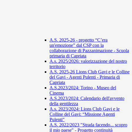
A.S. 2025-26 - progetto “C’era
un'emozione” dal CSP con la
collaborazione di Pazzanimazione - Scuola
primaria di Capriata
A.s. 2025/2026: valorizzazione del nostro
territorio
A.S. 2025-26 Lions Club Gavi e le Colline
del Gavi - Agenti Pulenti - Primaria di
Capriata
A.S.2023/2024: Torino - Museo del
Cinema
A.S.2023/2024: Calendario dell'avvento
della gentilezza
A.s. 2023/2024: Lions Club Gavi e le
Colline del Gavi: “Missione Agenti
Pulenti”
A.S. 2022/2023 "Strada facendo... scopro
il mio paese" - Progetto continuità