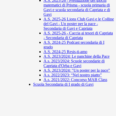
A.S. 2025-26 - Premiazione dei giochi
matematici di Prisma - scuola primaria di
Gavi e scuola secondaria di Capriata e di
Gavi
A.S. 2025-26 Lions Club Gavi e le Colline
del Gavi - Un poster per la pace -
Secondaria di Gavi e Capriata
A.S. 2025-26 - Caccia ai tesori di Capriata
- Secondaria di Capriata
A.S. 2024-25 Podcast secondaria di I
grado
A.S. 2024-25 Resis-ti-amo
A.S. 2023/2024: Le panchine della Pace
A.s. 2023/2024: Scuole secondarie di
Capriata d'Orba e Gavi
A.S. 2023/2024: "Un poster per la pace"
A.s. 2022/2023: “Nel nostro piatto”
A.s. 2021/2022: Concorso MAB Class
Scuola Secondaria di I grado di Gavi