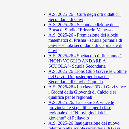
A.S. 2025-26 - Cura degli orti didattici -
Secondaria di Gavi
A.S. 2025-26 - Seconda edizione della
Borsa di Studio "Edoardo Manesso"
A.S. 2025-26 - Premiazione dei giochi
matematici di Prisma - scuola primaria di
Gavi e scuola secondaria di Capriata e di
Gavi
A.S. 2025-26 - Spettacolo di fine anno "
(NON) VOGLIO ANDARE A
SCUOLA"- Scuola Secondaria
A.S. 2025-26 Lions Club Gavi e le Colline
del Gavi - Un poster per la pace -
Secondaria di Gavi e Capriata
A.S. 2025-26 - La classe 3B di Gavi vince
i Giochi della Gioventù di Calcio e si
qualifica per le regionali
A.S. 2025-26. La classe 3A vince le
provinciali e si qualifica per la fase
regionale dei “Nuovi giochi della
gioventù” di Pallavolo
A.S. 2025-26 Inaugurazione del nuovo
refettorio alla scuola secondaria di Gavi