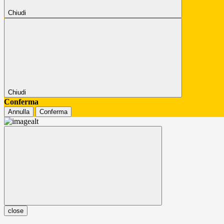
Chiudi
Chiudi
Conferma
Annulla
Conferma
close