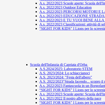
A.s. 2022/2023 Scuole aperte: Scuola dell'I
A.s. 2022/2023 Outdoor Education
A.s. 2022/2023 PERCORSI MOTORI E 
A.s. 2022/2023 EDUCAZIONE STRAD
A.s. 2022/2023 E TU VUOI BENE ALL
A.s. 2022/2023 Classificazioni: attività di s
“SIGHT FOR KIDS” I Lions per lo screening
Scuola dell'Infanzia di Capriata d'Orba
A.S.2024/2025: Laboratorio STEM
A.S. 2023/2024: Lo schiaccianoci
A.S. 2023/2024: "Festa dell'albero"
A.S. 2022/2023"Strada facendo... scopro il 
A.s. 2022/2023 Fantascuola in un Borgofant
“SIGHT FOR KIDS” I Lions per lo screening
A.s. 2022/2023 Scuole aperte: Scuola dell'In
A.s. 2021/2022 Il nostro albero della pace
“SIGHT FOR KIDS” I Lions per lo screening