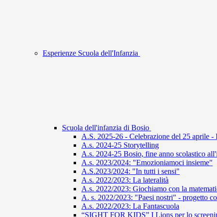
Esperienze Scuola dell'Infanzia
Scuola dell'infanzia di Bosio
A.S. 2025-26 - Celebrazione del 25 aprile - 
A.s. 2024-25 Storytelling
A.s. 2024-25 Bosio, fine anno scolastico all
A.s. 2023/2024: "Emozioniamoci insieme"
A.S.2023/2024: "In tutti i sensi"
A.s. 2022/2023: La lateralità
A.s. 2022/2023: Giochiamo con la matemati
A. s. 2022/2023: "Paesi nostri" - progetto co
A.s. 2022/2023: La Fantascuola
“SIGHT FOR KIDS” I Lions per lo screening