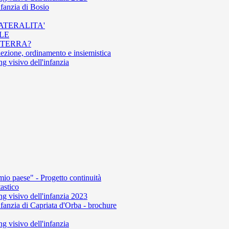
nfanzia di Bosio
LATERALITA'
ALE
A TERRA?
elezione, ordinamento e insiemistica
 visivo dell'infanzia
mio paese" - Progetto continuità
astico
 visivo dell'infanzia 2023
fanzia di Capriata d'Orba - brochure
 visivo dell'infanzia