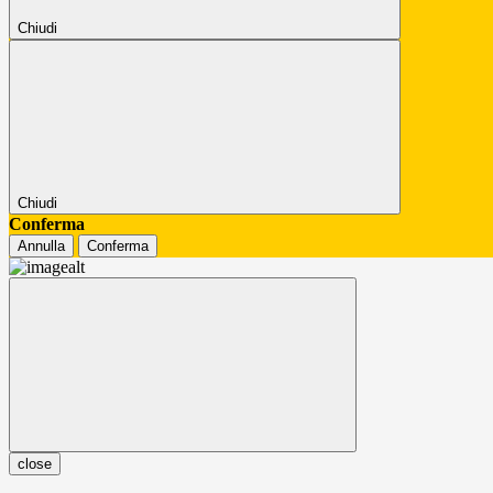
Chiudi
Chiudi
Conferma
Annulla
Conferma
close