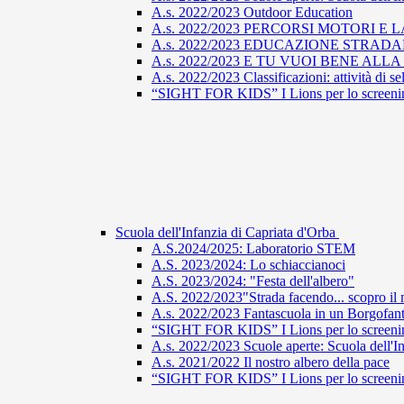
A.s. 2022/2023 Outdoor Education
A.s. 2022/2023 PERCORSI MOTORI E 
A.s. 2022/2023 EDUCAZIONE STRAD
A.s. 2022/2023 E TU VUOI BENE ALL
A.s. 2022/2023 Classificazioni: attività di s
“SIGHT FOR KIDS” I Lions per lo screening
Scuola dell'Infanzia di Capriata d'Orba
A.S.2024/2025: Laboratorio STEM
A.S. 2023/2024: Lo schiaccianoci
A.S. 2023/2024: "Festa dell'albero"
A.S. 2022/2023"Strada facendo... scopro il 
A.s. 2022/2023 Fantascuola in un Borgofant
“SIGHT FOR KIDS” I Lions per lo screening
A.s. 2022/2023 Scuole aperte: Scuola dell'In
A.s. 2021/2022 Il nostro albero della pace
“SIGHT FOR KIDS” I Lions per lo screening