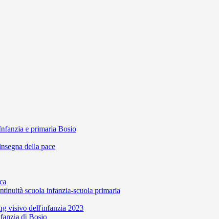
Infanzia e primaria Bosio
'insegna della pace
ca
ntinuità scuola infanzia-scuola primaria
 visivo dell'infanzia 2023
nfanzia di Bosio