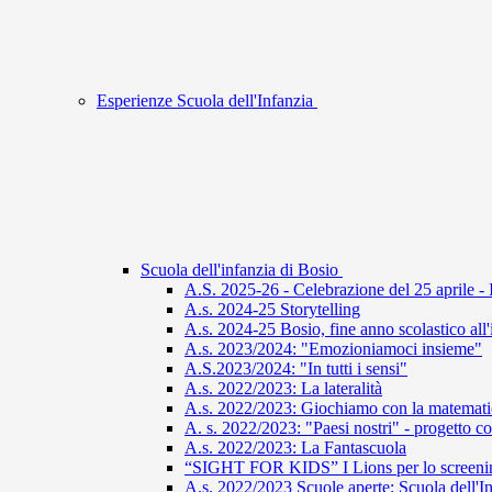
Esperienze Scuola dell'Infanzia
Scuola dell'infanzia di Bosio
A.S. 2025-26 - Celebrazione del 25 aprile - 
A.s. 2024-25 Storytelling
A.s. 2024-25 Bosio, fine anno scolastico all
A.s. 2023/2024: "Emozioniamoci insieme"
A.S.2023/2024: "In tutti i sensi"
A.s. 2022/2023: La lateralità
A.s. 2022/2023: Giochiamo con la matemati
A. s. 2022/2023: "Paesi nostri" - progetto co
A.s. 2022/2023: La Fantascuola
“SIGHT FOR KIDS” I Lions per lo screening
A.s. 2022/2023 Scuole aperte: Scuola dell'I