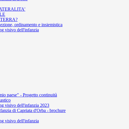
LATERALITA'
ALE
A TERRA?
elezione, ordinamento e insiemistica
 visivo dell'infanzia
mio paese" - Progetto continuità
astico
 visivo dell'infanzia 2023
fanzia di Capriata d'Orba - brochure
 visivo dell'infanzia