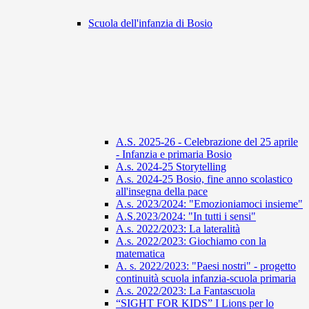
Scuola dell'infanzia di Bosio
A.S. 2025-26 - Celebrazione del 25 aprile
- Infanzia e primaria Bosio
A.s. 2024-25 Storytelling
A.s. 2024-25 Bosio, fine anno scolastico
all'insegna della pace
A.s. 2023/2024: "Emozioniamoci insieme"
A.S.2023/2024: "In tutti i sensi"
A.s. 2022/2023: La lateralità
A.s. 2022/2023: Giochiamo con la
matematica
A. s. 2022/2023: "Paesi nostri" - progetto
continuità scuola infanzia-scuola primaria
A.s. 2022/2023: La Fantascuola
“SIGHT FOR KIDS” I Lions per lo