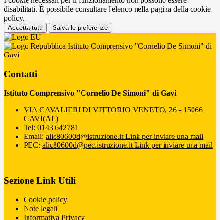
I cookie necessari per il funzionamento non possono essere
disabilitati. È possibile consultare l'elenco nella pagina della cookie
policy.
Accetta tutti
Salva le preferenze
Istituto Comprensivo "Cornelio De Simoni" di
Gavi
Contatti
Istituto Comprensivo "Cornelio De Simoni" di Gavi
VIA CAVALIERI DI VITTORIO VENETO, 26 - 15066
GAVI(AL)
Tel:
0143 642781
Email:
alic80600d@istruzione.it
Link per inviare una mail
PEC:
alic80600d@pec.istruzione.it
Link per inviare una mail
Sezione Link Utili
Cookie policy
Note legali
Informativa Privacy