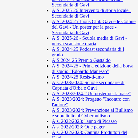
Secondaria di Gavi
A.S. 2025-26 Intervento di storia locale -
Secondaria di Gavi
A.S. 2024-25 Lions Club Gavi e le Colline
del Gavi - Un poster per la pace -
Secondaria di Gavi
A.S. 2025-26 - Scuola media di Gavi -
nuova scansione oraria
A.S. 2024-25 Podcast secondaria di I
grado
A.S 2024-25 Premio Gastaldo
A.S. 2024-25 - Prima edizione della borsa
di studio "Edoardo Manesso"
A.S. 2024-25 Resis-ti-amo
A.s. 2023/2024: Scuole secondarie di
Capriata d'Orba e Gavi
A.S. 2023/2024: "Un poster per la pace"
A.S. 2023/2024: Progetto "Incontro con
l'autore"
A.S. 2023/2024: Prevenzione al Bullismo
e soprattutto al Cyberbullismo
A.s. 2022/2023: l'anno di Picasso
A.s. 2022/2023: One pager
A.s. 2022/2023: Cantina Produttori del
Gavi