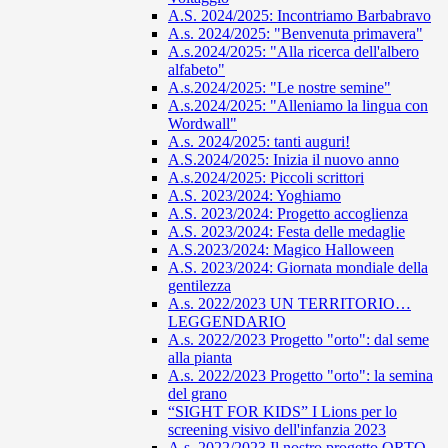
A.S. 2024/2025: Incontriamo Barbabravo
A.s. 2024/2025: "Benvenuta primavera"
A.s.2024/2025: "Alla ricerca dell'albero
alfabeto"
A.s.2024/2025: "Le nostre semine"
A.s.2024/2025: "Alleniamo la lingua con
Wordwall"
A.s. 2024/2025: tanti auguri!
A.S.2024/2025: Inizia il nuovo anno
A.s.2024/2025: Piccoli scrittori
A.S. 2023/2024: Yoghiamo
A.S. 2023/2024: Progetto accoglienza
A.S. 2023/2024: Festa delle medaglie
A.S.2023/2024: Magico Halloween
A.S. 2023/2024: Giornata mondiale della
gentilezza
A.s. 2022/2023 UN TERRITORIO…
LEGGENDARIO
A.s. 2022/2023 Progetto "orto": dal seme
alla pianta
A.s. 2022/2023 Progetto "orto": la semina
del grano
“SIGHT FOR KIDS” I Lions per lo
screening visivo dell'infanzia 2023
A.s. 2022/2023 Il nostro progetto ORTO