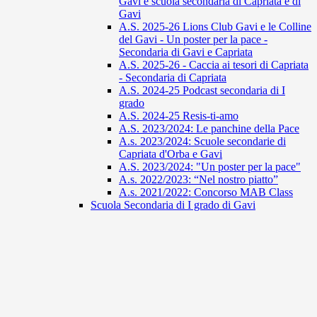
Gavi e scuola secondaria di Capriata e di
Gavi
A.S. 2025-26 Lions Club Gavi e le Colline
del Gavi - Un poster per la pace -
Secondaria di Gavi e Capriata
A.S. 2025-26 - Caccia ai tesori di Capriata
- Secondaria di Capriata
A.S. 2024-25 Podcast secondaria di I
grado
A.S. 2024-25 Resis-ti-amo
A.S. 2023/2024: Le panchine della Pace
A.s. 2023/2024: Scuole secondarie di
Capriata d'Orba e Gavi
A.S. 2023/2024: "Un poster per la pace"
A.s. 2022/2023: “Nel nostro piatto”
A.s. 2021/2022: Concorso MAB Class
Scuola Secondaria di I grado di Gavi