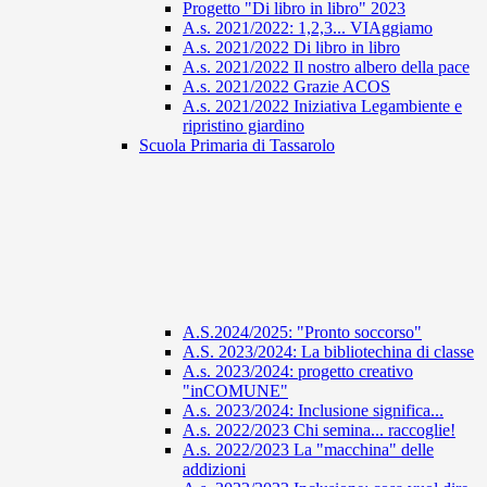
Progetto "Di libro in libro" 2023
A.s. 2021/2022: 1,2,3... VIAggiamo
A.s. 2021/2022 Di libro in libro
A.s. 2021/2022 Il nostro albero della pace
A.s. 2021/2022 Grazie ACOS
A.s. 2021/2022 Iniziativa Legambiente e
ripristino giardino
Scuola Primaria di Tassarolo
A.S.2024/2025: "Pronto soccorso"
A.S. 2023/2024: La bibliotechina di classe
A.s. 2023/2024: progetto creativo
"inCOMUNE"
A.s. 2023/2024: Inclusione significa...
A.s. 2022/2023 Chi semina... raccoglie!
A.s. 2022/2023 La "macchina" delle
addizioni