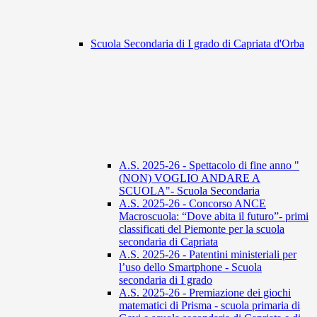
Scuola Secondaria di I grado di Capriata d'Orba
A.S. 2025-26 - Spettacolo di fine anno "
(NON) VOGLIO ANDARE A
SCUOLA"- Scuola Secondaria
A.S. 2025-26 - Concorso ANCE
Macroscuola: “Dove abita il futuro”- primi
classificati del Piemonte per la scuola
secondaria di Capriata
A.S. 2025-26 - Patentini ministeriali per
l’uso dello Smartphone - Scuola
secondaria di I grado
A.S. 2025-26 - Premiazione dei giochi
matematici di Prisma - scuola primaria di