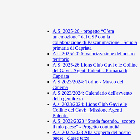
A.S. 2025-26 - progetto “C’era
un'emozione” dal CSP con la
collaborazione di Pazzanimazione - Scuola
primaria di Capriata
A.s. 2025/2026: valorizzazione del nostro
territorio
A.S. 2025-26 Lions Club Gavi e le Colline
del Gavi - Agenti Pulenti - Primaria di
Capriata
A.S.2023/2024: Torino - Museo del
Cinema
A.S.2023/2024: Calendario dell'avvento
della gentilezza
A.s. 2023/2024: Lions Club Gavi e le
Colline del Gavi: “Missione Agenti
Pulenti”
A.S. 2022/2023 "Strada facendo... scopro
il mio paese" - Progetto continuità
A.s. 2022/2023 Alla scoperta del nostro
paese_ classe terza