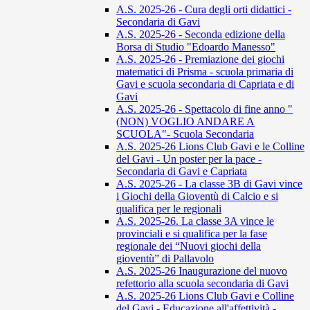
A.S. 2025-26 - Cura degli orti didattici -
Secondaria di Gavi
A.S. 2025-26 - Seconda edizione della
Borsa di Studio "Edoardo Manesso"
A.S. 2025-26 - Premiazione dei giochi
matematici di Prisma - scuola primaria di
Gavi e scuola secondaria di Capriata e di
Gavi
A.S. 2025-26 - Spettacolo di fine anno "
(NON) VOGLIO ANDARE A
SCUOLA"- Scuola Secondaria
A.S. 2025-26 Lions Club Gavi e le Colline
del Gavi - Un poster per la pace -
Secondaria di Gavi e Capriata
A.S. 2025-26 - La classe 3B di Gavi vince
i Giochi della Gioventù di Calcio e si
qualifica per le regionali
A.S. 2025-26. La classe 3A vince le
provinciali e si qualifica per la fase
regionale dei “Nuovi giochi della
gioventù” di Pallavolo
A.S. 2025-26 Inaugurazione del nuovo
refettorio alla scuola secondaria di Gavi
A.S. 2025-26 Lions Club Gavi e Colline
del Gavi - Educazione all'affettività -