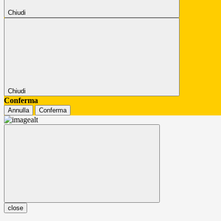
Chiudi
Chiudi
Conferma
Annulla
Conferma
close