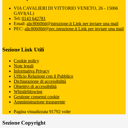
VIA CAVALIERI DI VITTORIO VENETO, 26 - 15066
GAVI(AL)
Tel:
0143 642781
Email:
alic80600d@istruzione.it
Link per inviare una mail
PEC:
alic80600d@pec.istruzione.it
Link per inviare una mail
Sezione Link Utili
Cookie policy
Note legali
Informativa Privacy
Ufficio Relazioni con il Pubblico
Dichiarazione di accessibilità
Obiettivi di accessibilità
Whistleblowing
Gestione consensi cookie
Amministrazione trasparente
Pagina visualizzata
91792
volte
Sezione Copyright