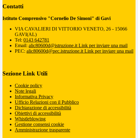
Contatti
Istituto Comprensivo "Cornelio De Simoni" di Gavi
VIA CAVALIERI DI VITTORIO VENETO, 26 - 15066
GAVI(AL)
Tel:
0143 642781
Email:
alic80600d@istruzione.it
Link per inviare una mail
PEC:
alic80600d@pec.istruzione.it
Link per inviare una mail
Sezione Link Utili
Cookie policy
Note legali
Informativa Privacy
Ufficio Relazioni con il Pubblico
Dichiarazione di accessibilità
Obiettivi di accessibilità
Whistleblowing
Gestione consensi cookie
Amministrazione trasparente