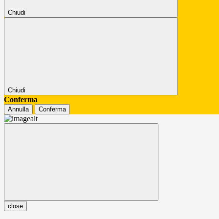
Chiudi
Chiudi
Conferma
Annulla
Conferma
close