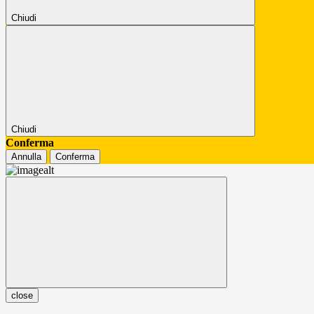
Chiudi
Chiudi
Conferma
Annulla
Conferma
close