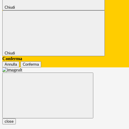
Chiudi
Chiudi
Conferma
Annulla
Conferma
close