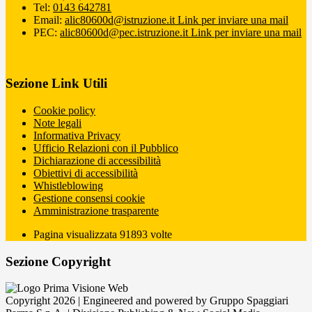
Tel:
0143 642781
Email:
alic80600d@istruzione.it
Link per inviare una mail
PEC:
alic80600d@pec.istruzione.it
Link per inviare una mail
Sezione Link Utili
Cookie policy
Note legali
Informativa Privacy
Ufficio Relazioni con il Pubblico
Dichiarazione di accessibilità
Obiettivi di accessibilità
Whistleblowing
Gestione consensi cookie
Amministrazione trasparente
Pagina visualizzata
91893
volte
Sezione Copyright
Copyright 2026 | Engineered and powered by Gruppo Spaggiari