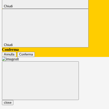
Chiudi
Chiudi
Conferma
Annulla
Conferma
close