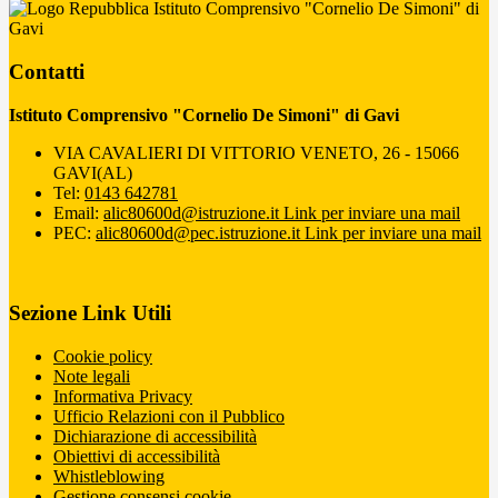
Istituto Comprensivo "Cornelio De Simoni" di
Gavi
Contatti
Istituto Comprensivo "Cornelio De Simoni" di Gavi
VIA CAVALIERI DI VITTORIO VENETO, 26 - 15066
GAVI(AL)
Tel:
0143 642781
Email:
alic80600d@istruzione.it
Link per inviare una mail
PEC:
alic80600d@pec.istruzione.it
Link per inviare una mail
Sezione Link Utili
Cookie policy
Note legali
Informativa Privacy
Ufficio Relazioni con il Pubblico
Dichiarazione di accessibilità
Obiettivi di accessibilità
Whistleblowing
Gestione consensi cookie