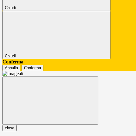
Chiudi
Chiudi
Conferma
Annulla
Conferma
close