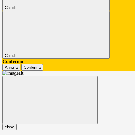
Chiudi
Chiudi
Conferma
Annulla
Conferma
close