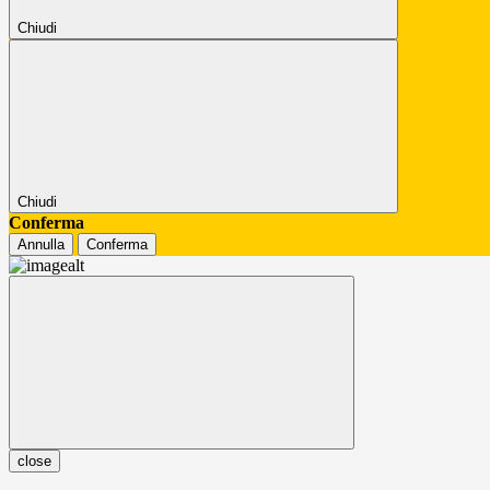
Chiudi
Chiudi
Conferma
Annulla
Conferma
close