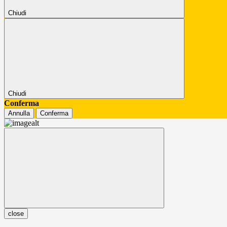
Chiudi
Chiudi
Conferma
Annulla
Conferma
close