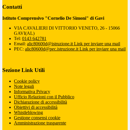
Contatti
Istituto Comprensivo "Cornelio De Simoni" di Gavi
VIA CAVALIERI DI VITTORIO VENETO, 26 - 15066
GAVI(AL)
Tel:
0143 642781
Email:
alic80600d@istruzione.it
Link per inviare una mail
PEC:
alic80600d@pec.istruzione.it
Link per inviare una mail
Sezione Link Utili
Cookie policy
Note legali
Informativa Privacy
Ufficio Relazioni con il Pubblico
Dichiarazione di accessibilità
Obiettivi di accessibilità
Whistleblowing
Gestione consensi cookie
Amministrazione trasparente